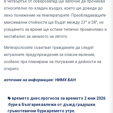
В четвъртък от северозапад ще започне да прониква
относително по-хладен въздух, което ще доведе до
леко понижение на температурите. Преобладаващите
максимални стойности ще бъдат между 23° и 28°, но
усещането за време ще остане типично променливо и
нестабилно за началото на лятото.
Метеоролозите съветват гражданите да следят
актуалните предупреждения за опасни явления,
особено при планиране на пътувания и дейности на
открито.
източник на информация: НИМХ БАН
времето днес
прогноза за времето 2 юни 2026
,
бури в България
валежи от дъжд
градушки
,
,
,
,
гръмотевични бури
времето утре
,
,