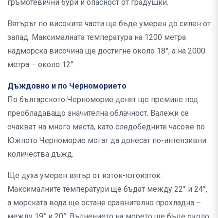
гръмотевични бури и опасност от градушки.
Вятърът по високите части ще бъде умерен до силен от
запад. Максималната температура на 1200 метра
надморска височина ще достигне около 18°, а на 2000
метра – около 12°.
Дъждовно и по Черноморието
По българското Черноморие денят ще премине под
преобладаващо значителна облачност. Валежи се
очакват на много места, като следобедните часове по
Южното Черноморие могат да донесат по-интензивни
количества дъжд.
Ще духа умерен вятър от изток-югоизток.
Максималните температури ще бъдат между 22° и 24°,
а морската вода ще остане сравнително прохладна –
между 19° и 20°. Вълнението на морето ще бъде около