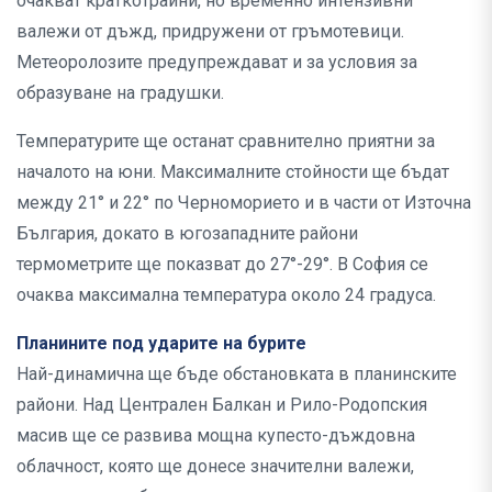
очакват краткотрайни, но временно интензивни
валежи от дъжд, придружени от гръмотевици.
Метеоролозите предупреждават и за условия за
образуване на градушки.
Температурите ще останат сравнително приятни за
началото на юни. Максималните стойности ще бъдат
между 21° и 22° по Черноморието и в части от Източна
България, докато в югозападните райони
термометрите ще показват до 27°-29°. В София се
очаква максимална температура около 24 градуса.
Планините под ударите на бурите
Най-динамична ще бъде обстановката в планинските
райони. Над Централен Балкан и Рило-Родопския
масив ще се развива мощна купесто-дъждовна
облачност, която ще донесе значителни валежи,