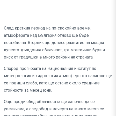
След краткия период на по-спокойно време,
атмосферата над България отново ще бъде
нестабилна. Вторник ще донесе развитие на мощна
купесто-дъждовна облачност, гръмотевични бури и
риск от градушки в много райони на страната.
Според прогнозата на Националния институт по
метеорология и хидрология атмосферното налягане ще
се повиши слабо, като ще остане около средните
стойности за месец юни.
Още преди обяд облачността ще започне да се
увеличава, а следобед и вечерта на много места се