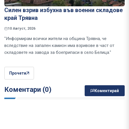
Силен взрив избухна във военни складове
край Трявна
10 Август, 2026
"Информирам всички жители на община Трявна, че
вследствие на запален камион има взривове в част от
складовете на завода за боеприпаси в село Белица."
Прочети
Коментари (0)
Коментирай