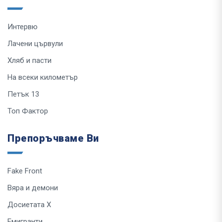
Интервю
Лачени цървули
Хляб и пасти
На всеки километър
Петък 13
Топ Фактор
Препоръчваме Ви
Fake Front
Вяра и демони
Досиетата Х
Емигранти