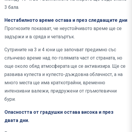
3 бала.
Нестабилното време остава и през следващите дни
Прогнозите показват, че неустойчивото време ще се
задържи и в сряда и четвъртък.
Сутрините на 3 и 4 юни ще започват предимно със
слънчево време над по-голямата част от страната, но
още около обяд атмосферата ще се активизира. Ще се
развива купеста и купесто-дъждовна облачност, а на
много места ще има краткотрайни, временно
интензивни валежи, придружени от гръмотевични
бури.
Опасността от градушки остава висока и през
двата дни.