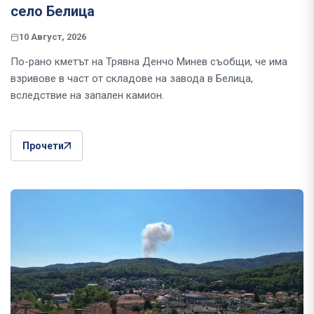
село Белица
10 Август, 2026
По-рано кметът на Трявна Денчо Минев съобщи, че има
взривове в част от складове на завода в Белица,
вследствие на запален камион.
Прочети