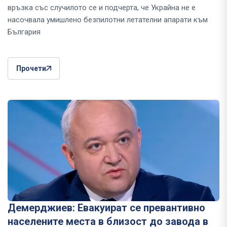
връзка със случилото се и подчерта, че Украйна не е
насочвала умишлено безпилотни летателни апарати към
България
Прочети
Демерджиев: Евакуират се превантивно
населените места в близост до завода в