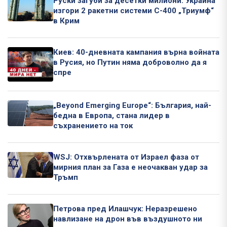
Руски загуби за десетки милиони: Украйна
изгори 2 ракетни системи С-400 „Триумф“
в Крим
Киев: 40-дневната кампания върна войната
в Русия, но Путин няма доброволно да я
спре
„Beyond Emerging Europe“: България, най-
бедна в Европа, стана лидер в
съхранението на ток
WSJ: Отхвърлената от Израел фаза от
мирния план за Газа е неочакван удар за
Тръмп
Петрова пред Илашчук: Неразрешено
навлизане на дрон във въздушното ни