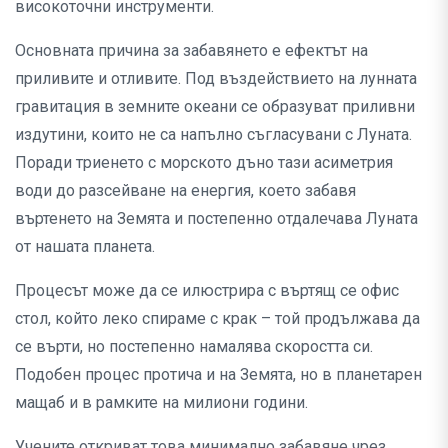
високоточни инструменти.
Основната причина за забавянето е ефектът на
приливите и отливите. Под въздействието на лунната
гравитация в земните океани се образуват приливни
издутини, които не са напълно съгласувани с Луната.
Поради триенето с морското дъно тази асиметрия
води до разсейване на енергия, което забавя
въртенето на Земята и постепенно отдалечава Луната
от нашата планета.
Процесът може да се илюстрира с въртящ се офис
стол, който леко спираме с крак – той продължава да
се върти, но постепенно намалява скоростта си.
Подобен процес протича и на Земята, но в планетарен
мащаб и в рамките на милиони години.
Учените откриват това минимално забавяне чрез