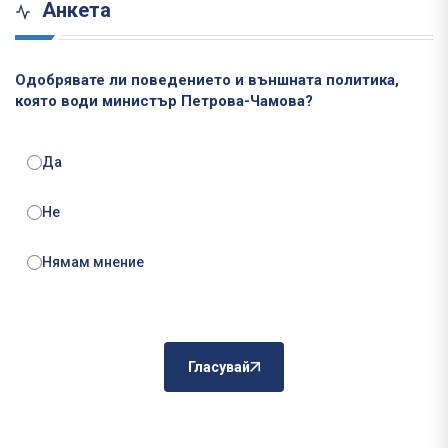
Анкета
Одобрявате ли поведението и външната политика,
която води министър Петрова-Чамова?
Да
Не
Нямам мнение
Гласувай