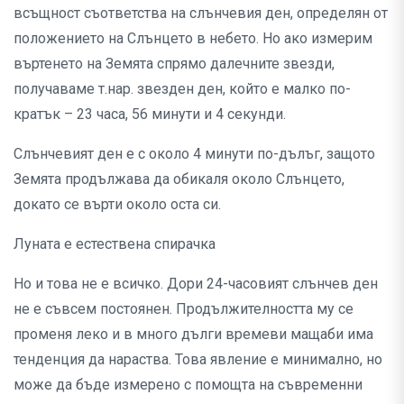
всъщност съответства на слънчевия ден, определян от
положението на Слънцето в небето. Но ако измерим
въртенето на Земята спрямо далечните звезди,
получаваме т.нар. звезден ден, който е малко по-
кратък – 23 часа, 56 минути и 4 секунди.
Слънчевият ден е с около 4 минути по-дълъг, защото
Земята продължава да обикаля около Слънцето,
докато се върти около оста си.
Луната е естествена спирачка
Но и това не е всичко. Дори 24-часовият слънчев ден
не е съвсем постоянен. Продължителността му се
променя леко и в много дълги времеви мащаби има
тенденция да нараства. Това явление е минимално, но
може да бъде измерено с помощта на съвременни