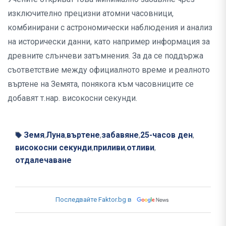
изключително прецизни атомни часовници,
комбинирани с астрономически наблюдения и анализ
на исторически данни, като например информация за
древните слънчеви затъмнения. За да се поддържа
съответствие между официалното време и реалното
въртене на Земята, понякога към часовниците се
добавят т.нар. високосни секунди.
Земя
Луна
въртене
забавяне
25-часов ден
,
,
,
,
,
високосни секунди
приливи
отливи
,
,
,
отдалечаване
Последвайте Faktor.bg в