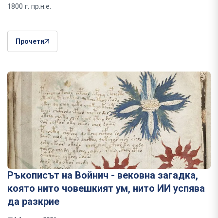
1800 г. пр.н.е.
Прочети
Ръкописът на Войнич - вековна загадка,
която нито човешкият ум, нито ИИ успява
да разкрие