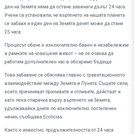
ден на Земята няма да остане завинаги дълъг 24 часа.
Учени са установили, че въртенето на нашата планета
се забавя и един ден на Земята денят може да стане
25 часа.
Процесът обаче е изключително бавен и незабележим
в рамките на човешкия живот – не се очаква да
работим допълнителен час в обозримо бъдеще.
Това забавяне се обяснява главно с гравитационното
взаимодействие между Земята и Луната. Същите сили,
които причиняват приливите и отливите, действат и
като лека спирачка върху въртенето на Земята,
удължавайки дните по изключително постепенен
начин, съобщава Ecoticias.
Както е известно, продължителността от 24 часа