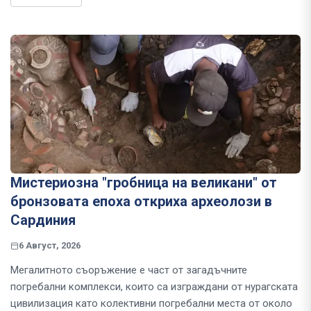
Мистериозна "гробница на великани" от
бронзовата епоха откриха археолози в
Сардиния
6 Август, 2026
Мегалитното съоръжение е част от загадъчните
погребални комплекси, които са изграждани от нурагската
цивилизация като колективни погребални места от около