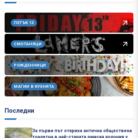
ПЕТЪК 13
СМОТАНЯЦИ
РОЖДЕННИЦИ
МАГИИ В КУХНЯТА
Последни
За първи път откриха антична обществена
тоалетна в най-старата римска колония у