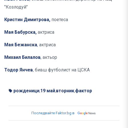
"Козлодуй"
Кристин Димитрова,
поетеса
Мая Бабурска,
актриса
Мая Бежанска
, актриса
Михаил Билалов
, актьор
Тодор Янчев
, бивш футболист на ЦСКА
рожденици
19 май
вторник
фактор
,
,
,
Последвайте Faktor.bg в