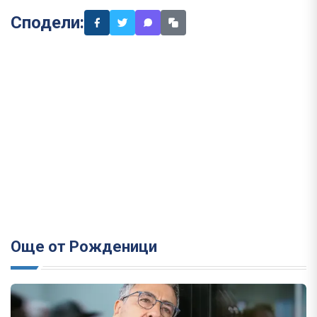
Сподели:
Още от Рожденици