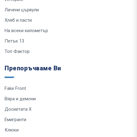
Лачени цървули
Хляб и пасти
На всеки километър
Петък 13
Топ Фактор
Препоръчваме Ви
Fake Front
Вяра и демони
Досиетата Х
Емигранти
Клюки