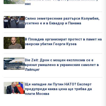
нас
Силно земетресение разтърси Колумбия,
усетено е и в Еквадор и Панама
В Пловдив организират протест в памет на
зверски убития Георги Кузев
Die Zeit: Дрон с мощен експлозив се е
врязал умишлено в украинския самолет в
Лайпциг
Ще нападне ли Путин НАТО? Експерт
предупреди каква цена ще трябва да
плати Москва