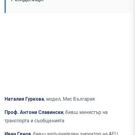
Наталия Гуркова
, модел, Мис България
Проф. Антони Славински
, бивш министър на
транспорта и съобщенията
Иван Генов
, бивш изпълнителен директор на АЕЦ