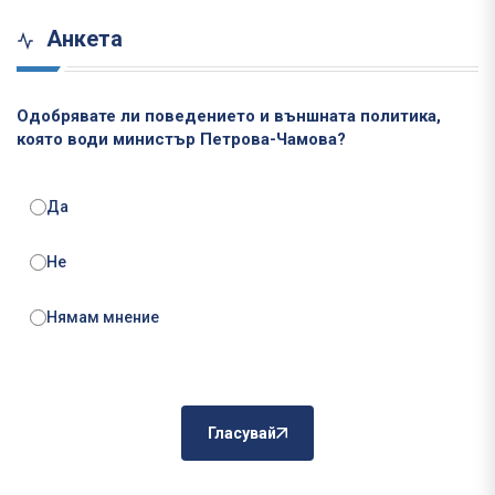
Анкета
Одобрявате ли поведението и външната политика,
която води министър Петрова-Чамова?
Да
Не
Нямам мнение
Гласувай