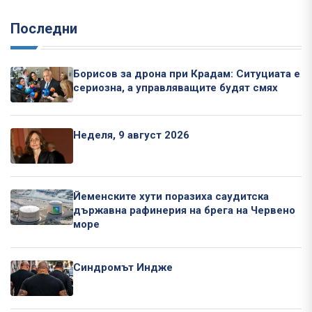
Последни
Борисов за дрона при Крадам: Ситуциата е
сериозна, а управляващите будят смях
Неделя, 9 август 2026
Йеменските хути поразиха саудитска
държавна рафинерия на брега на Червено
море
Синдромът Индже