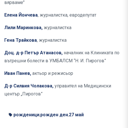
вярваме"
Елена Йончева
, журналистка, евродепутат
Лили Маринкова,
журналистка
Гена Трайкова
, журналистка
Доц. д-р Петър Атанасов,
началник на Клиниката по
вътрешни болести в УМБАЛСМ “Н. И. Пирогов”
Иван Панев,
актьор и режисьор
Д-р Силвия Чолакова,
управител на Медицински
център „Пирогов”
рожденици
рожден ден
27 май
,
,