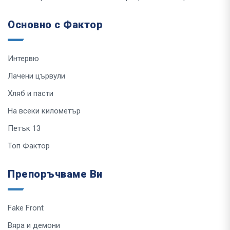
Основно с Фактор
Интервю
Лачени цървули
Хляб и пасти
На всеки километър
Петък 13
Топ Фактор
Препоръчваме Ви
Fake Front
Вяра и демони