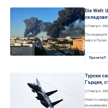
Die Welt:
складовет
7 Август, 202
Последиците 
ниво в Русия.
Прочети
Турски са
Гърция, с
7 Август, 202
Новото напре
възнамерява 