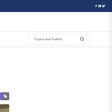
t: Ще има вълна от фалити! Унищожаването на складовете на Wildber