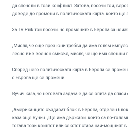
да спечели в този конфликт. Затова, посочи той, вер
доведе до промени в политическата карта, които ще з
За TV Pink той посочи, че промените в Европа са неиз
„Мисля, че още през юни трябва да има голям импулс 
лесно във военен смисъл, мисля, че ще има спешни пр
Според него политическата карта в Европа се промен
с Европа ще се промени.
Вучич каза, че неговата задача е да се опита да спаси
„Американците създават блок в Европа, отделен блок,
каза още Вучич. „Ще има държави, които са по-голем
тогава този квинтет или секстет става най-мощният в