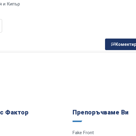
я и Кипър
Коментир
 с Фактор
Препоръчваме Ви
Fake Front