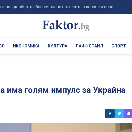
войното обозначаване на цените в левове и евро...
Die Wel
ВО
ИКОНОМИКА
КУЛТУРА
ЛАЙФ СТАЙЛ
СПОРТ
да има голям импулс за Украйна