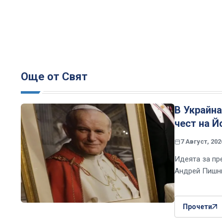
Още от Свят
В Украйн
чест на Й
7 Август, 202
Идеята за пр
Андрей Пишни
Прочети