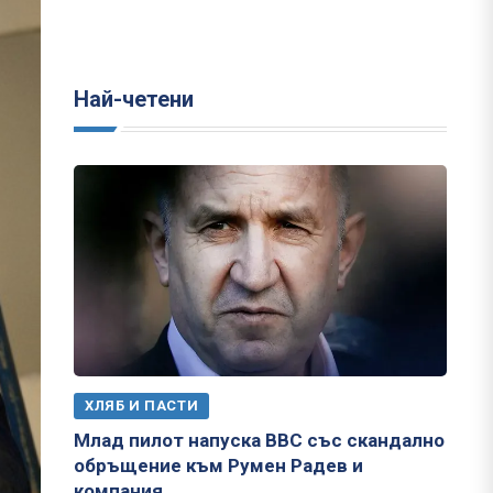
Най-четени
ХЛЯБ И ПАСТИ
Млад пилот напуска ВВС със скандално
обръщение към Румен Радев и
компания