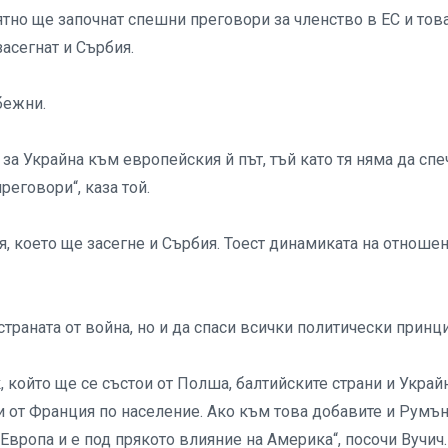
оятно ще започнат спешни преговори за членство в ЕС и тов
асегнат и Сърбия.
бежни.
за Украйна към европейския й път, тъй като тя няма да сп
еговори“, каза той.
я, което ще засегне и Сърбия. Тоест динамиката на отноше
 страната от война, но и да спаси всички политически принц
 който ще се състои от Полша, балтийските страни и Украйн
и от Франция по население. Ако към това добавите и Румън
 Европа и е под прякото влияние на Америка“, посочи Вучич.