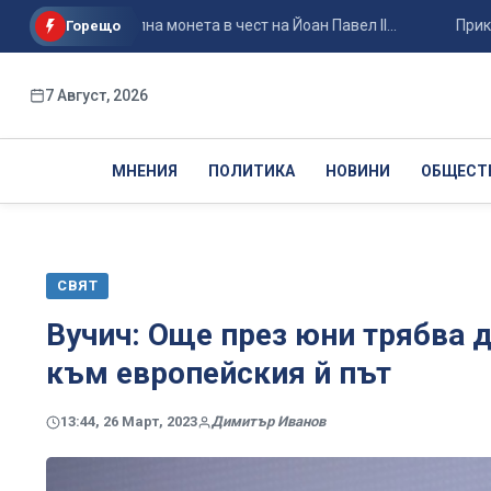
поменателна монета в чест на Йоан Павел II...
Приключва д
Горещо
7 Август, 2026
МНЕНИЯ
ПОЛИТИКА
НОВИНИ
ОБЩЕСТ
СВЯТ
Вучич: Още през юни трябва 
към европейския й път
13:44, 26 Март, 2023
Димитър Иванов