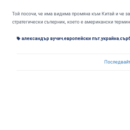
Той посочи, че има видима промяна към Китай и че з
стратегически съперник, което е американски термин
александър вучич
европейски път
украйна
сър
,
,
,
Последвайте