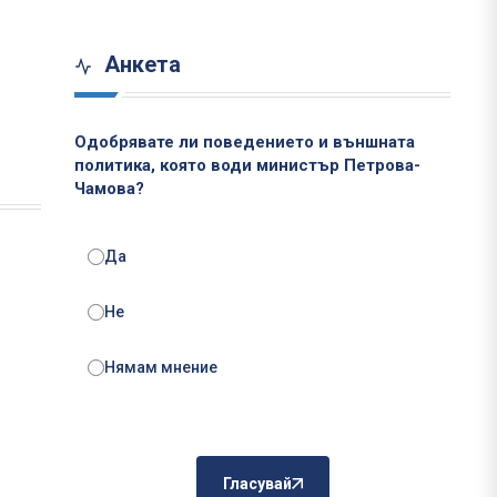
Анкета
Одобрявате ли поведението и външната
политика, която води министър Петрова-
Чамова?
Да
Не
Нямам мнение
Гласувай