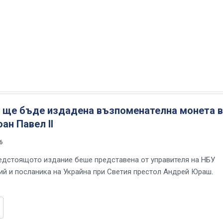
а ще бъде издадена възпоменателна монета в
оан Павел II
6
едстоящото издание беше представена от управителя на НБУ
й и посланика на Украйна при Светия престол Андрей Юраш.