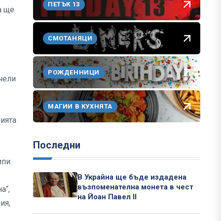
ПЕТЪК 13
а ще
СМОТАНЯЦИ
РОЖДЕННИЦИ
ечели
МАГИИ В КУХНЯТА
нията
Последни
ипи.
В Украйна ще бъде издадена
възпоменателна монета в чест
а“,
на Йоан Павел II
ия,