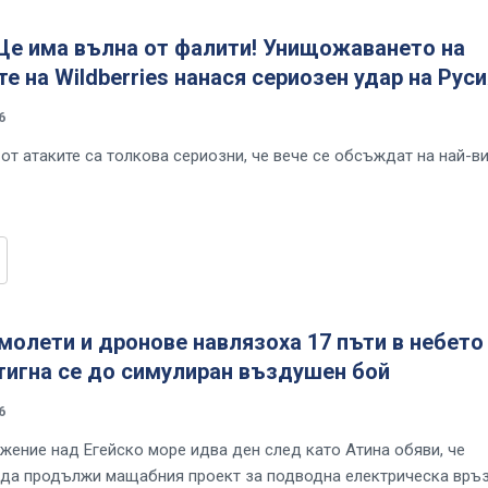
 Ще има вълна от фалити! Унищожаването на
е на Wildberries нанася сериозен удар на Руси
6
от атаките са толкова сериозни, че вече се обсъждат на най-в
молети и дронове навлязоха 17 пъти в небето
тигна се до симулиран въздушен бой
6
жение над Егейско море идва ден след като Атина обяви, че
да продължи мащабния проект за подводна електрическа връ