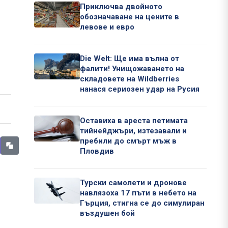
Приключва двойното
обозначаване на цените в
левове и евро
Die Welt: Ще има вълна от
фалити! Унищожаването на
складовете на Wildberries
нанася сериозен удар на Русия
Оставиха в ареста петимата
тийнейджъри, изтезавали и
пребили до смърт мъж в
Пловдив
Турски самолети и дронове
навлязоха 17 пъти в небето на
Гърция, стигна се до симулиран
въздушен бой