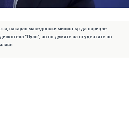
рти, накарал македонски министър да порицае
искотека "Пулс", но по думите на студентите по
мливо