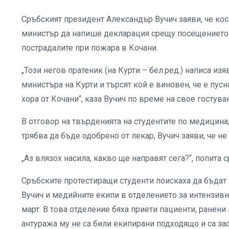
Сръбският президент Александър Вучич заяви, че ко
министър да напише декларация срещу посещението н
пострадалите при пожара в Кочани.
„Този негов пратеник (на Курти – бел.ред.) написа изя
министъра на Курти и търсят кой е виновен, че е пусн
хора от Кочани“, каза Вучич по време на свое гостува
В отговор на твърденията на студентите по медицина
трябва да бъде одобрено от лекар, Вучич заяви, че не
„Аз влязох насила, какво ще направят сега?“, попита 
Сръбските протестиращи студенти поискаха да бъдат
Вучич и медийните екипи в отделението за интензивн
март. В това отделение бяха приети пациенти, ранен
антуража му не са били екипирани подходящо и са за