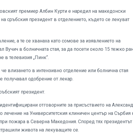
совският премиер Албин Курти е наредил на македонски
а сръбския президент в отделението, където се лекуват
вление, а те се хванаха като сомове за изявлението на
ал Вучич в болничната стая, за да посети около 15 тежко ра
не в телевизия „Пинк“.
, че влизането в интензивно отделение или болнична стая
 е получавал одобрение от лекар.
сръбският президент.
 идентифицирани отговорните за присъствието на Алексан
о лечение на Университетския клиничен център на Сърбия 
и при пожара в Северна Македония. Според тях президентът
страшили живота на лекуващите се.