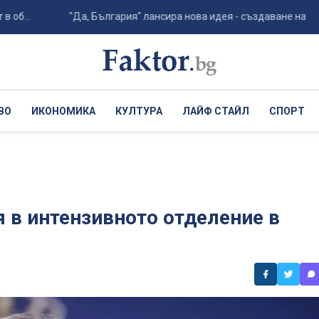
.
"Да, България" лансира нова идея - създаване на агенция 
ВО
ИКОНОМИКА
КУЛТУРА
ЛАЙФ СТАЙЛ
СПОРТ
я в интензивното отделение в