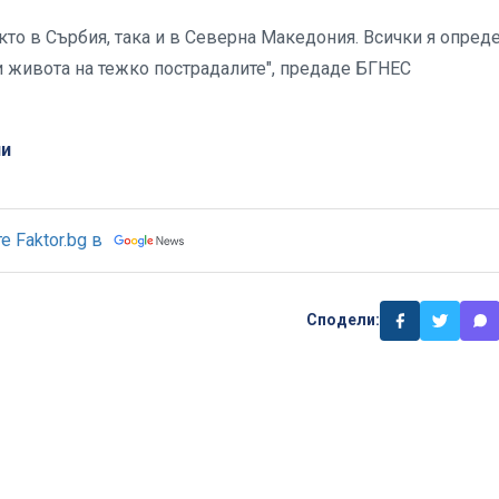
кто в Сърбия, така и в Северна Македония. Всички я опред
 и живота на тежко пострадалите", предаде БГНЕС
ли
 Faktor.bg в
Сподели: