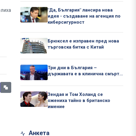
елиха
"Да, България" лансира нова
идея - създаване на агенция по
киберсигурност
Брюксел е изправен пред нова
търговска битка с Китай
Три дни в България –
държавата е в клинична смърт…
Зендая и Том Холанд се
ожениха тайно в британско
имение
Анкета