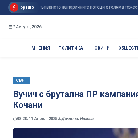
зрение: Постъпването на паричните потоци е голяма тежест в об..
Горещо
7 Август, 2026
МНЕНИЯ
ПОЛИТИКА
НОВИНИ
ОБЩЕСТ
СВЯТ
Вучич с брутална ПР кампани
Кочани
08:28, 11 Април, 2025
Димитър Иванов