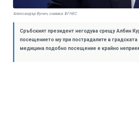
Александър Вучич, снимка: БГНЕС
Сръбският президент негодува срещу Албин Ку
посещението му при пострадалите в градската д
медицина подобно посещение е крайно неприе