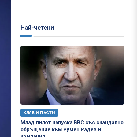
Най-четени
ХЛЯБ И ПАСТИ
Млад пилот напуска ВВС със скандално
обръщение към Румен Радев и
компания