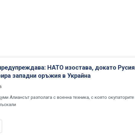
предупреждава: НАТО изостава, докато Русия
зира западни оръжия в Украйна
6
думи Алиансът разполага с военна техника, с която окупаторите
лъскали