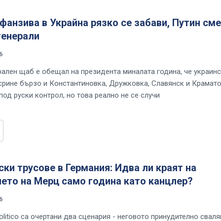
фанзива в Украйна рязко се забави, Путин см
генерали
6
рален щаб е обещал на президента миналата година, че украин
срине бързо и Константиновка, Дружковка, Славянск и Крамат
од руски контрол, но това реално не се случи
ки трусове в Германия: Идва ли краят на
ето на Мерц само година като канцлер?
6
olitico са очертани два сценария - неговото принудително сваля