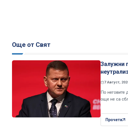
Още от Свят
Залужни 
неутрали
7 Август, 202
По неговите 
още не са сб
Прочети