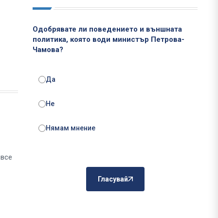
Одобрявате ли поведението и външната
политика, която води министър Петрова-
Чамова?
Да
Не
Нямам мнение
 все
Гласувай