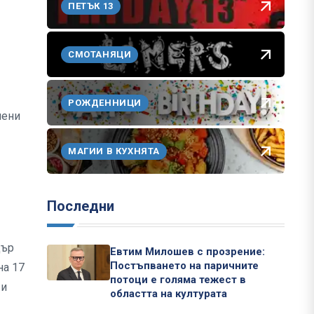
ПЕТЪК 13
СМОТАНЯЦИ
РОЖДЕННИЦИ
нени
МАГИИ В КУХНЯТА
Последни
дър
Евтим Милошев с прозрение:
Постъпването на паричните
на 17
потоци е голяма тежест в
 и
областта на културата