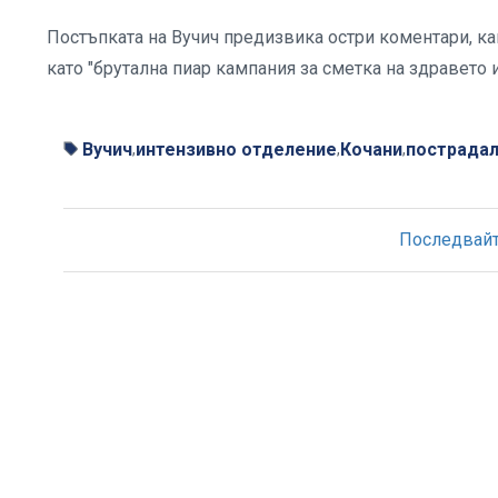
Постъпката на Вучич предизвика остри коментари, ка
като "брутална пиар кампания за сметка на здравето
Вучич
интензивно отделение
Кочани
пострада
,
,
,
Последвайте