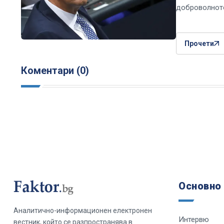
доброволното
Прочети
Коментари (0)
Основно
Аналитично-информационен електронен
Интервю
вестник, който се разпространява в