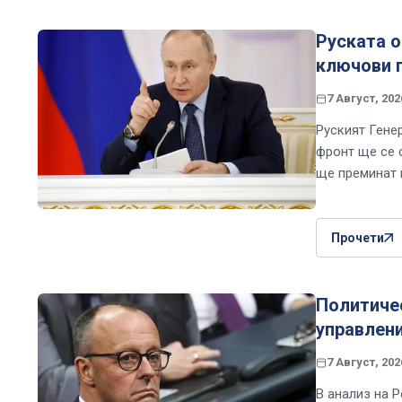
Руската о
ключови 
7 Август, 202
Руският Гене
фронт ще се 
ще преминат п
Прочети
Политичес
управлени
7 Август, 202
В анализ на P