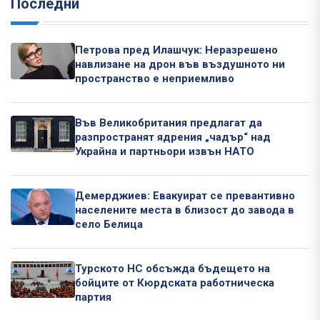
Последни
Петрова пред Илашчук: Неразрешено
навлизане на дрон във въздушното ни
пространство е неприемливо
Във Великобритания предлагат да
разпространят ядрения „чадър“ над
Украйна и партньори извън НАТО
Демерджиев: Евакуират се превантивно
населените места в близост до завода в
село Белица
Турското НС обсъжда бъдещето на
бойците от Кюрдската работническа
партия