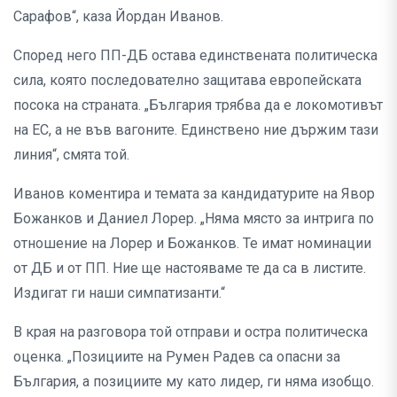
Сарафов“, каза Йордан Иванов.
Според него ПП-ДБ остава единствената политическа
сила, която последователно защитава европейската
посока на страната. „България трябва да е локомотивът
на ЕС, а не във вагоните. Единствено ние държим тази
линия“, смята той.
Иванов коментира и темата за кандидатурите на Явор
Божанков и Даниел Лорер. „Няма място за интрига по
отношение на Лорер и Божанков. Те имат номинации
от ДБ и от ПП. Ние ще настояваме те да са в листите.
Издигат ги наши симпатизанти.“
В края на разговора той отправи и остра политическа
оценка. „Позициите на Румен Радев са опасни за
България, а позициите му като лидер, ги няма изобщо.