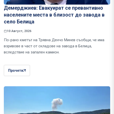
Демерджиев: Евакуират се превантивно
населените места в близост до завода в
село Белица
10 Август, 2026
По-рано кметът на Трявна Денчо Минев съобщи, че има
взривове в част от складове на завода в Белица,
вследствие на запален камион.
Прочети