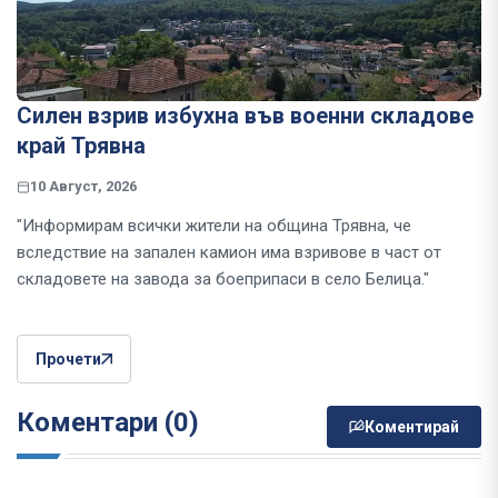
Силен взрив избухна във военни складове
край Трявна
10 Август, 2026
"Информирам всички жители на община Трявна, че
вследствие на запален камион има взривове в част от
складовете на завода за боеприпаси в село Белица."
Прочети
Коментари (0)
Коментирай