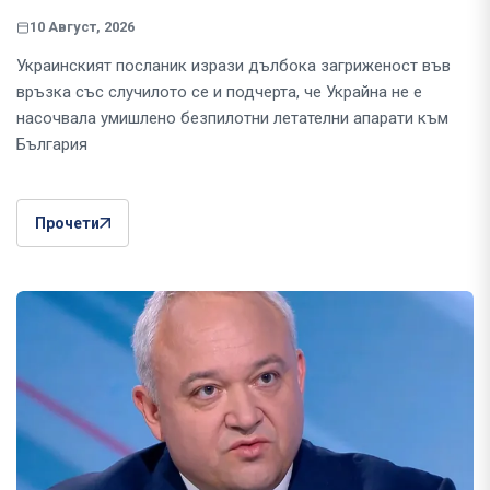
10 Август, 2026
Украинският посланик изрази дълбока загриженост във
връзка със случилото се и подчерта, че Украйна не е
насочвала умишлено безпилотни летателни апарати към
България
Прочети