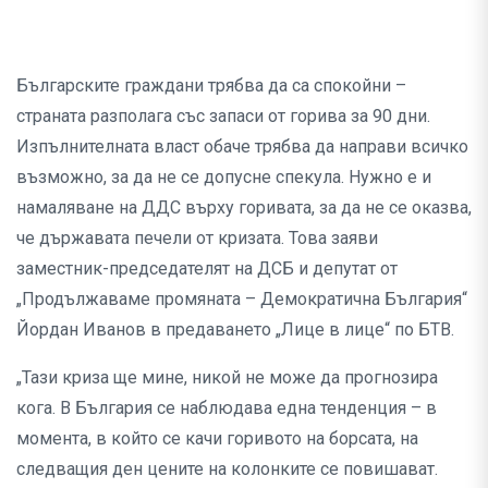
Българските граждани трябва да са спокойни –
страната разполага със запаси от горива за 90 дни.
Изпълнителната власт обаче трябва да направи всичко
възможно, за да не се допусне спекула. Нужно е и
намаляване на ДДС върху горивата, за да не се оказва,
че държавата печели от кризата. Това заяви
заместник-председателят на ДСБ и депутат от
„Продължаваме промяната – Демократична България“
Йордан Иванов в предаването „Лице в лице“ по БТВ.
„Тази криза ще мине, никой не може да прогнозира
кога. В България се наблюдава една тенденция – в
момента, в който се качи горивото на борсата, на
следващия ден цените на колонките се повишават.