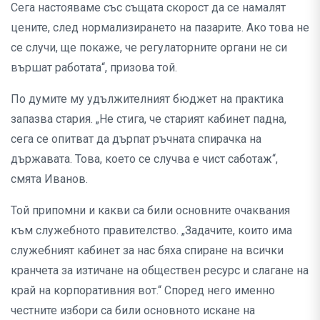
Сега настояваме със същата скорост да се намалят
цените, след нормализирането на пазарите. Ако това не
се случи, ще покаже, че регулаторните органи не си
вършат работата“, призова той.
По думите му удължителният бюджет на практика
запазва стария. „Не стига, че старият кабинет падна,
сега се опитват да дърпат ръчната спирачка на
държавата. Това, което се случва е чист саботаж“,
смята Иванов.
Той припомни и какви са били основните очаквания
към служебното правителство. „Задачите, които има
служебният кабинет за нас бяха спиране на всички
кранчета за изтичане на обществен ресурс и слагане на
край на корпоративния вот.“ Според него именно
честните избори са били основното искане на