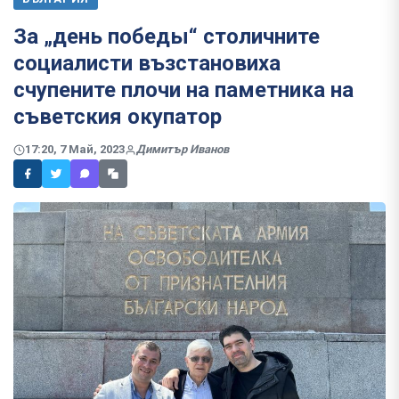
За „день победы“ столичните
социалисти възстановиха
счупените плочи на паметника на
съветския окупатор
17:20, 7 Май, 2023
Димитър Иванов