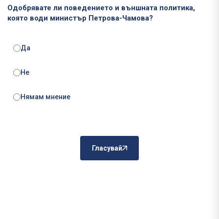
Одобрявате ли поведението и външната политика,
която води министър Петрова-Чамова?
Да
Не
Нямам мнение
Гласувай