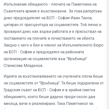
Изпълнихме обещаното - плочата на Паметника на
Съветската армия е възстановена. За това рапортува
днес председателят на БСП - София Иван Таков,
цитиран от пресцентъра на социалистите. Той лично е
проверил днес как върви работата и е присъствал на
поставянето на плочите и почистването на обекта.
Заедно с него е бил и членът на Изпълнителното бюро
на БСП - София и председател на районната
организация на социалистите във "Връбница"
Станислав Младенов.
Идеята за възстановяването на счупената плоча беше
на социалистите от "Връбница". Тя беше подкрепена от
Градския съвет на БСП - София и в крайна сметка
обещанието, което беше дадено преди около два
месеца, вече е реализирано. Така Паметникът на