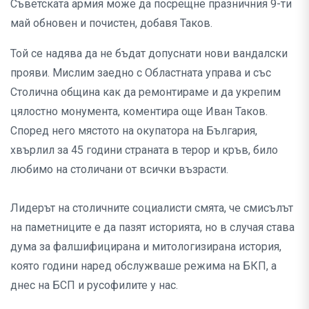
Съветската армия може да посрещне празничния 9-ти
май обновен и почистен, добавя Таков.
Той се надява да не бъдат допуснати нови вандалски
прояви. Мислим заедно с Областната управа и със
Столична община как да ремонтираме и да укрепим
цялостно монумента, коментира още Иван Таков.
Според него мястото на окупатора на България,
хвърлил за 45 години страната в терор и кръв, било
любимо на столичани от всички възрасти.
Лидерът на столичните социалисти смята, че смисълът
на паметниците е да пазят историята, но в случая става
дума за фалшифицирана и митологизирана история,
която години наред обслужваше режима на БКП, а
днес на БСП и русофилите у нас.