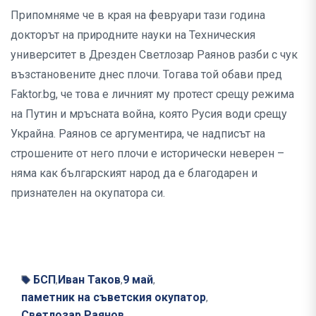
Припомняме че в края на февруари тази година
докторът на природните науки на Техническия
университет в Дрезден Светлозар Раянов разби с чук
възстановените днес плочи. Тогава той обави пред
Faktor.bg, че това е личният му протест срещу режима
на Путин и мръсната война, която Русия води срещу
Украйна. Раянов се аргументира, че надписът на
строшените от него плочи е исторически неверен –
няма как българският народ да е благодарен и
признателен на окупатора си.
БСП
Иван Таков
9 май
,
,
,
паметник на съветския окупатор
,
Светлозар Раянов