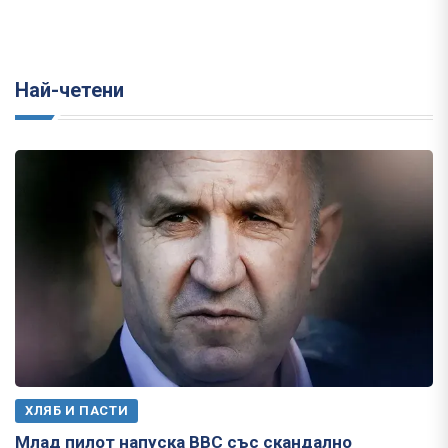
Най-четени
ХЛЯБ И ПАСТИ
Млад пилот напуска ВВС със скандално