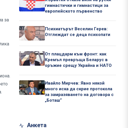
гимнастички и гимнастици за
европейското първенство
а за
Психиатърът Веселин Герев:
Отглеждат се деца психопати
лика
От плацдарм към фронт: как
Кремъл превръща Беларус в
оръжие срещу Украйна и НАТО
иона.
Ивайло Мирчев: Явно някой
оето
много иска да скрие протокола
.
за замразяването на договора с
„Боташ“
Анкета