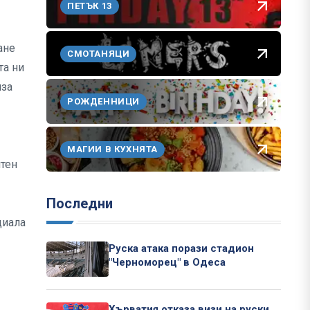
ПЕТЪК 13
ане
СМОТАНЯЦИ
та ни
лза
РОЖДЕННИЦИ
МАГИИ В КУХНЯТА
нтен
Последни
циала
Руска атака порази стадион
"Черноморец" в Одеса
Хърватия отказа визи на руски