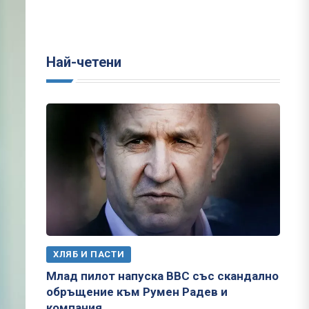
Най-четени
ХЛЯБ И ПАСТИ
Млад пилот напуска ВВС със скандално
обръщение към Румен Радев и
компания