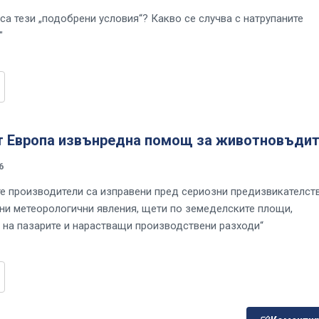
са тези „подобрени условия“? Какво се случва с натрупаните
"
т Европа извънредна помощ за животновъдит
6
е производители са изправени пред сериозни предизвикателст
ни метеорологични явления, щети по земеделските площи,
 на пазарите и нарастващи производствени разходи“