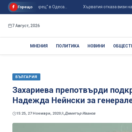
он "Черноморец" в Одеса...
Хърватия отказа визи на руски 
Горещо
7 Август, 2026
МНЕНИЯ
ПОЛИТИКА
НОВИНИ
ОБЩЕСТ
БЪЛГАРИЯ
Захариева препотвърди подкр
Надежда Нейнски за генерале
15:25, 27 Ноември, 2020
Димитър Иванов