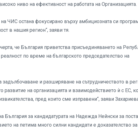
високо ниво на ефективност на работата на Организацията.
 на ЧИС остана фокусирано върху амбициозната си програм
ст в нашия регион“, заяви тя.
дчерта, че България приветства присъединяването на Репуб
 реалност по време на българското председателство на
а задълбочаване и разширяване на сътрудничеството в рег
о развитие на организацията и взаимодействието ѝ с ЕС, к
звикателства, пред които сме изправени“, заяви Захариева
а България за кандидатурата на Надежда Нейнски за поста
твието на петима много силни кандидати е доказателство за