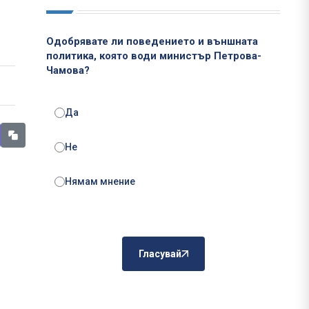
Одобрявате ли поведението и външната
политика, която води министър Петрова-
Чамова?
Да
Не
Нямам мнение
Гласувай