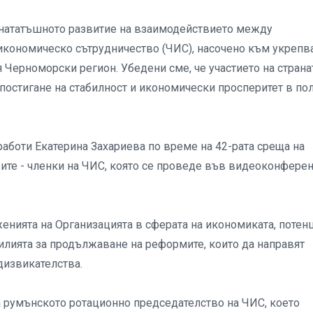
-нататъшното развитие на взаимодействието между
икономическо сътрудничество (ЧИС), насочено към укрепв
 Черноморски регион. Убедени сме, че участието на страна
постигане на стабилност и икономически просперитет в по
аботи Екатерина Захариева по време на 42-рата среща на
ите - членки на ЧИС, която се проведе във видеоконфере
енията на Организацията в сферата на икономиката, потен
илията за продължаване на реформите, които да направят
дизвикателства.
а румънското ротационно председателство на ЧИС, което