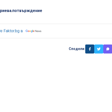
ариева
потвърждение
,
 Faktor.bg в
Сподели: