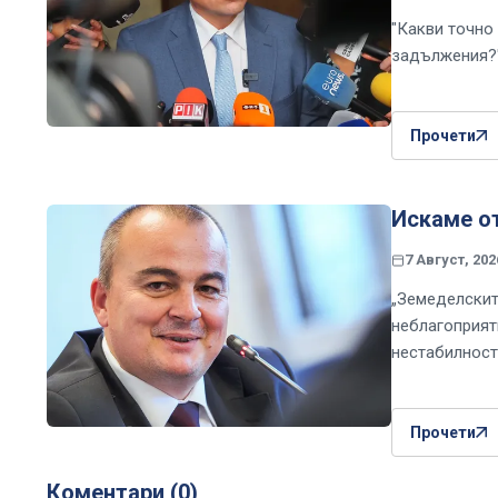
"Какви точно 
задължения?
Прочети
Искаме о
7 Август, 202
„Земеделскит
неблагоприят
нестабилност
Прочети
Коментари (0)