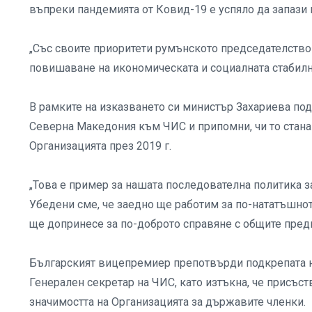
въпреки пандемията от Ковид-19 е успяло да запази 
„Със своите приоритети румънското председателство
повишаване на икономическата и социалната стабилно
В рамките на изказването си министър Захариева по
Северна Македония към ЧИС и припомни, чи то стана
Организацията през 2019 г.
„Това е пример за нашата последователна политика з
Убедени сме, че заедно ще работим за по-нататъшнот
ще допринесе за по-доброто справяне с общите преди
Българският вицепремиер препотвърди подкрепата н
Генерален секретар на ЧИС, като изтъкна, че присъс
значимостта на Организацията за държавите членки.