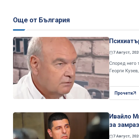
Още от България
Психиатър
7 Август, 202
Според него 
Георги Кузев
Прочети
Ивайло Ми
за замраз
7 Август, 202