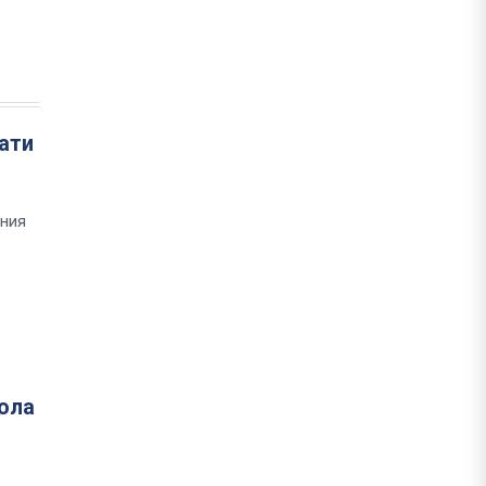
ати
шния
кола