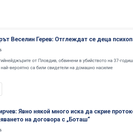
ът Веселин Герев: Отглеждат се деца психоп
6
тийнейджърите от Пловдив, обвинени в убийството на 37-годи
, най-вероятно са били свидетели на домашно насилие
рчев: Явно някой много иска да скрие прото
яването на договора с „Боташ“
6