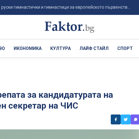
гимнастички и гимнастици за европейското първенств...
Пси
ВО
ИКОНОМИКА
КУЛТУРА
ЛАЙФ СТАЙЛ
СПОРТ
епата за кандидатурата на
н секретар на ЧИС