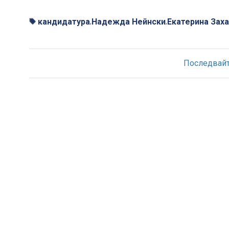
кандидатура
Надежда Нейнски
Екатерина Зах
,
,
Последвайте