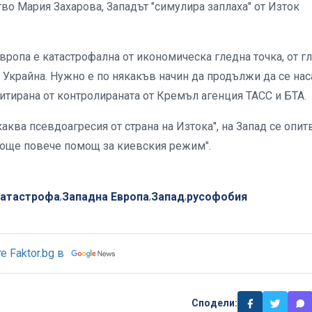
о Мария Захарова, Западът "симулира заплаха" от Изток
Европа е катастрофална от икономическа гледна точка, от г
о Украйна. Нужно е по някакъв начин да продължи да се на
цитирана от контролираната от Кремъл агенция ТАСС и БТА.
аква псевдоагресия от страна на Изтока", на Запад се опит
т още повече помощ за киевския режим".
катастрофа
Западна Европа
Запад
русофобия
,
,
,
 Faktor.bg в
Сподели: