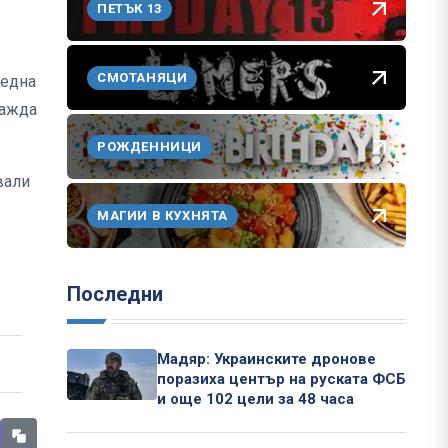
ПЕТЪК 13
СМОТАНЯЦИ
ледна
сажда
РОЖДЕННИЦИ
вали
МАГИИ В КУХНЯТА
Последни
Мадяр: Украинските дронове
поразиха център на руската ФСБ
и още 102 цели за 48 часа