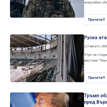
енергийни об
Прочети
Руска ата
7 Август, 202
Утре на стад
местния "Чер
Прочети
Тръмп об
пред Вър