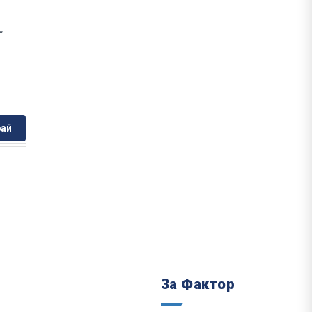
“
ай
За Фактор