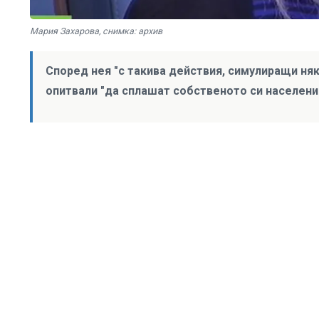
Мария Захарова, снимка: архив
Според нея "с такива действия, симулиращи няк
опитвали "да сплашат собственото си населени