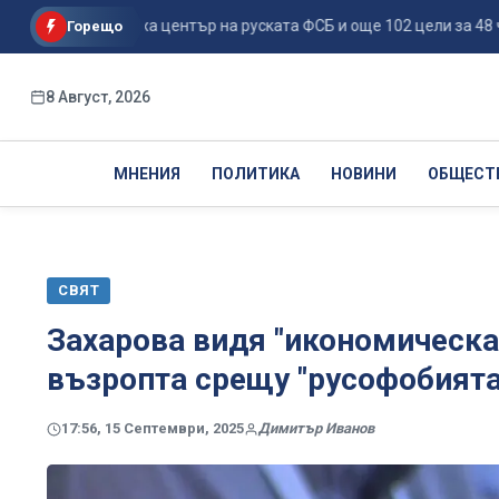
ове поразиха център на руската ФСБ и още 102 цели за 48 ч...
Горещо
8 Август, 2026
МНЕНИЯ
ПОЛИТИКА
НОВИНИ
ОБЩЕСТ
СВЯТ
Захарова видя "икономическа
възропта срещу "русофобията
17:56, 15 Септември, 2025
Димитър Иванов