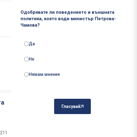
Одобрявате ли поведението и външната
политика, която води министър Петрова-
Чамова?
Да
Не
Нямам мнение
та
Гласувай
 211