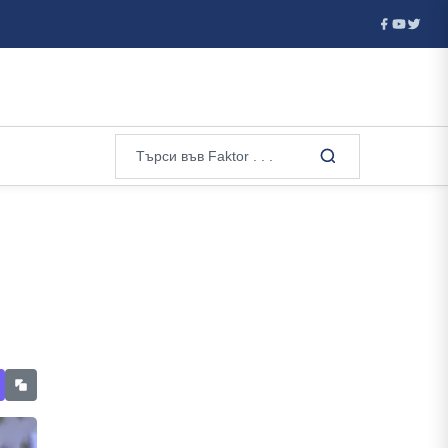
ватия отказа визи на руски гимнастички и гимнастици за европейск