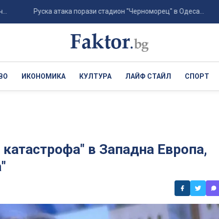
Руска атака порази стадион "Черноморец" в Одеса...
Хър
ВО
ИКОНОМИКА
КУЛТУРА
ЛАЙФ СТАЙЛ
СПОРТ
 катастрофа" в Западна Европа,
"