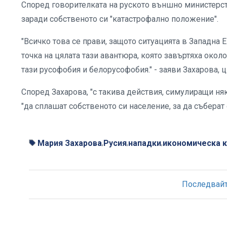
Според говорителката на руското външно министерств
заради собственото си "катастрофално положение".
"Всичко това се прави, защото ситуацията в Западна 
точка на цялата тази авантюра, която завъртяха окол
тази русофобия и белорусофобия." - заяви Захарова, 
Според Захарова, "с такива действия, симулиращи няк
"да сплашат собственото си население, за да събера
Мария Захарова
Русия
нападки
икономическа 
,
,
,
Последвайте