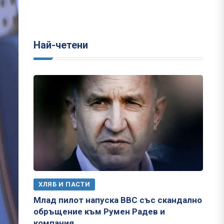
Най-четени
ХЛЯБ И ПАСТИ
Млад пилот напуска ВВС със скандално
обръщение към Румен Радев и
компания