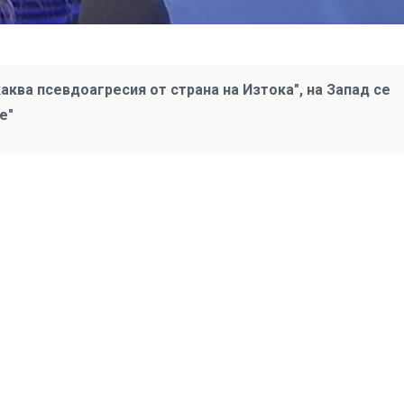
аква псевдоагресия от страна на Изтока", на Запад се
е"