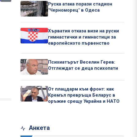
Руска атака порази стадион
"Черноморец" в Одеса
Хърватия отказа визи на руски
гимнастички и гимнастици за
европейското първенство
Психиатърът Веселин Герев:
Отглеждат се деца психопати
От плацдарм към фронт: как
Кремъл превръща Беларус в
оръжие срещу Украйна и НАТО
Анкета