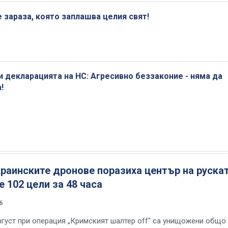
е зараза, която заплашва целия свят!
 декларацията на НС: Агресивно беззаконие - няма да
!
раинските дронове поразиха център на руска
 102 цели за 48 часа
6
вгуст при операция „Кримският шалтер off" са унищожени общо