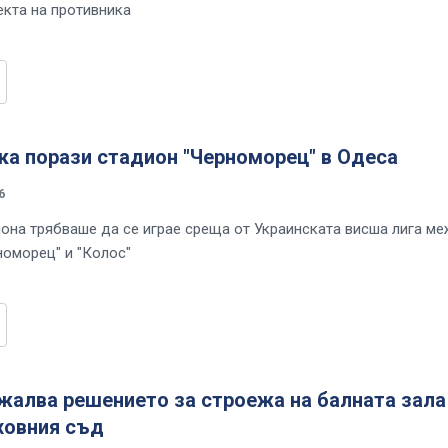
екта на противника
ка порази стадион "Черноморец" в Одеса
6
иона трябваше да се играе среща от Украинската висша лига м
номорец" и "Колос"
жалва решението за строежа на балната зала
ховния съд