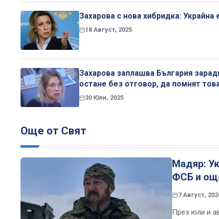
Захарова с нова хибридка: Украйна 
18 Август, 2025
Захарова заплашва България заради
остане без отговор, да помнят това
30 Юли, 2025
Още от Свят
Мадяр: Ук
ФСБ и още
7 Август, 202
През юли и а