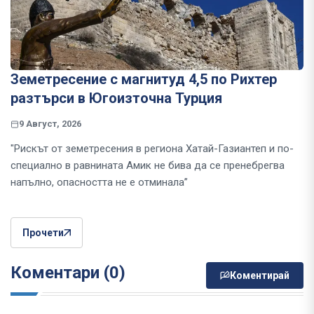
Земетресение с магнитуд 4,5 по Рихтер
разтърси в Югоизточна Турция
9 Август, 2026
"Рискът от земетресения в региона Хатай-Газиантеп и по-
специално в равнината Амик не бива да се пренебрегва
напълно, опасността не е отминала”
Прочети
Коментари (0)
Коментирай