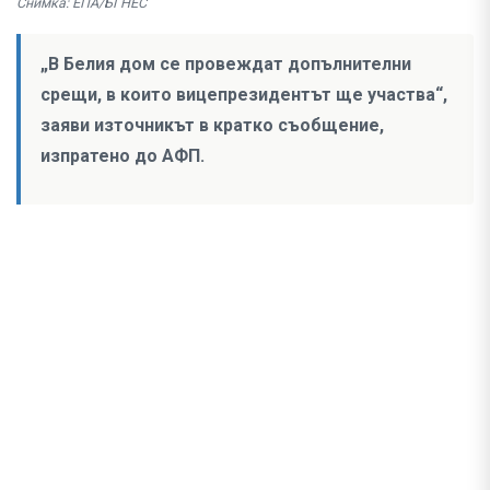
Снимка: ЕПА/БГНЕС
„В Белия дом се провеждат допълнителни
срещи, в които вицепрезидентът ще участва“,
заяви източникът в кратко съобщение,
изпратено до АФП.