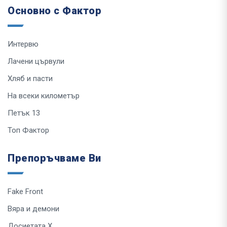
Основно с Фактор
Интервю
Лачени цървули
Хляб и пасти
На всеки километър
Петък 13
Топ Фактор
Препоръчваме Ви
Fake Front
Вяра и демони
Досиетата Х