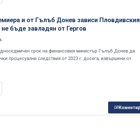
емиера и от Гълъб Донев зависи Пловдивския
 не бъде завладян от Гергов
6
дноседмичен срок на финансовия министър Гълъб Донев да
чки процесуални следствия от 2023 г. досега, извършени от
Коментир