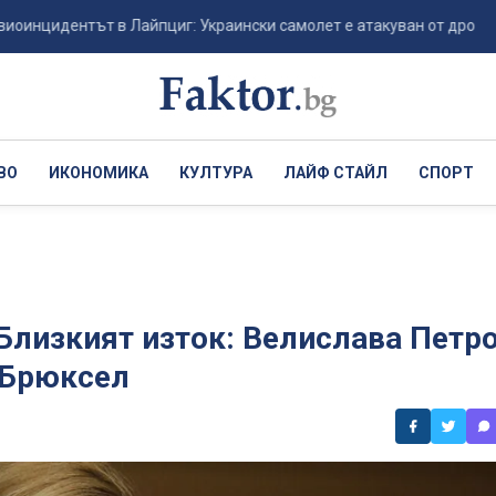
ентът в Лайпциг: Украински самолет е атакуван от дрон-камикадзе
ВО
ИКОНОМИКА
КУЛТУРА
ЛАЙФ СТАЙЛ
СПОРТ
 Близкият изток: Велислава Петр
 Брюксел