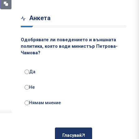
Анкета
Одобрявате ли поведението и външната
политика, която води министър Петрова-
Чамова?
Да
Не
Нямам мнение
Гласувай