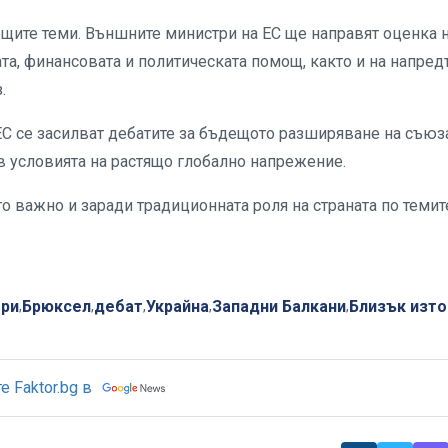
ещите теми. Външните министри на ЕС ще направят оценка 
та, финансовата и политическата помощ, както и на напред
.
С се засилват дебатите за бъдещото разширяване на съюза
 в условията на растящо глобално напрежение.
о важно и заради традиционната роля на страната по темит
три
Брюксел
дебат
Украйна
Западни Балкани
Близък изто
,
,
,
,
,
 Faktor.bg в