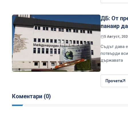
ДБ: От пр
панаир да
5 Август, 202
Съдът дава е
потвърди вси
държавата
Прочети
Коментари (0)