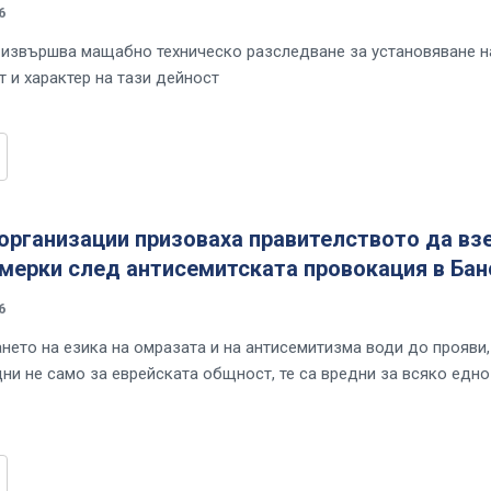
6
 извършва мащабно техническо разследване за установяване н
т и характер на тази дейност
организации призоваха правителството да вз
мерки след антисемитската провокация в Бан
6
нето на езика на омразата и на антисемитизма води до прояви,
дни не само за еврейската общност, те са вредни за всяко едно