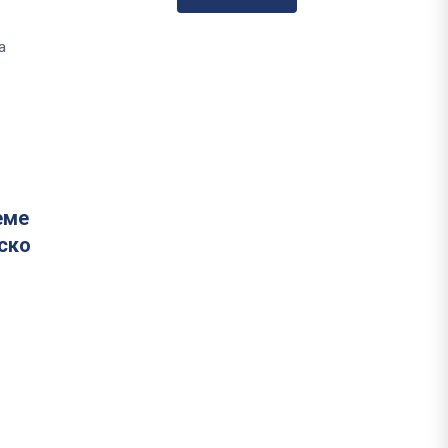
а
еме
ско