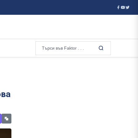
 - детон...
В Москва погребаха генерал при засилена секрет
ова