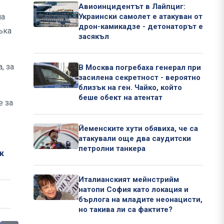
Авиоинцидентът в Лайпциг:
на
Украински самолет е атакуван от
дрон-камикадзе - детонаторът е
ъка
засякъл
, за
В Москва погребаха генерал при
засилена секретност - вероятно
близък на ген. Чайко, който
беше обект на атентат
е за
Йеменските хути обявиха, че са
атакували още два саудитски
петролни танкера
к
Италианският мейнстрийм
натопи София като локация и
бърлога на младите неонацисти,
но такива ли са фактите?