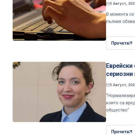
5 Август, 202
В момента се
пълния обхва
Прочети
Еврейски 
сериозни 
5 Август, 202
"Нормализира
които са вре
общество"
Прочети