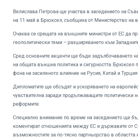
Велислава Петрова ще участва в заседанието на Съв
на 11 май в Брюксел, съобщиха от Министерство на 
Очаква се срещата на външните министри от ЕС да пр
геополитически теми – разширяването към Западните 
Сред основните акценти ще бъде задълбочаването на
на общата външна политика и сигурността. Брюксел 
фона на засиленото влияние на Русия, Китай и Турция
Дипломатите ще обсъдят и ускоряването на европейск
чувствителна заради продължаващите политически н
реформите.
Специално внимание по време на заседанието ще бъд
коментират отношенията между ЕС и държавите от Съ
възможностите за по-тясно партньорство в областта н