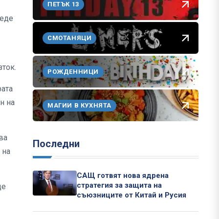
ПЕТЪК 13
веде
СМОТАНЯЦИ
зток.
РОЖДЕННИЦИ
рата
н на
МАГИИ В КУХНЯТА
ва
Последни
 на
САЩ готвят нова ядрена
стратегия за защита на
ще
съюзниците от Китай и Русия