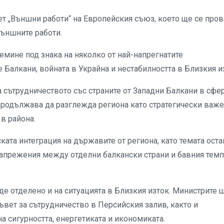
ет „Външни работи“ на Европейския съюз, което ще се про
външните работи.
емине под знака на няколко от най-напрегнатите
Балкани, войната в Украйна и нестабилността в Близкия и
 сътрудничеството със страните от Западни Балкани в сфе
продължава да разглежда региона като стратегически важе
 в района.
ата интеграция на държавите от региона, като темата оста
апрежения между отделни балкански страни и бавния темп
е отделено и на ситуацията в Близкия изток. Министрите 
вет за сътрудничество в Персийския залив, както и
а сигурността, енергетиката и икономиката.