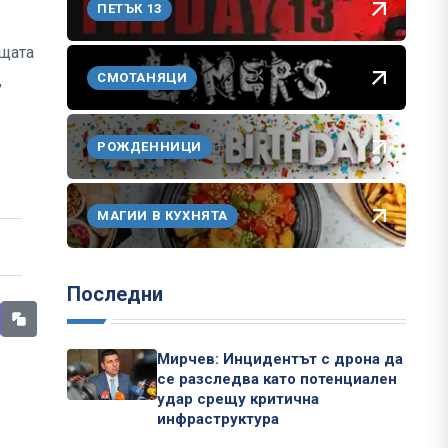
ПЕТЪК 13
ащата
СМОТАНЯЦИ
,
РОЖДЕННИЦИ
МАГИИ В КУХНЯТА
Последни
Мирчев: Инцидентът с дрона да
се разследва като потенциален
удар срещу критична
инфраструктура