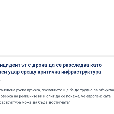
нцидентът с дрона да се разследва като
лен удар срещу критична инфраструктура
6
тановена руска връзка, посланието ще бъде трудно за обърква
оверка на реакциите ни и опит да се покаже, че европейската
раструктура може да бъде достигната"