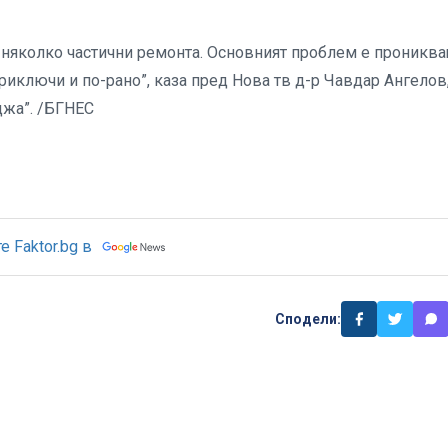
и няколко частични ремонта. Основният проблем е проникв
приключи и по-рано”, каза пред Нова тв д-р Чавдар Ангелов
джа”. /БГНЕС
 Faktor.bg в
Сподели: