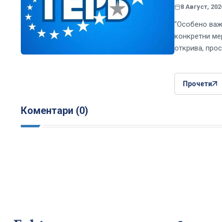
8 Август, 202
"Особено важ
конкретни ме
открива, про
Прочети
Коментари (0)