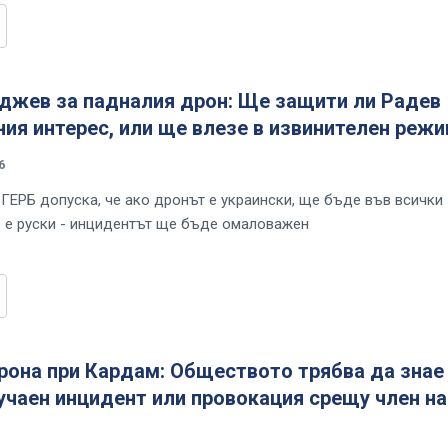
аджев за падналия дрон: Ще защити ли Радев
ия интерес, или ще влезе в извинителен реж
6
 ГЕРБ допуска, че ако дронът е украински, ще бъде във всички
о е руски - инцидентът ще бъде омаловажен
рона при Кардам: Обществото трябва да знае
учаен инцидент или провокация срещу член на