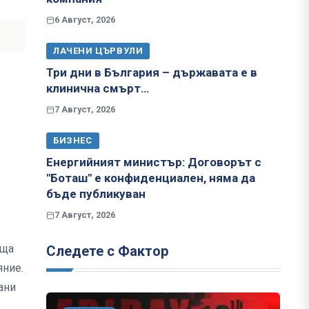
6 Август, 2026
ЛАЧЕНИ ЦЪРВУЛИ
Три дни в България – държавата е в
клинична смърт…
7 Август, 2026
БИЗНЕС
Енергийният министър: Договорът с
"Боташ" е конфиденциален, няма да
бъде публикуван
7 Август, 2026
аща
Следете с Фактор
яние.
ани