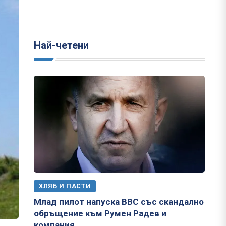
Най-четени
ХЛЯБ И ПАСТИ
Млад пилот напуска ВВС със скандално
обръщение към Румен Радев и
компания