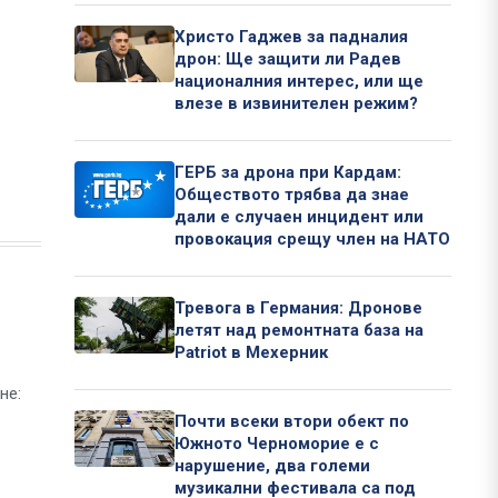
Христо Гаджев за падналия
дрон: Ще защити ли Радев
националния интерес, или ще
влезе в извинителен режим?
ГЕРБ за дрона при Кардам:
Обществото трябва да знае
дали е случаен инцидент или
провокация срещу член на НАТО
Тревога в Германия: Дронове
летят над ремонтната база на
Patriot в Мехерник
не:
Почти всеки втори обект по
Южното Черноморие е с
нарушение, два големи
музикални фестивала са под