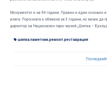
Монументът е на 94 години. Правен е един основен 
влага. Поръчката е обявена за 3 години, но може да 
директор на Национален парк-музей „Шипка – Бузлу
шипка
паметник
ремонт
реставрация
,
,
,
Последвайте