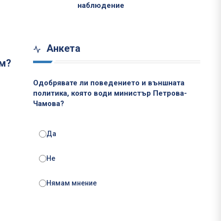
наблюдение
Анкета
им?
Одобрявате ли поведението и външната
политика, която води министър Петрова-
Чамова?
Да
Не
Нямам мнение