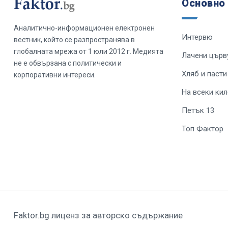
Основно
Аналитично-информационен електронен
Интервю
вестник, който се разпространява в
глобалната мрежа от 1 юли 2012 г. Медията
Лачени църв
не е обвързана с политически и
Хляб и пасти
корпоративни интереси.
На всеки ки
Петък 13
Топ Фактор
Faktor.bg лиценз за авторско съдържание