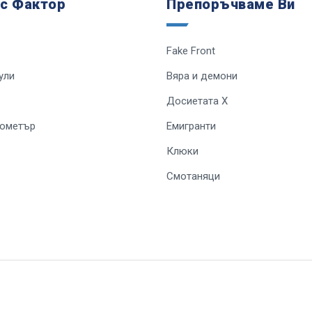
 с Фактор
Препоръчваме Ви
Fake Front
ули
Вяра и демони
Досиетата Х
лометър
Емигранти
Клюки
Смотаняци