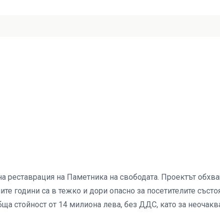
а реставрация на Паметника на свободата. Проектът обхв
ите години са в тежко и дори опасно за посетителите състо
ща стойност от 14 милиона лева, без ДДС, като за неочакв