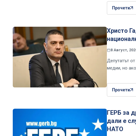
Прочети
Христо Г
националн
8 Август, 202
Депутатът от
медии, но ак
Прочети
ГЕРБ за д
дали е сл
НАТО