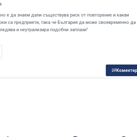
6
но е да знаем дали съществува риск от повторение и какви
рки са предприети, така че България да може своевременно да
следява и неутрализира подобни заплахи"
Коментир