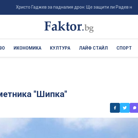
Христо Гаджев за падналия дрон: Ще защити ли Радев националния 
ВО
ИКОНОМИКА
КУЛТУРА
ЛАЙФ СТАЙЛ
СПОРТ
метника "Шипка"