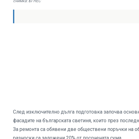
снимка: БГНЕС
След изключително дълга подготовка започва основн
фасадите на българската светиня, които през последн
За ремонта са обявени две обществени поръчки на об
разноски са заложени 20% от посочената сума.