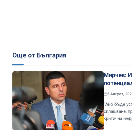
Още от България
Мирчев: И
потенциа
8 Август, 202
"Ако бъде ус
сплашване, пр
критична инф