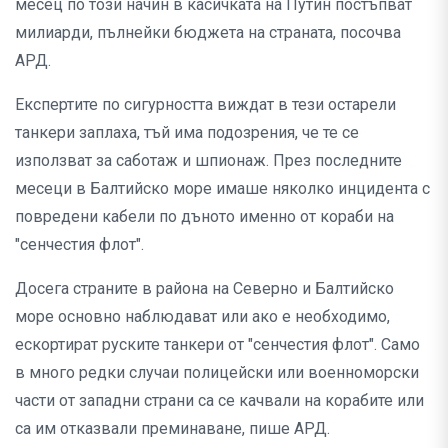
месец по този начин в касичката на Путин постъпват
милиарди, пълнейки бюджета на страната, посочва
АРД.
Експертите по сигурността виждат в тези остарели
танкери заплаха, тъй има подозрения, че те се
използват за саботаж и шпионаж. През последните
месеци в Балтийско море имаше няколко инцидента с
повредени кабели по дъното именно от кораби на
"сенчестия флот".
Досега страните в района на Северно и Балтийско
море основно наблюдават или ако е необходимо,
ескортират руските танкери от "сенчестия флот". Само
в много редки случаи полицейски или военноморски
части от западни страни са се качвали на корабите или
са им отказвали преминаване, пише АРД.