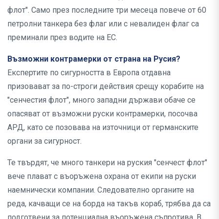
флот". Само през последните три месеца повече от 60
петролни танкера без флаг или с невалиден флаг са
преминали през водите на ЕС.
Възможни контрамерки от страна на Русия?
Експертите по сигурността в Европа отдавна
призовават за по-строги действия срещу корабите на
"сенчестия флот", много западни държави обаче се
опасяват от възможни руски контрамерки, посочва
АРД, като се позовава на източници от германските
органи за сигурност.
Те твърдят, че много танкери на руския "сенчест флот"
вече плават с въоръжена охрана от екипи на руски
наемнически компании. Следователно органите на
реда, качващи се на борда на такъв кораб, трябва да са
подготвени за потенциална въоръжена съпротива. В