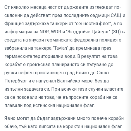
От няколко месеца част от държавите изглеждат по-
склонни да действат: през последните седмици САЩ и
Франция задържаха танкери от "сенчестия флот", а по
информация на NDR, WDR и "Зюддойче Цайтунг" (ЗЦ) в
средата на януари германската федерална полиция е
забранила на танкера "Tavian" да преминава през
германските териториални води. В резултат на това
корабът е прекъснал планираното си пътуване до
руски нефтен пристанищен град близо до Санкт
Петербург и е напуснал Балтийско море, без да
изпълни задачата си. При всички тези случаи властите
са се позовали на това, че въпросните кораби не са
плавали под истинския национален флаг.
Явно могат да бъдат задържани много повече кораби
обаче, тъй като липсата на коректен национален флаг