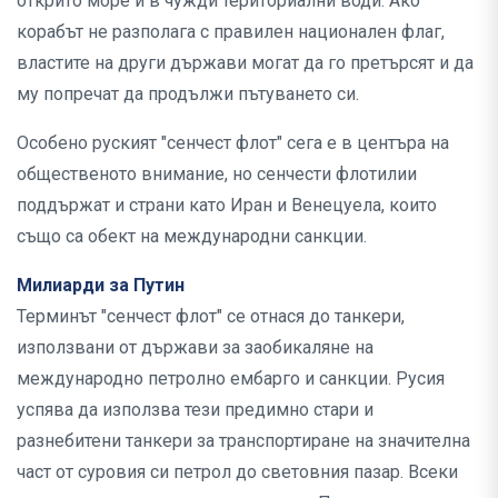
открито море и в чужди териториални води. Ако
корабът не разполага с правилен национален флаг,
властите на други държави могат да го претърсят и да
му попречат да продължи пътуването си.
Особено руският "сенчест флот" сега е в центъра на
общественото внимание, но сенчести флотилии
поддържат и страни като Иран и Венецуела, които
също са обект на международни санкции.
Милиарди за Путин
Терминът "сенчест флот" се отнася до танкери,
използвани от държави за заобикаляне на
международно петролно ембарго и санкции. Русия
успява да използва тези предимно стари и
разнебитени танкери за транспортиране на значителна
част от суровия си петрол до световния пазар. Всеки