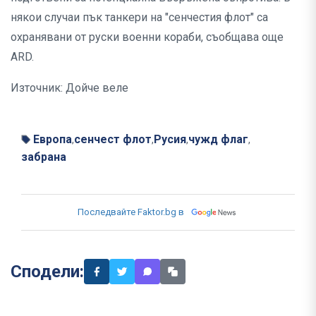
някои случаи пък танкери на "сенчестия флот" са
охранявани от руски военни кораби, съобщава още
ARD.
Източник: Дойче веле
Европа
сенчест флот
Русия
чужд флаг
,
,
,
,
забрана
Последвайте Faktor.bg в
Сподели: