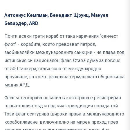
Антониус Кемпман, Бенедикт Щрунц, Мануел
Бевардер, ARD
Почти всеки трети кораб от така наречения "сенчест
флот" - корабите, които превозват петрол,
заобикаляйки международните санкции - не плава под
истинския си национален флаг. Става дума за повече
от 500 танкера, става ясно от международно
проучване, за което разказва германската обществена
медия АРД.
Флагът на кораба показва в коя страна е регистриран
плавателният съд и под чия юрисдикция попада той.
Този флаг осигурява широки права в международното
корабоплаване, включително на мирен преход през