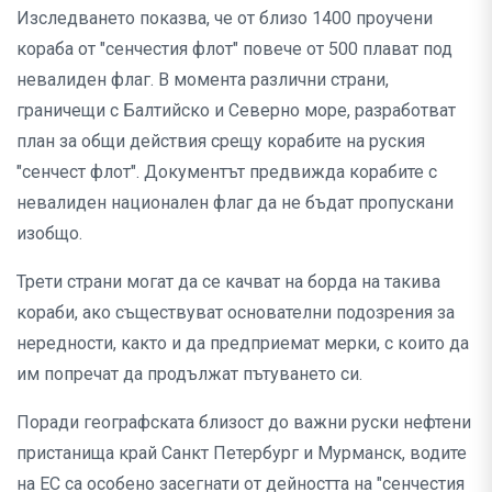
Изследването показва, че от близо 1400 проучени
кораба от "сенчестия флот" повече от 500 плават под
невалиден флаг. В момента различни страни,
граничещи с Балтийско и Северно море, разработват
план за общи действия срещу корабите на руския
"сенчест флот". Документът предвижда корабите с
невалиден национален флаг да не бъдат пропускани
изобщо.
Трети страни могат да се качват на борда на такива
кораби, ако съществуват основателни подозрения за
нередности, както и да предприемат мерки, с които да
им попречат да продължат пътуването си.
Поради географската близост до важни руски нефтени
пристанища край Санкт Петербург и Мурманск, водите
на ЕС са особено засегнати от дейността на "сенчестия