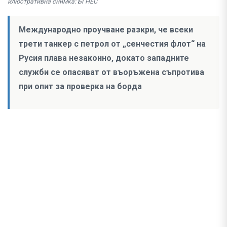
илюстративна снимка: БГНЕС
Международно проучване разкри, че всеки
трети танкер с петрол от „сенчестия флот“ на
Русия плава незаконно, докато западните
служби се опасяват от въоръжена съпротива
при опит за проверка на борда