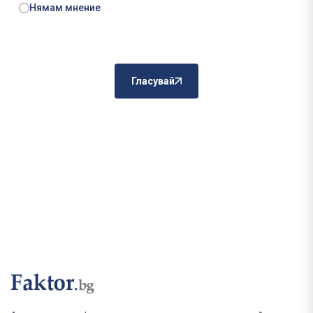
Нямам мнение
Гласувай