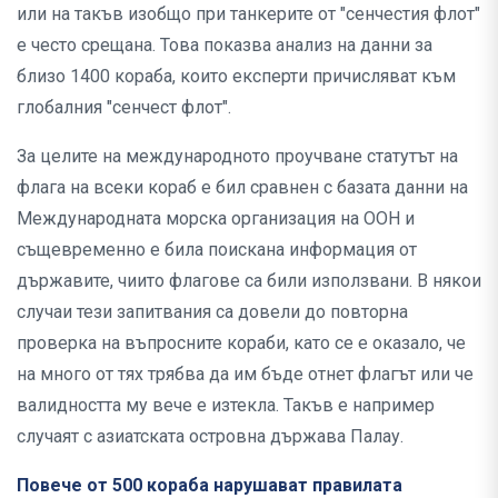
или на такъв изобщо при танкерите от "сенчестия флот"
е често срещана. Това показва анализ на данни за
близо 1400 кораба, които експерти причисляват към
глобалния "сенчест флот".
За целите на международното проучване статутът на
флага на всеки кораб е бил сравнен с базата данни на
Международната морска организация на ООН и
същевременно е била поискана информация от
държавите, чиито флагове са били използвани. В някои
случаи тези запитвания са довели до повторна
проверка на въпросните кораби, като се е оказало, че
на много от тях трябва да им бъде отнет флагът или че
валидността му вече е изтекла. Такъв е например
случаят с азиатската островна държава Палау.
Повече от 500 кораба нарушават правилата