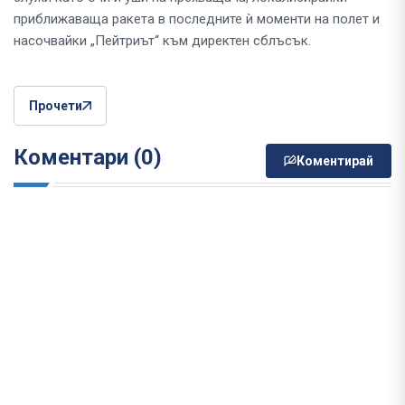
приближаваща ракета в последните ѝ моменти на полет и
насочвайки „Пейтриът“ към директен сблъсък.
Прочети
Коментари (0)
Коментирай