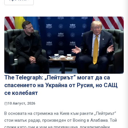
The Telegraph: „Пейтриът“ могат да са
спасението на Украйна от Русия, но САЩ
се колебаят
10 Август, 2026
В основата на стремежа на Киев към ракети „Пейтриът“
стои малък радар, произведен от Boeing в Алабама. Той
служи като очи и уши на прехващача, локализирайки