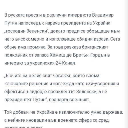
В руската преса и в различни интервюта Владимир
Путин напоследък нарича президента на Украйна
„господин Зеленски“, докато преди се обръщаше към
него високомерно и използваше обидни изрази. Сега
обаче има промяна. За това разказа британският
полковник от запаса Хемиш де Бретън-Гордън в
интервю за украинския 24 Канал.
„В очите на целия свят човекът, който взема
ключовите решения и изглежда като най-уверения и
ефективен лидер, е президентът Зеленски, а не
президентът Путин“, подчерта военният.
Той добави, че Украйна е изключително умна държава,
а нейните иновации във военната сфера са сред