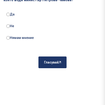
която води министър Петрова-Чамова?
Да
Не
Нямам мнение
Гласувай