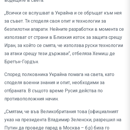
водещите в света.
„Всички се вслушват в Украйна и се обръщат към нея
за съвет. Тя споделя своя опит и технологии за
безпилотни апарати. Нейните разработки в момента се
използват от страни в Близкия изток за защита срещу
Иран, за който се смята, че използва руски технологии
за атаки срещу тези държави“, отбеляза Хемиш де
Бретън-Гордън.
Според полковника Украйна помага на света, като
споделя военни знания и опит, необходими за
отбраната. В същото време Русия действа по
противоположния начин.
„Смятам, че във Великобритания това (официалният
указ на президента Владимир Зеленски, разрешил на
Путин да проведе парад в Москва – б.р) биха го