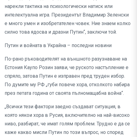
нарекли тактика на психологически натиск или
интелектуална игра. Президентът Владимир Зеленски
е много умен и изобретателен човек. Ние знаем колко
силно това ядосва и дразни Путин“, заключи той.
Путин и войната в Украйна – последни новини
По-рано ръководителят на външното разузнаване на
Естония Каупо Розин заяви, че руското настъпление е
спряло, затова Путин е изправен пред труден избор.
По думите му РФ „губи повече хора, отколкото набира
през петата година от своята пълномащабна война“.
„Всички тези фактори заедно създават ситуация, в
която някои хора в Русия, включително на най-високо
ниво, разбират, че имат голям проблем. Трудно е да се
каже какво мисли Путин по този въпрос, но според