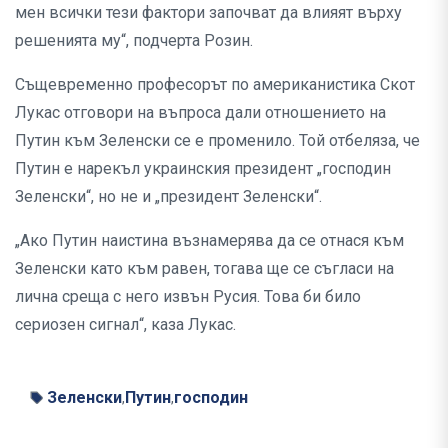
мен всички тези фактори започват да влияят върху
решенията му“, подчерта Розин.
Същевременно професорът по американистика Скот
Лукас отговори на въпроса дали отношението на
Путин към Зеленски се е променило. Той отбеляза, че
Путин е нарекъл украинския президент „господин
Зеленски“, но не и „президент Зеленски“.
„Ако Путин наистина възнамерява да се отнася към
Зеленски като към равен, тогава ще се съгласи на
лична среща с него извън Русия. Това би било
сериозен сигнал“, каза Лукас.
Зеленски
Путин
господин
,
,