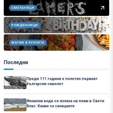
СМОТАНЯЦИ
РОЖДЕННИЦИ
МАГИИ В КУХНЯТА
Последни
Преди 111 години е полетял първият
български самолет
Фекални води се изляха на плаж в Свети
Влас: Какви са санкциите