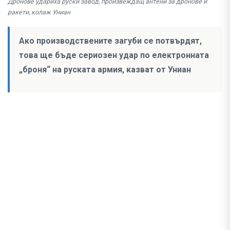
Дронове удариха руски завод, произвеждащ антени за дронове и
ракети, колаж Униан
Ако производствените загуби се потвърдят,
това ще бъде сериозен удар по електронната
„броня“ на руската армия, казват от Униан