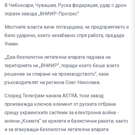
В Чебоксари, Чувашия, Руска федерация, удар с дрон
порази завода „ВНИИР-Прогрес“
Местните власти вече потвърдиха, че предприятието е
било ударено, което незабавно спря работа, предаде
Униан.
„Два безпилотни летателни апарата паднаха на
територията на „ВНИИР“, поради което беше взето
решение за спиране на производството“, каза
ръководителят на региона Олег Николаев.
Според Телеграм-канала ASTRA, този завод
произвежда ключов елемент от руската отбрана
срещу украинските системи за електронна война -
антени „Комета“ за крилати и балистични ракети, както
и за атакуващи безпилотни летателни апарати.