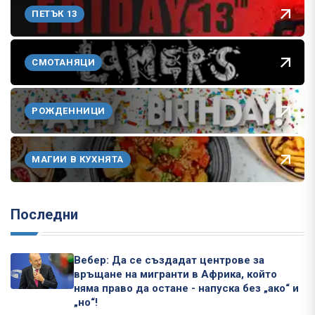
ПЕТЪК 13
СМОТАНЯЦИ
РОЖДЕННИЦИ
МАГИИ В КУХНЯТА
Последни
Вебер: Да се създадат центрове за
връщане на мигранти в Африка, който
няма право да остане - напуска без „ако“ и
„но“!