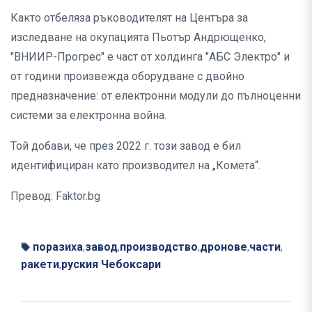
Както отбеляза ръководителят на Центъра за
изследване на окупацията Пьотър Андрющенко,
"ВНИИР-Прогрес" е част от холдинга "АБС Электро" и
от години произвежда оборудване с двойно
предназначение: от електронни модули до пълноценни
системи за електронна война.
Той добави, че през 2022 г. този завод е бил
идентифициран като производител на „Комета“.
Превод: Faktor.bg
поразиха
завод
производство
дронове
части
,
,
,
,
,
ракети
руския Чебоксари
,