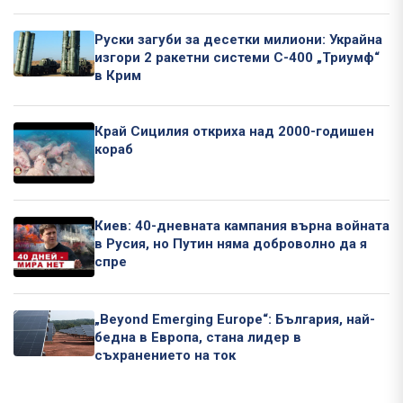
Руски загуби за десетки милиони: Украйна
изгори 2 ракетни системи С-400 „Триумф“
в Крим
Край Сицилия откриха над 2000-годишен
кораб
Киев: 40-дневната кампания върна войната
в Русия, но Путин няма доброволно да я
спре
„Beyond Emerging Europe“: България, най-
бедна в Европа, стана лидер в
съхранението на ток