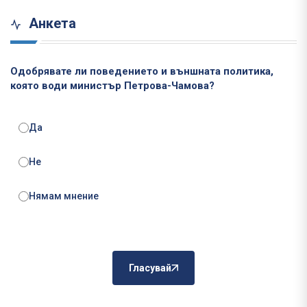
Анкета
Одобрявате ли поведението и външната политика,
която води министър Петрова-Чамова?
Да
Не
Нямам мнение
Гласувай