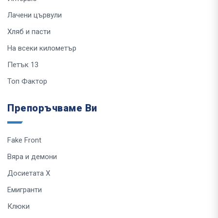
Лачени цървули
Хляб и пасти
На всеки километър
Петък 13
Топ Фактор
Препоръчваме Ви
Fake Front
Вяра и демони
Досиетата Х
Емигранти
Клюки