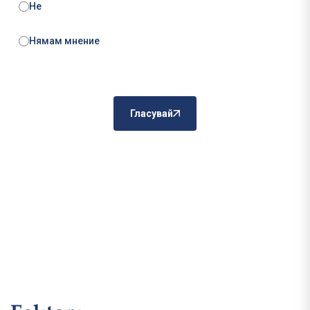
Не
Нямам мнение
Гласувай