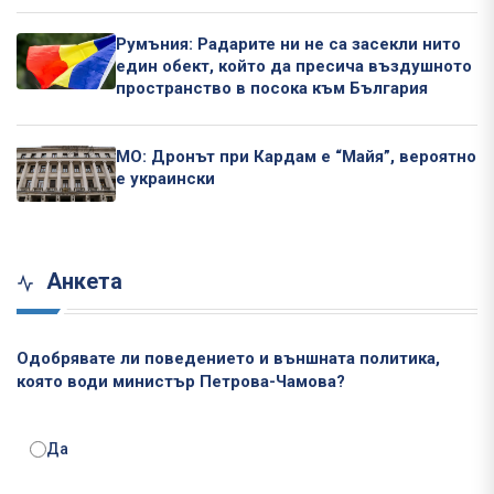
Румъния: Радарите ни не са засекли нито
един обект, който да пресича въздушното
пространство в посока към България
МО: Дронът при Кардам е “Майя”, вероятно
е украински
Анкета
Одобрявате ли поведението и външната политика,
която води министър Петрова-Чамова?
Да