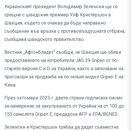
Украинският президент Володимир Зеленски ще се
срещне с шведския премиер Улф Кристершон в
Швеция, където се очаква да бъде направено
съобщение във връзка с противовъздушната отбрана,
съобщава шведското правителство.
Вестник „Афтонбладет“ съобщи, че Швеция ще обяви
предоставянето на изтребители JAS 39 Gripen от по-
старите версии C и D на Украйна, както и започване на
преговори за продажба на по-новия модел Gripen E на
Киев.
През октомври 2025 г. двете страни подписаха писмо
за намерение за закупуването от Украйна на от 100 до
150 самолета Gripen E, предадоха AFP и EPA/BGNES.
Зеленски и Кристершон трябва да дадат съвместна