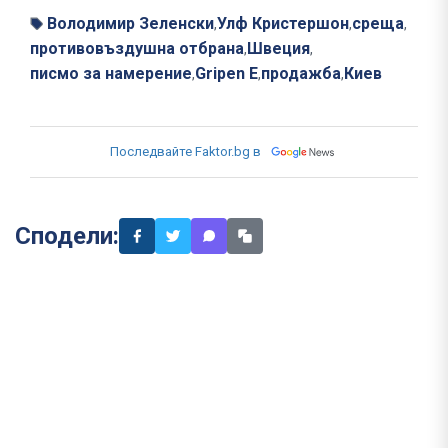
Володимир Зеленски
Улф Кристершон
среща
,
,
,
противовъздушна отбрана
Швеция
,
,
писмо за намерение
Gripen E
продажба
Киев
,
,
,
Последвайте Faktor.bg в
Сподели: