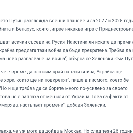
ето Путин разглежда военни планове и за 2027 и 2028 годи
ата и Беларус, която „играе някаква игра с Приднестровие
шват всички съседи на Русия. Наистина ли искате да преми
Украйна предлага тази война да бъде прекратена. Трябва да 
има ново разпалване на война“, обърна се Зеленски към Пут
, че е време да сложим край на тази война, Украйна ще
 хора, които ще ни подкрепят", пише в писмото, което бе
"Но и ще трябва да се борите много по-усилено за своето
това не е заплаха от мен или от Украйна. Това са факти от
 уморява, настъпват промени", добавя Зеленски.
ваха, че уж мога да дойда в Москва. Но след тези 26 годин