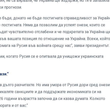
н, не са вярвали, че Украйна ще издържи, но тя е запазила
ки прогнози.
е бъде, докато не бъде постигната справедливост за Украй
постигната. Няма да позволим да успеят онези, които се
ъдат чувствително отслабени и че подкрепата за Украйна щ
ъв вашата позиция по отношение на Украйна. Всеки, койт
омага на Русия във войната срещу нас“, заяви президентът.
ми, когато Русия се е опитвала да унищожи украинската
ази.“
ва дълго разчитахте. Но има умора от Русия дори сред онези
бикаляте санкциите и да поддържате икономиката си на
26 години възрастта започна да си казва думата. Колкото
рата и от вас.“