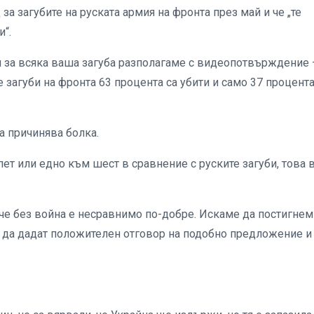
за загубите на руската армия на фронта през май и че „те
и“.
 за всяка ваша загуба разполагаме с видеопотвърждение 
е загуби на фронта 63 процента са убити и само 37 процента
а причинява болка.
ет или едно към шест в сравнение с руските загуби, това 
 че без война е несравнимо по-добре. Искаме да постигнем
и да дадат положителен отговор на подобно предложение и