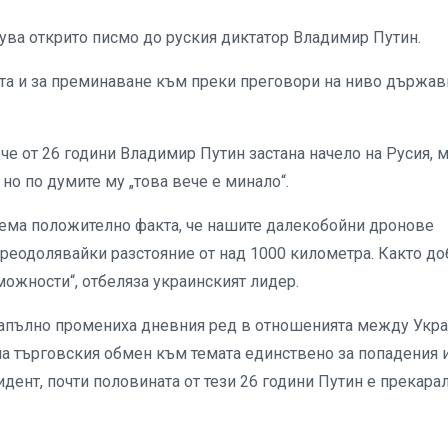
ва открито писмо до руския диктатор Владимир Путин.
ата и за преминаване към преки преговори на ниво държав
е от 26 години Владимир Путин застана начело на Русия, 
 но по думите му „това вече е минало“.
иема положително факта, че нашите далекобойни дронове
преодолявайки разстояние от над 1000 километра. Както до
можности“, отбеляза украинският лидер.
 „напълно промениха дневния ред в отношенията между Укр
 на търговския обмен към темата единствено за попадения 
идент, почти половината от тези 26 години Путин е прекара