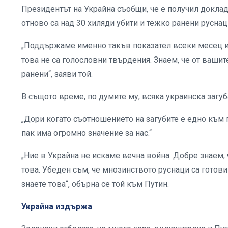
Президентът на Украйна съобщи, че е получил доклад 
отново са над 30 хиляди убити и тежко ранени руснац
„Поддържаме именно такъв показател всеки месец и
това не са голословни твърдения. Знаем, че от вашит
ранени“, заяви той.
В същото време, по думите му, всяка украинска загуб
„Дори когато съотношението на загубите е едно към п
пак има огромно значение за нас.“
„Ние в Украйна не искаме вечна война. Добре знаем,
това. Убеден съм, че мнозинството руснаци са готов
знаете това“, обърна се той към Путин.
Украйна издържа