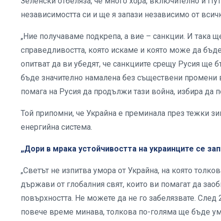
Зеленски отбеляза, че много хора, включително и Пути
независимостта си и ще я запази независимо от всич
„Ние получаваме подкрепа, а вие – санкции. И така щ
справедливостта, която искаме и която може да бъде 
опитват да ви убедят, че санкциите срещу Русия ще б
бъде значително намалена без съществени промени в
помага на Русия да продължи тази война, избира да п
Той припомни, че Украйна е преминала през тежки зи
енергийна система.
„Дори в мрака устойчивостта на украинците се зап
„Светът не изпитва умора от Украйна, на която толко
държави от глобалния свят, които ви помагат да зао
повърхността. Не можете да не го забелязвате. След 
повече време минава, толкова по-голяма ще бъде умо