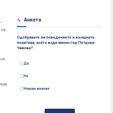
Анкета
–
 са
Одобрявате ли поведението и външната
политика, която води министър Петрова-
Чамова?
все
Да
Не
 вие
Нямам мнение