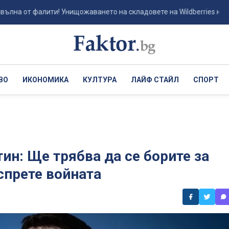
от фалити! Унищожаването на складовете на Wildberries нан...
ВО
ИКОНОМИКА
КУЛТУРА
ЛАЙФ СТАЙЛ
СПОРТ
ин: Ще трябва да се борите за
спрете войната