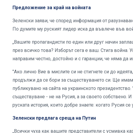
Предложение за край на войната
Зеленски заяви, че според информация от разузнаван
По думите му руският лидер иска да въвлече във войн
„Вашите пропагандисти по един или друг начин запла
през всичко това? Изборът сега е ваш. Стига война. 
направим честно, достойно и с гаранции, че няма да 
"Ако лично Вие в мислите си не стигнете си до идеята
продължи да се бори за съществуването си. Ще имаме
публикувано на сайта на украинското президентство. 
съществуване - не на Русия, а за своето собствено. И 
руската история, които добре знаете: когато Русия се
Зеленски предлага среща на Путин
„Всички чуха как вашите представители с усмивка каз