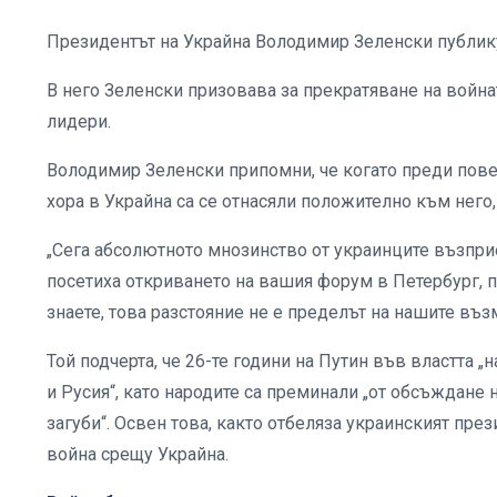
Президентът на Украйна Володимир Зеленски публику
В него Зеленски призовава за прекратяване на войн
лидери.
Володимир Зеленски припомни, че когато преди повеч
хора в Украйна са се отнасяли положително към него,
„Сега абсолютното мнозинство от украинците възпр
посетиха откриването на вашия форум в Петербург, 
знаете, това разстояние не е пределът на нашите въз
Той подчерта, че 26-те години на Путин във властта
и Русия“, като народите са преминали „от обсъждане
загуби“. Освен това, както отбеляза украинският през
война срещу Украйна.