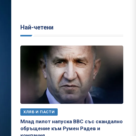
Най-четени
ХЛЯБ И ПАСТИ
Млад пилот напуска ВВС със скандално
обръщение към Румен Радев и
компания