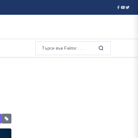
Оставиха в ареста петимата тийнейджъри, изтезавали и пребили 