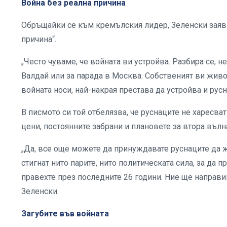
Война без реална причина
Обръщайки се към кремълския лидер, Зеленски заяви,
причина“.
„Често чуваме, че войната ви устройва. Разбира се, н
Валдай или за парада в Москва. Собственият ви живот
войната носи, най-накрая престава да устройва и русн
В писмото си той отбелязва, че руснаците не харесва
цени, постоянните забрани и плановете за втора вълн
„Да, все още можете да принуждавате руснаците да ж
стигнат нито парите, нито политическата сила, за да 
правехте през последните 26 години. Ние ще направи
Зеленски.
Загубите във войната