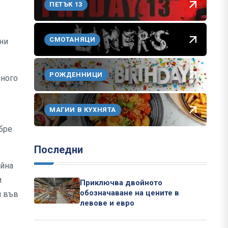
ПЕТЪК 13
СМОТАНЯЦИ
ни
РОЖДЕННИЦИ
много
МАГИИ В КУХНЯТА
бре
Последни
айна
и
Приключва двойното
обозначаване на цените в
л във
левове и евро