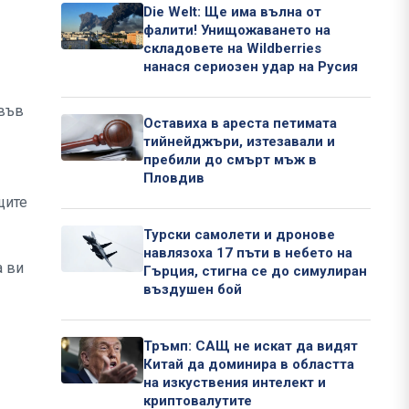
Die Welt: Ще има вълна от
фалити! Унищожаването на
складовете на Wildberries
нанася сериозен удар на Русия
 във
Оставиха в ареста петимата
тийнейджъри, изтезавали и
пребили до смърт мъж в
Пловдив
щите
Турски самолети и дронове
навлязоха 17 пъти в небето на
а ви
Гърция, стигна се до симулиран
въздушен бой
Тръмп: САЩ не искат да видят
Китай да доминира в областта
на изкуствения интелект и
криптовалутите