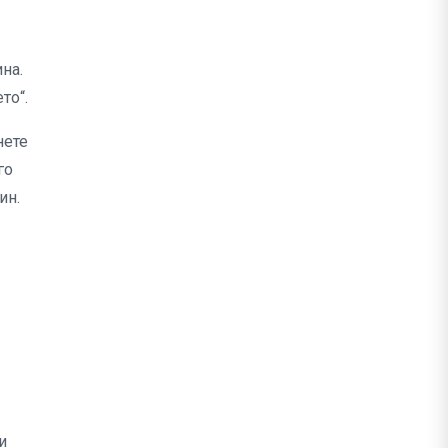
на.
то“.
нете
го
ин.
и