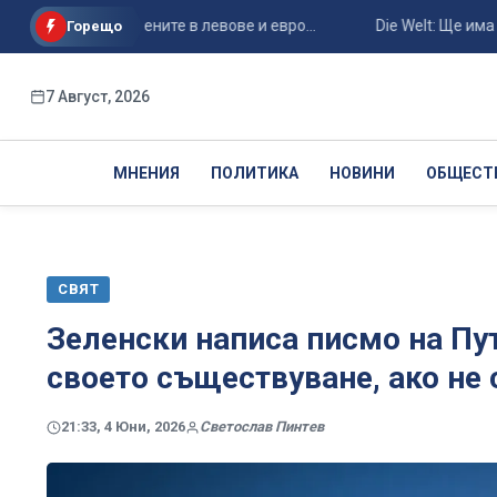
ване на цените в левове и евро...
Die Welt: Ще има вълна 
Горещо
7 Август, 2026
МНЕНИЯ
ПОЛИТИКА
НОВИНИ
ОБЩЕСТ
СВЯТ
Зеленски написа писмо на Пут
своето съществуване, ако не 
21:33, 4 Юни, 2026
Светослав Пинтев