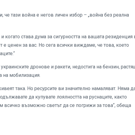
 че тази война е негов личен избор – „война без реална
е и когато става дума за сигурността на вашата резиденция
 е ценен за вас. Но сега всички виждаме, че това, което
аците.“
т украинските дронове и ракети, недостига на бензин, растя
а на мобилизация.
ивеят така. Но ресурсите ви значително намаляват. Няма д
продължавате да купувате лоялността на руснаците, както
м всичко възможно светът да се погрижи за това“, обеща