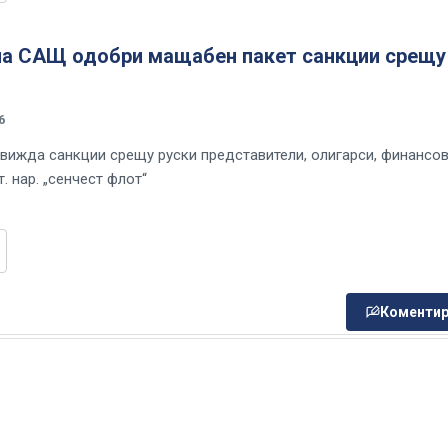
на САЩ одобри мащабен пакет санкции срещу
6
вижда санкции срещу руски представители, олигарси, финансо
т. нар. „сенчест флот“
Коментир