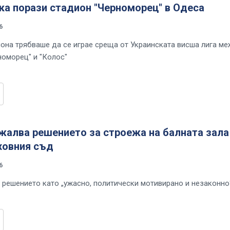
ка порази стадион "Черноморец" в Одеса
6
иона трябваше да се играе среща от Украинската висша лига м
номорец" и "Колос"
жалва решението за строежа на балната зала
ховния съд
6
 решението като „ужасно, политически мотивирано и незаконно