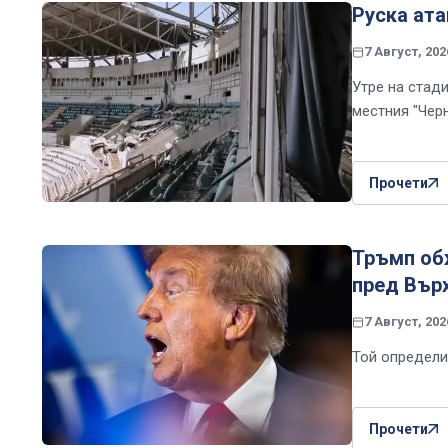
Руска ата
7 Август, 202
Утре на стад
местния "Чер
Прочети
Тръмп об
пред Вър
7 Август, 202
Той определи
Прочети