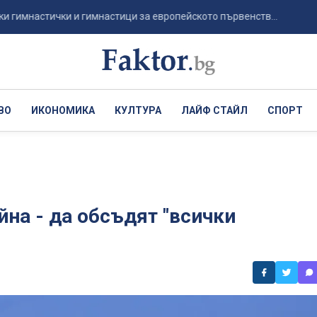
мнастички и гимнастици за европейското първенств...
Психи
ВО
ИКОНОМИКА
КУЛТУРА
ЛАЙФ СТАЙЛ
СПОРТ
на - да обсъдят "всички