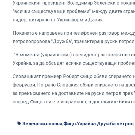
Украинският президент Володимир Зеленски е покан
"всички съществуващи проблеми" между двете страни
лидер, цитирано от Укринформ и Дарик.
Поканата е направена при телефонен разговор между 
петролопровода "Дружба", транзитиращ руски петрол 
"В момента (украинският) президент разговаря със 
Украйна, за да обсъдят всички съществуващи проблем
Словашкият премиер Роберт Фицо обяви спирането на
февруари. По-рано Словакия обяви спирането на дост
за прекъсването на доставките на руски петрол през
според Фицо той е в изправност, а доставките били 
Зеленски
покана
Фицо
Украйна
Дружба
петрол
,
,
,
,
,
,