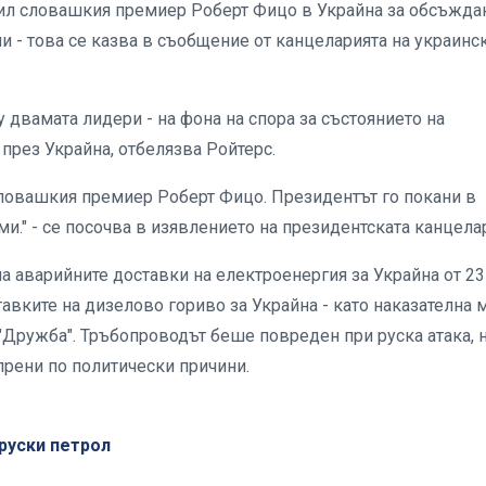
ил словашкия премиер Роберт Фицо в Украйна за обсъжда
 - това се казва в съобщение от канцеларията на украинс
двамата лидери - на фона на спора за състоянието на
през Украйна, отбелязва Ройтерс.
словашкия премиер Роберт Фицо. Президентът го покани в
и." - се посочва в изявлението на президентската канцела
 аварийните доставки на електроенергия за Украйна от 23
авките на дизелово гориво за Украйна - като наказателна 
 "Дружба". Тръбопроводът беше повреден при руска атака, 
спрени по политически причини.
руски петрол