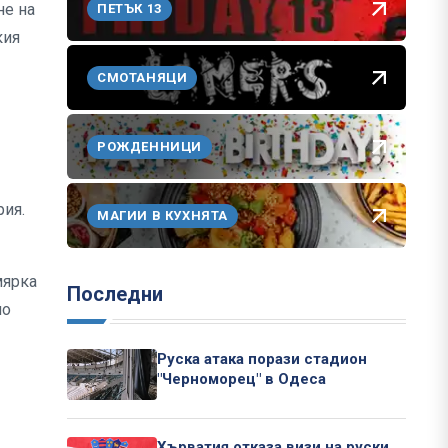
не на
ПЕТЪК 13
кия
СМОТАНЯЦИ
РОЖДЕННИЦИ
рия.
МАГИИ В КУХНЯТА
мярка
Последни
но
Руска атака порази стадион
"Черноморец" в Одеса
Хърватия отказа визи на руски