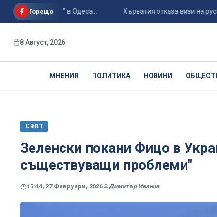
 "Черноморец" в Одеса...
Хърватия отказа визи на руски ги
Горещо
8 Август, 2026
МНЕНИЯ
ПОЛИТИКА
НОВИНИ
ОБЩЕСТ
СВЯТ
Зеленски покани Фицо в Украй
съществуващи проблеми"
15:44, 27 Февруари, 2026
Димитър Иванов