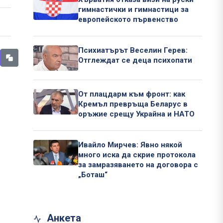
гимнастички и гимнастици за
европейското първенство
Психиатърът Веселин Герев:
Отглеждат се деца психопати
От плацдарм към фронт: как
Кремъл превръща Беларус в
оръжие срещу Украйна и НАТО
Ивайло Мирчев: Явно някой
много иска да скрие протокола
за замразяването на договора с
„Боташ“
Анкета