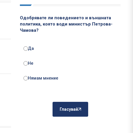
Одобрявате ли поведението и външната
политика, която води министър Петрова-
Чамова?
Да
Не
Нямам мнение
Гласувай