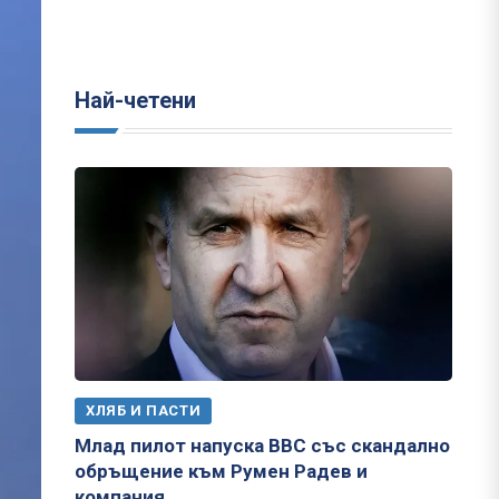
Най-четени
ХЛЯБ И ПАСТИ
Млад пилот напуска ВВС със скандално
обръщение към Румен Радев и
компания