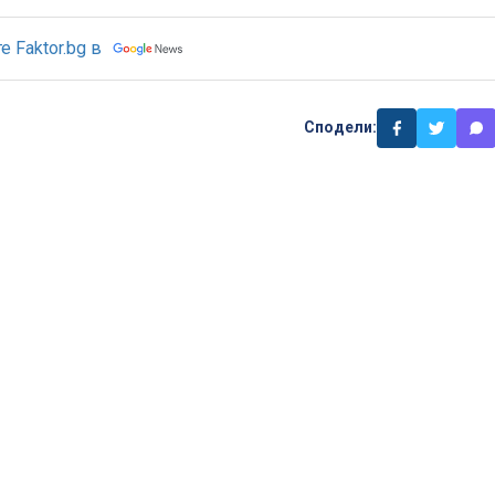
 Faktor.bg в
Сподели: