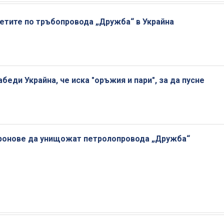
щетите по тръбопровода „Дружба“ в Украйна
еди Украйна, че иска "оръжия и пари", за да пусне
дронове да унищожат петролопровода „Дружба“