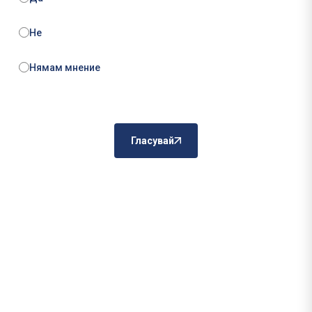
Не
Нямам мнение
Гласувай