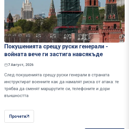
Покушенията срещу руски генерали -
войната вече ги застига навсякъде
7 Август, 2026
След покушенията срещу руски генерали в страната
инструктират военните как да намалят риска от атака: те
трябва да сменят маршрутите си, телефоните и дори
външността
Прочети