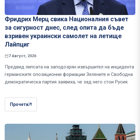
Фридрих Мерц свика Националния съвет
за сигурност днес, след опита да бъде
взривен украински самолет на летище
Лайпциг
7 Август, 2026
Предвид липсата на заподозрян извършител на инцидента
германските опозиционни формации Зелените и Свободна
демократическа партия заявиха, че зад него стои Русия.
Прочети