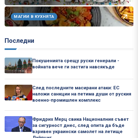
МАГИИ В КУХНЯТА
Последни
Покушенията срещу руски генерали -
войната вече ги застига навсякъде
След последните масирани атаки: ЕС
наложи санкции на петима души от руския
военно-промишлен комплекс
Фридрих Мерц свика Националния съвет
за сигурност днес, след опита да бъде
взривен украински самолет на летище
Лайпциг