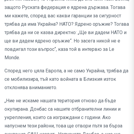
защото Руската федерация е ядрена държава. Тогава
ми кажете, според вас какви гаранции за сигурност
трябва да има Украйна? НАТО? Ядрено оръжие? Тогава
трябва да ни се казва директно: „Ще ви дадем НАТО и
ще ви дадем ядрено оръжие“. Но засега никой не е
повдигал този въпрос“, каза той в интервю за Le
Monde.
Според него цяла Европа, а не само Украйна, трябва да
се мобилизира, тъй като войната в Близкия изток
отклонява вниманието.
„Ние не искаме нашата територия отново да бъде
окупирана. Донбас са нашите отбранителни линии и
укрепления, които са изграждани с години. Ако
напуснем тези райони, това ще отвори пътя за бърза