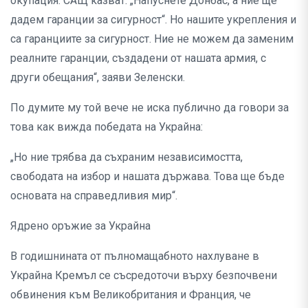
окупация. САЩ казват: „Напуснете Донбас, а ние ще
дадем гаранции за сигурност“. Но нашите укрепления и
са гаранциите за сигурност. Ние не можем да заменим
реалните гаранции, създадени от нашата армия, с
други обещания“, заяви Зеленски.
По думите му той вече не иска публично да говори за
това как вижда победата на Украйна:
„Но ние трябва да съхраним независимостта,
свободата на избор и нашата държава. Това ще бъде
основата на справедливия мир“.
Ядрено оръжие за Украйна
В годишнината от пълномащабното нахлуване в
Украйна Кремъл се съсредоточи върху безпочвени
обвинения към Великобритания и Франция, че