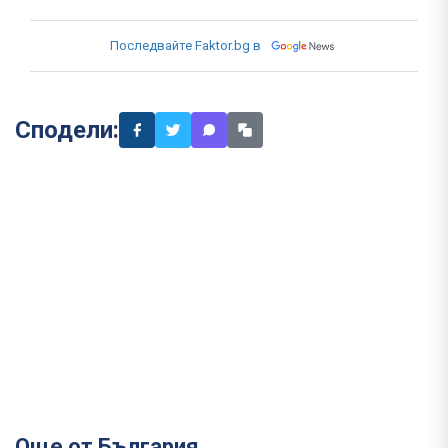
Последвайте Faktor.bg в
Сподели:
Още от България