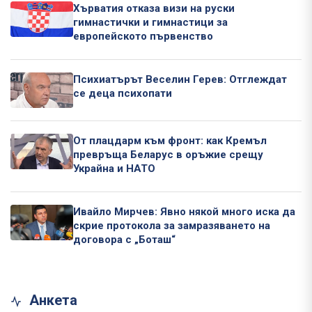
Хърватия отказа визи на руски
гимнастички и гимнастици за
европейското първенство
Психиатърът Веселин Герев: Отглеждат
се деца психопати
От плацдарм към фронт: как Кремъл
превръща Беларус в оръжие срещу
Украйна и НАТО
Ивайло Мирчев: Явно някой много иска да
скрие протокола за замразяването на
договора с „Боташ“
Анкета