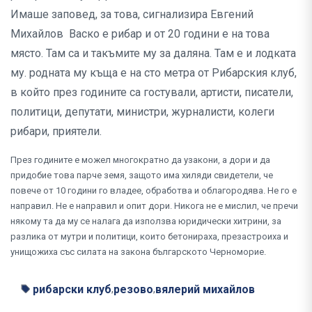
Имаше заповед, за това, сигнализира Евгений
Михайлов Васко е рибар и от 20 години е на това
място. Там са и такъмите му за даляна. Там е и лодката
му. родната му къща е на сто метра от Рибарския клуб,
в който през годините са гостували, артисти, писатели,
политици, депутати, министри, журналисти, колеги
рибари, приятели.
През годините е можел многократно да узакони, а дори и да
придобие това парче земя, защото има хиляди свидетели, че
повече от 10 години го владее, обработва и облагородява. Не го е
направил. Не е направил и опит дори. Никога не е мислил, че пречи
някому та да му се налага да използва юридически хитрини, за
разлика от мутри и политици, които бетонираха, презастроиха и
унищожиха със силата на закона българското Черноморие.
рибарски клуб
резово
вялерий михайлов
,
,