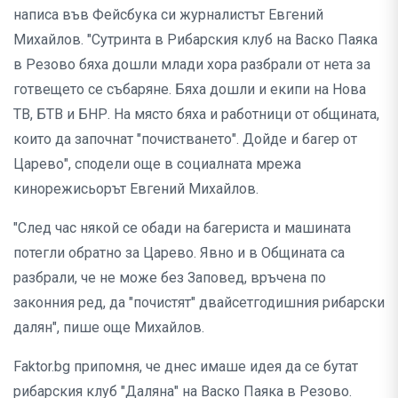
написа във Фейсбука си журналистът Евгений
Михайлов. "Сутринта в Рибарския клуб на Васко Паяка
в Резово бяха дошли млади хора разбрали от нета за
готвещето се събаряне. Бяха дошли и екипи на Нова
ТВ, БТВ и БНР. На място бяха и работници от общината,
които да започнат "почистването". Дойде и багер от
Царево", сподели още в социалната мрежа
кинорежисьорът Евгений Михайлов.
"След час някой се обади на багериста и машината
потегли обратно за Царево. Явно и в Общината са
разбрали, че не може без Заповед, връчена по
законния ред, да "почистят" двайсетгодишния рибарски
далян", пише още Михайлов.
Faktor.bg припомня, че днес имаше идея да се бутат
рибарския клуб "Даляна" на Васко Паяка в Резово.