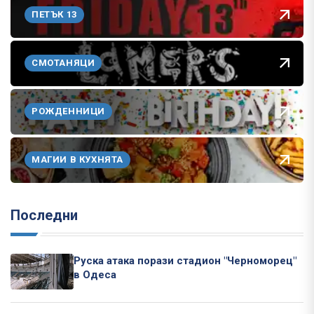
ПЕТЪК 13
СМОТАНЯЦИ
РОЖДЕННИЦИ
МАГИИ В КУХНЯТА
Последни
Руска атака порази стадион "Черноморец"
в Одеса