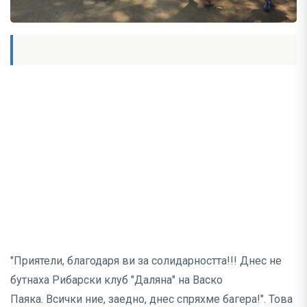
"Приятели, благодаря ви за солидарността!!! Днес не
бутнаха Рибарски клуб "Даляна" на Васко
Паякa. Всички ние, заедно, днес спряхме багера!". Това