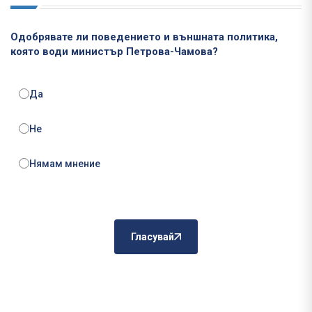
Одобрявате ли поведението и външната политика,
която води министър Петрова-Чамова?
Да
Не
Нямам мнение
Гласувай