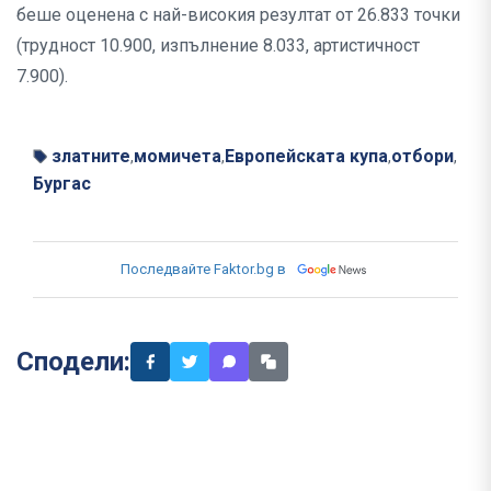
беше оценена с най-високия резултат от 26.833 точки
(трудност 10.900, изпълнение 8.033, артистичност
7.900).
златните
момичета
Европейската купа
отбори
,
,
,
,
Бургас
Последвайте Faktor.bg в
Сподели: