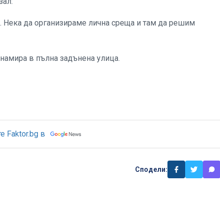
зал:
та. Нека да организираме лична среща и там да решим
 намира в пълна задънена улица.
 Faktor.bg в
Сподели: