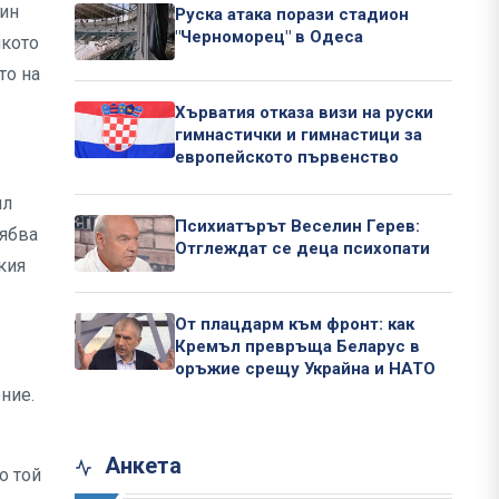
чин
Руска атака порази стадион
"Черноморец" в Одеса
лкото
то на
Хърватия отказа визи на руски
гимнастички и гимнастици за
европейското първенство
ил
Психиатърът Веселин Герев:
рябва
Отглеждат се деца психопати
кия
От плацдарм към фронт: как
Кремъл превръща Беларус в
оръжие срещу Украйна и НАТО
ние.
Анкета
о той