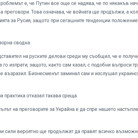
облемът е, че Путин все още се надява, че по някакъв на
ва преговори. Това означава, че войната ще продължи, а ко
ията за Русия, защото при сегашните тенденции положение
зорна сводка.
дставител на руските делови среди му съобщил, че е получ
го изпрати, защото, както сам казал, с подобни въпроси т
не възразил. Бизнесменът заминал сам и изслушал украинс
а практика отказал такава среща.
лът на преговорите за Украйна е да спре нашето настъпле
и сили вероятно ще продължат да правят всичко възможн