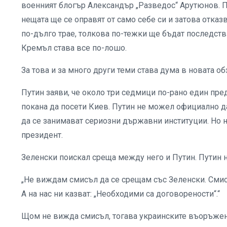
военният блогър Александър „Разведос“ Арутюнов. Пр
нещата ще се оправят от само себе си и затова отказ
по-дълго трае, толкова по-тежки ще бъдат последств
Кремъл става все по-лошо.
За това и за много други теми става дума в новата об
Путин заяви, че около три седмици по-рано един пре
покана да посети Киев. Путин не можел официално да 
да се занимават сериозни държавни институции. Но 
президент.
Зеленски поискал среща между него и Путин. Путин н
„Не виждам смисъл да се срещам със Зеленски. Смисъ
А на нас ни казват: „Необходими са договорености“.“
Щом не вижда смисъл, тогава украинските въоръжен