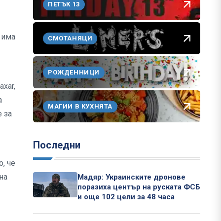
ПЕТЪК 13
 има
СМОТАНЯЦИ
РОЖДЕННИЦИ
xar,
а
МАГИИ В КУХНЯТА
 за
Последни
, че
на
Мадяр: Украинските дронове
поразиха център на руската ФСБ
и още 102 цели за 48 часа