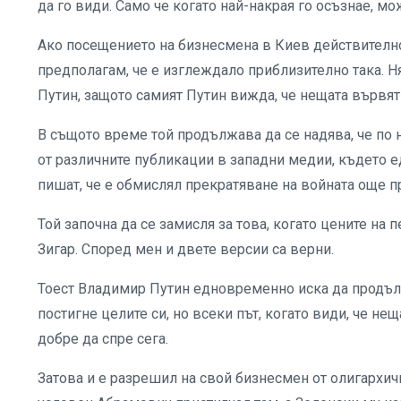
да го види. Само че когато най-накрая го осъзнае, мо
Ако посещението на бизнесмена в Киев действително 
предполагам, че е изглеждало приблизително така. Н
Путин, защото самият Путин вижда, че нещата вървят 
В същото време той продължава да се надява, че по н
от различните публикации в западни медии, където ед
пишат, че е обмислял прекратяване на войната още п
Той започна да се замисля за това, когато цените на
Зигар. Според мен и двете версии са верни.
Тоест Владимир Путин едновременно иска да продълж
постигне целите си, но всеки път, когато види, че нещ
добре да спре сега.
Затова и е разрешил на свой бизнесмен от олигархичн