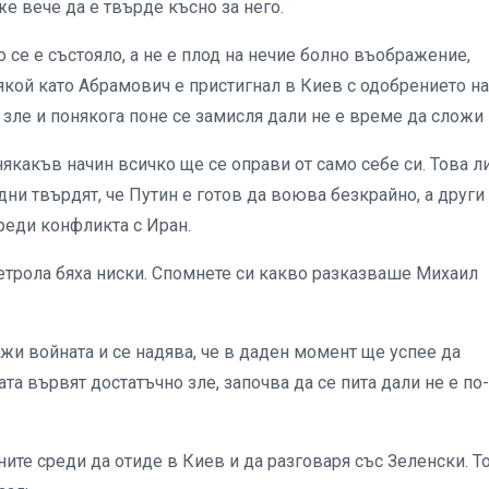
же вече да е твърде късно за него.
се е състояло, а не е плод на нечие болно въображение,
якой като Абрамович е пристигнал в Киев с одобрението на
зле и понякога поне се замисля дали не е време да сложи 
якакъв начин всичко ще се оправи от само себе си. Това л
ни твърдят, че Путин е готов да воюва безкрайно, а други
реди конфликта с Иран.
 петрола бяха ниски. Спомнете си какво разказваше Михаил
и войната и се надява, че в даден момент ще успее да
ата вървят достатъчно зле, започва да се пита дали не е по-
ите среди да отиде в Киев и да разговаря със Зеленски. Т