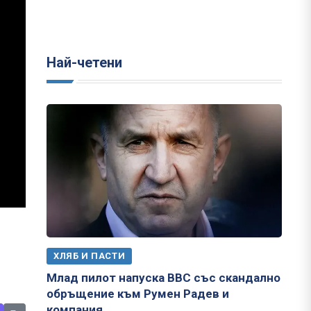
Най-четени
ХЛЯБ И ПАСТИ
Млад пилот напуска ВВС със скандално
обръщение към Румен Радев и
компания