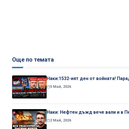
Още по темата
Наки:1532-ият ден от войната! Пар
5 Май, 2026
Наки: Нефтен дъжд вече вали и в П
2 Май, 2026