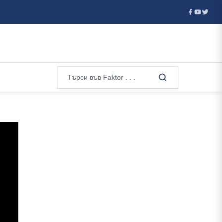
атия отказа визи на руски гимнастички и гимнастици за европейско