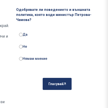
Одобрявате ли поведението и външната
политика, която води министър Петрова-
Чамова?
край.
Да
ичи и
Не
Нямам мнение
Гласувай
ози