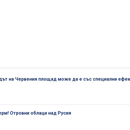
адът на Червения площад може да е със специални ефе
ерм! Отровни облаци над Русия