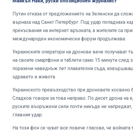
Майкъл Наки, руски опозиционен журналист
Путин отказа от предложението на Зеленски да сложа
върнаха над Санкт Петербург. Под удар попаднаха кад
прекъсвания на интернет връзката, а жителите са при
международен икономически форум продължава.
Украинските оператори на дронове вече получават тър
на своите смартфони и таблети само 15 минути след з
поразени наведнъж пет плавателни съда, извършващи
здравето и живота.
Украинското превъзходство при дроновете косвено б
Сладков говори за това направо. По десет дрона на е
руските въоръжени сили почти никъде не напредват,
главния удар.
На този фон се чуват все повече гласове, че войната 