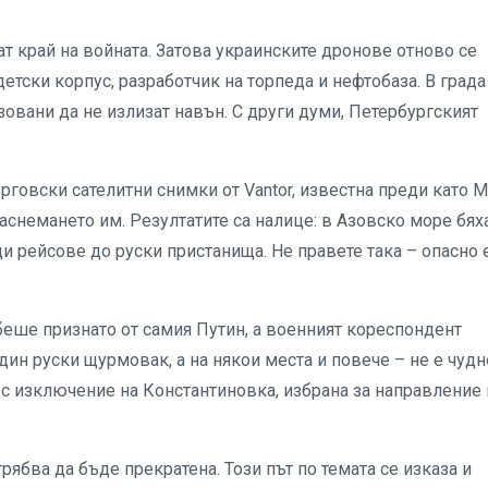
т край на войната. Затова украинските дронове отново се
етски корпус, разработчик на торпеда и нефтобаза. В града
зовани да не излизат навън. С други думи, Петербургският
говски сателитни снимки от Vantor, известна преди като Ma
аснемането им. Резултатите са налице: в Азовско море бях
 рейсове до руски пристанища. Не правете така – опасно е
еше признато от самия Путин, а военният кореспондент
дин руски щурмовак, а на някои места и повече – не е чудно
 с изключение на Константиновка, избрана за направление 
трябва да бъде прекратена. Този път по темата се изказа и