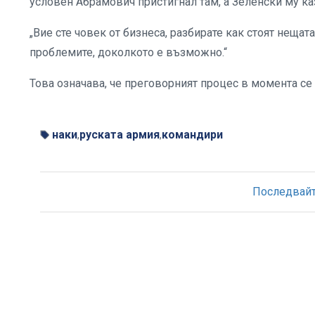
условен Абрамович пристигнал там, а Зеленски му ка
„Вие сте човек от бизнеса, разбирате как стоят неща
проблемите, доколкото е възможно.“
Това означава, че преговорният процес в момента се
наки
руската армия
командири
,
,
Последвайте