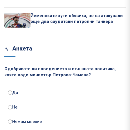
Йеменските хути обявиха, че са атакували
още два саудитски петролни танкера
Анкета
Одобрявате ли поведението и външната политика,
която води министър Петрова-Чамова?
Да
Не
Нямам мнение