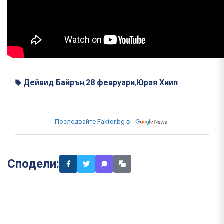
Дейвид Байрън
28 февруари
Юрая Хиип
,
,
Последвайте Faktor.bg в
Сподели: