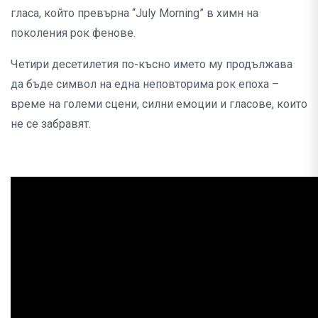
гласа, който превърна “July Morning” в химн на
поколения рок фенове.
Четири десетилетия по-късно името му продължава
да бъде символ на една неповторима рок епоха –
време на големи сцени, силни емоции и гласове, които
не се забравят.