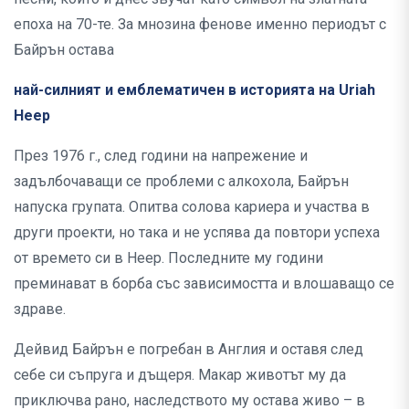
епоха на 70-те. За мнозина фенове именно периодът с
Байрън остава
най-силният и емблематичен в историята на Uriah
Heep
През 1976 г., след години на напрежение и
задълбочаващи се проблеми с алкохола, Байрън
напуска групата. Опитва солова кариера и участва в
други проекти, но така и не успява да повтори успеха
от времето си в Heep. Последните му години
преминават в борба със зависимостта и влошаващо се
здраве.
Дейвид Байрън е погребан в Англия и оставя след
себе си съпруга и дъщеря. Макар животът му да
приключва рано, наследството му остава живо – в