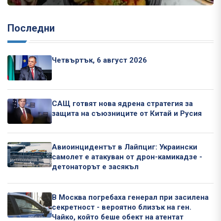
Последни
Четвъртък, 6 август 2026
САЩ готвят нова ядрена стратегия за
защита на съюзниците от Китай и Русия
Авиоинцидентът в Лайпциг: Украински
самолет е атакуван от дрон-камикадзе -
детонаторът е засякъл
В Москва погребаха генерал при засилена
секретност - вероятно близък на ген.
Чайко, който беше обект на атентат