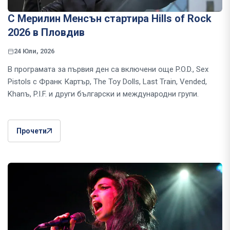
С Мерилин Менсън стартира Hills of Rock
2026 в Пловдив
24 Юли, 2026
В програмата за първия ден са включени още P.O.D., Sex
Pistols с Франк Картър, The Toy Dolls, Last Train, Vended,
Khanъ, P.I.F. и други български и международни групи.
Прочети