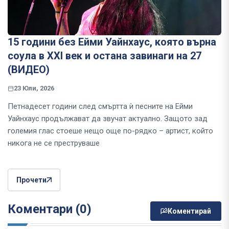
15 години без Ейми Уайнхаус, която върна
соула в XXI век и остана завинаги на 27
(ВИДЕО)
23 Юли, 2026
Петнадесет години след смъртта ѝ песните на Ейми
Уайнхаус продължават да звучат актуално. Защото зад
големия глас стоеше нещо още по-рядко – артист, който
никога не се преструваше
Прочети
Коментари (0)
Коментирай