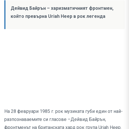
Дейвид Байрън – харизматичният фронтмен,
който превърна Uriah Heep в рок легенда
На 28 февруари 1985 г. рок музиката губи един от най-
разпознаваемите си гласове –Дейвид Байрън,
фронтменът на британската хард рок група Uriah Heep.