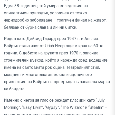
Едва 38-годишен, той умира вследствие на
епилептичен припадък, усложнен от тежко
чернодробно заболяване – трагичен финал на живот,
белязан от бурна слава и лични битки.
Роден като Дейвид Гарард през 1947 г. в Англия,
Байрън става част от Uriah Heep още в края на 60-те
години. С дебюта на групата през 1970 г. започва
стремителен възход, който я нарежда сред водещите
имена на световната рок сцена. Театралният стил,
мощният и многопластов вокал и сценичното
присъствие на Байрън се превръщат в запазена марка
на бандата.
Именно с неговия глас се раждат класики като “July
Morning”, “Easy Livin’”, “Gypsy”, “The Wizard” и “Stealin’” –
песни, които и днес звучат като символ на златната