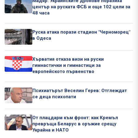
Мадяр: Украинските дронове поразиха
център на руската ФСБ и още 102 цели за
48 часа
Руска атака порази стадион "Черноморец"
в Одеса
Хърватия отказа визи на руски
гимнастички и гимнастици за
европейското първенство
Психиатърът Веселин Герев: Отглеждат
се деца психопати
От плацдарм към фронт: как Кремъл
превръща Беларус в оръжие срещу
Украйна и НАТО