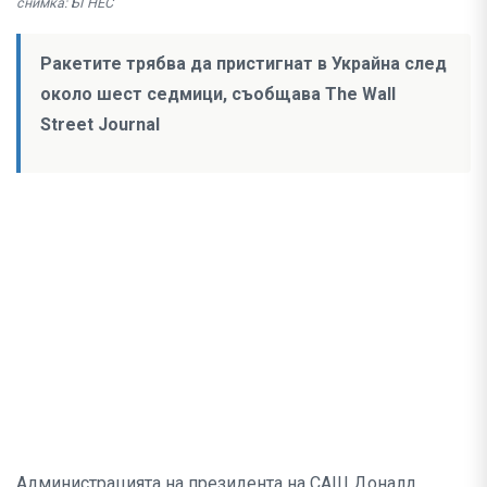
снимка: БГНЕС
Ракетите трябва да пристигнат в Украйна след
около шест седмици, съобщава The Wall
Street Journal
Администрацията на президента на САЩ Доналд