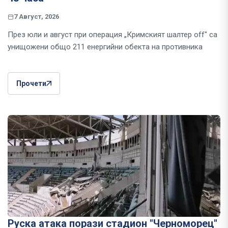
7 Август, 2026
През юли и август при операция „Кримският шалтер off" са
унищожени общо 211 енергийни обекта на противника
Прочети
Руска атака порази стадион "Черноморец"