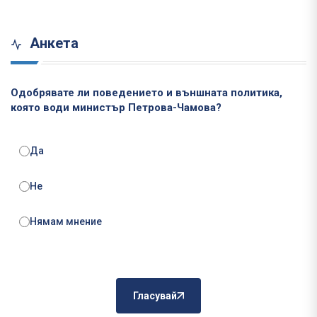
Анкета
Одобрявате ли поведението и външната политика,
която води министър Петрова-Чамова?
Да
Не
Нямам мнение
Гласувай