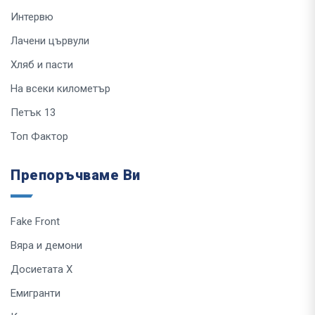
Интервю
Лачени цървули
Хляб и пасти
На всеки километър
Петък 13
Топ Фактор
Препоръчваме Ви
Fake Front
Вяра и демони
Досиетата Х
Емигранти