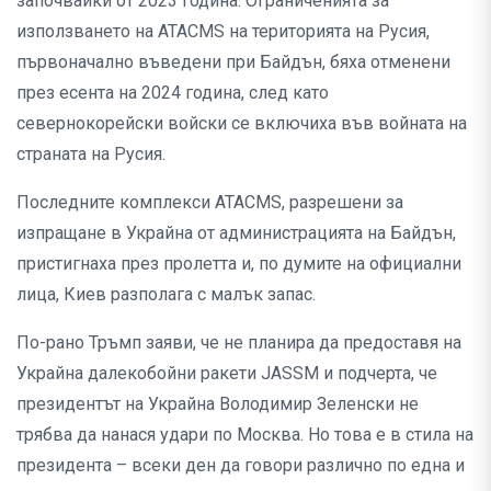
започвайки от 2023 година. Ограниченията за
използването на ATACMS на територията на Русия,
първоначално въведени при Байдън, бяха отменени
през есента на 2024 година, след като
севернокорейски войски се включиха във войната на
страната на Русия.
Последните комплекси ATACMS, разрешени за
изпращане в Украйна от администрацията на Байдън,
пристигнаха през пролетта и, по думите на официални
лица, Киев разполага с малък запас.
По-рано Тръмп заяви, че не планира да предоставя на
Украйна далекобойни ракети JASSM и подчерта, че
президентът на Украйна Володимир Зеленски не
трябва да нанася удари по Москва. Но това е в стила на
президента – всеки ден да говори различно по една и