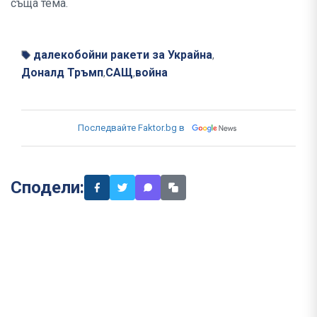
съща тема.
далекобойни ракети за Украйна
,
Доналд Тръмп
САЩ
война
,
,
Последвайте Faktor.bg в
Сподели: