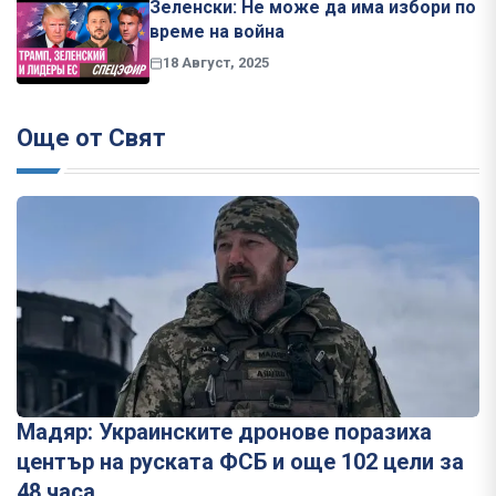
Зеленски: Не може да има избори по
време на война
18 Август, 2025
Още от Свят
Мадяр: Украинските дронове поразиха
център на руската ФСБ и още 102 цели за
48 часа