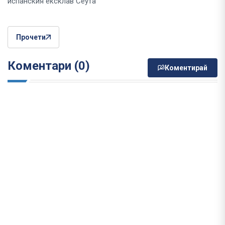
испанския ексклав Сеута
Прочети
Коментари (0)
Коментирай