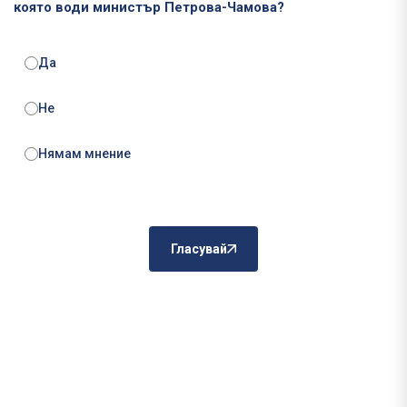
която води министър Петрова-Чамова?
Да
Не
Нямам мнение
Гласувай