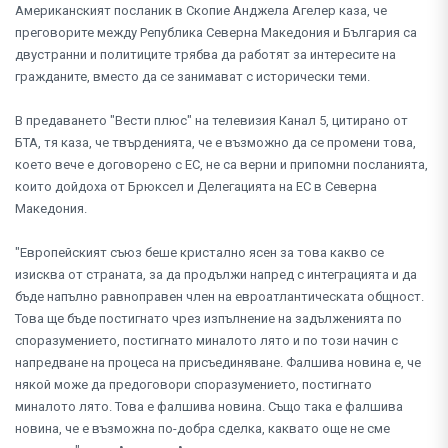
Американският посланик в Скопие Анджела Агелер каза, че
преговорите между Република Северна Македония и България са
двустранни и политиците трябва да работят за интересите на
гражданите, вместо да се занимават с исторически теми.
В предаването "Вести плюс" на телевизия Канал 5, цитирано от
БТА, тя каза, че твърденията, че е възможно да се промени това,
което вече е договорено с ЕС, не са верни и припомни посланията,
които дойдоха от Брюксел и Делегацията на ЕС в Северна
Македония.
"Европейският съюз беше кристално ясен за това какво се
изисква от страната, за да продължи напред с интеграцията и да
бъде напълно равноправен член на евроатлантическата общност.
Това ще бъде постигнато чрез изпълнение на задълженията по
споразумението, постигнато миналото лято и по този начин с
напредване на процеса на присъединяване. Фалшива новина е, че
някой може да предоговори споразумението, постигнато
миналото лято. Това е фалшива новина. Също така е фалшива
новина, че е възможна по-добра сделка, каквато още не сме