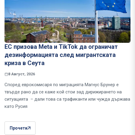
ЕС призова Meta и TikTok да ограничат
дезинформацията след мигрантската
криза в Сеута
8 Август, 2026
Според еврокомисаря по миграцията Магнус Брунер е
твърде рано да се каже кой стои зад дирижирането на
ситуацията – дали това са трафиканти или чужда държава
като Русия
Прочети