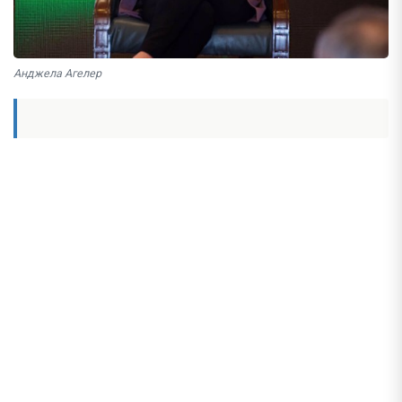
Анджела Агелер