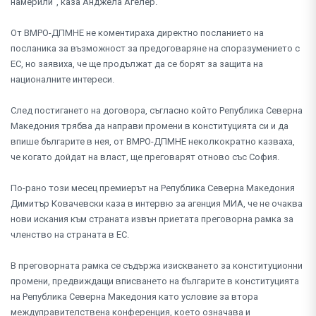
намерили", каза Анджела Агелер.
От ВМРО-ДПМНЕ не коментираха директно посланието на
посланика за възможност за предоговаряне на споразумението с
ЕС, но заявиха, че ще продължат да се борят за защита на
националните интереси.
След постигането на договора, съгласно който Република Северна
Македония трябва да направи промени в конституцията си и да
впише българите в нея, от ВМРО-ДПМНЕ неколкократно казваха,
че когато дойдат на власт, ще преговарят отново със София.
По-рано този месец премиерът на Република Северна Македония
Димитър Ковачевски каза в интервю за агенция МИА, че не очаква
нови искания към страната извън приетата преговорна рамка за
членство на страната в ЕС.
В преговорната рамка се съдържа изискването за конституционни
промени, предвиждащи вписването на българите в конституцията
на Република Северна Македония като условие за втора
междуправителствена конференция, което означава и