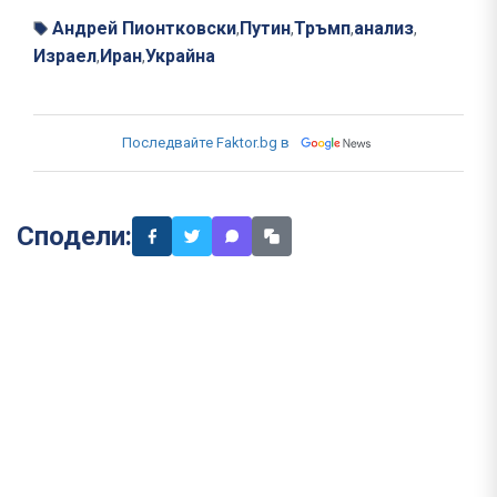
Андрей Пионтковски
Путин
Тръмп
анализ
,
,
,
,
Израел
Иран
Украйна
,
,
Последвайте Faktor.bg в
Сподели: