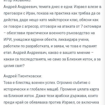
Игор Яковенко:
Андрей Андреевич, темата днес е една: Израел влезе в
преговори с Иран, показа на практика как трябва да се
действа, даде нещо като майсторски клас, обясни как
се говори с агресор, отговори на атаката от 7 октомври
– обезглави практически военното ръководство на
ИРИ, унищожи ядрени обекти, ликвидира учени,
работили по разработката, и заяви, че това е първият
етап. Андрей Андреевич, какво е вашето мнение –
какви са последствията, не само за Близкия изток, а за
целия свят?
Андрей Пионтковски:
Това е блестящ военен успех. Огромно събитие с
исторически и глобален мащаб. Променя цялата карта
на Близкия изток. Даже тези арабски държави, които
преди край се обявяваха против Израел, се включиха