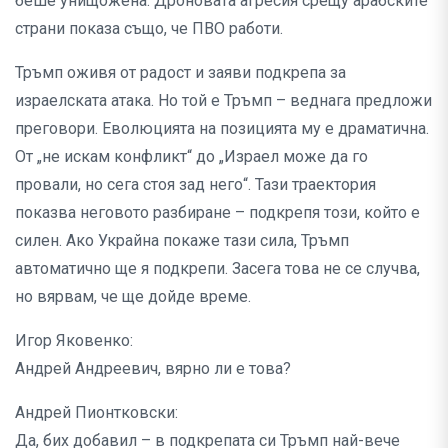
беше унищожена. Дроновата агресия срещу арабските
страни показа също, че ПВО работи.
Тръмп оживя от радост и заяви подкрепа за
израелската атака. Но той е Тръмп – веднага предложи
преговори. Еволюцията на позицията му е драматична.
От „не искам конфликт“ до „Израел може да го
провали, но сега стоя зад него“. Тази траектория
показва неговото разбиране – подкрепя този, който е
силен. Ако Украйна покаже тази сила, Тръмп
автоматично ще я подкрепи. Засега това не се случва,
но вярвам, че ще дойде време.
Игор Яковенко:
Андрей Андреевич, вярно ли е това?
Андрей Пионтковски:
Да, бих добавил – в подкрепата си Тръмп най-вече