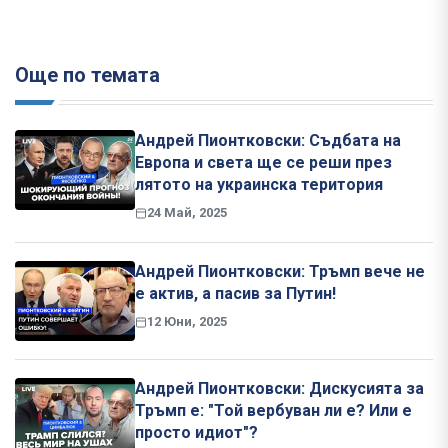
Още по темата
Андрей Пионтковски: Съдбата на
Европа и света ще се реши през
лятото на украинска територия
24 Май, 2025
Андрей Пионтковски: Тръмп вече не
е актив, а пасив за Путин!
12 Юни, 2025
Андрей Пионтковски: Дискусията за
Тръмп е: "Той вербуван ли е? Или е
просто идиот"?