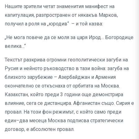
Нашите зрители четат знаменития манифест на
капитулация, разпространен от някакъв Марков,
получил а роля на „юродив“ – и той казва:
„Не мога повече да се моля за царя Ирод… Богородице
велика…“
Текстът разкрива огромни геополитически загуби на
Русия и нейното ръководство в тази война: загуба на
близкото зарубежие – Азербайджан и Армения
окончателно се откъснаха от орбитата на Москва.
Казахстан, който преди 3 години още демонстрира
влияние, сега се дистанцира. Афганистан също. Сирия е
провал. На този фон режимът, с който само преди
един–два месеца Москва подписва стратегически
договор, е абсолютен провал.