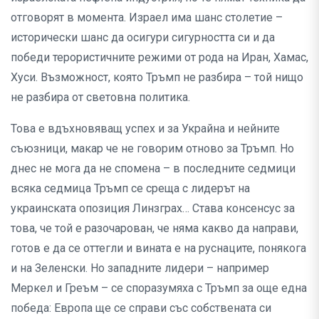
отговорят в момента. Израел има шанс столетие –
исторически шанс да осигури сигурността си и да
победи терористичните режими от рода на Иран, Хамас,
Хуси. Възможност, която Тръмп не разбира – той нищо
не разбира от световна политика.
Това е вдъхновяващ успех и за Украйна и нейните
съюзници, макар че не говорим отново за Тръмп. Но
днес не мога да не спомена – в последните седмици
всяка седмица Тръмп се среща с лидерът на
украинската опозиция Линзграх… Става консенсус за
това, че той е разочарован, че няма какво да направи,
готов е да се оттегли и вината е на руснаците, понякога
и на Зеленски. Но западните лидери – например
Меркел и Греъм – се споразумяха с Тръмп за още една
победа: Европа ще се справи със собствената си