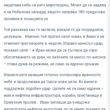
защитава себе си като миротворец. Може да се надява
и на Нобелова награда, защото направи 180-градусова
промяна в позицията си.
Той разказва как го молели, викали го да посредничи,
целували… Именно той пратил своя човек в Аман и не
отменил преговорите в неделя. Израел нанесъл удар,
показал сила – и Иран може да се съгласи да спре
обогатяването на уран, но залозите са много по-високи
– става дума за режима, не само за ядрено оръжие.
Израелската авиация тотално контролира иранското
небе и продължава да търси нови цели. Аз винаги
поддържах подобен удар. Целите не са само ядрени –
има и нефтена инфраструктура, кораби, пристанища в
Ормузкия пролив… Иран заплаши да унищожи
израелската нефтена индустрия, но те нямат техника да