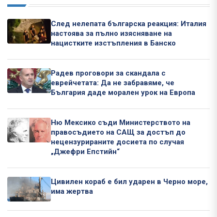
След нелепата българска реакция: Италия
настоява за пълно изясняване на
нацистките изстъпления в Банско
Радев проговори за скандала с
еврейчетата: Да не забравяме, че
България даде морален урок на Европа
Ню Мексико съди Министерството на
правосъдието на САЩ за достъп до
нецензурираните досиета по случая
„Джефри Епстийн“
Цивилен кораб е бил ударен в Черно море,
има жертва