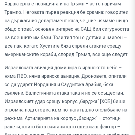
Характерна е позицията и на Тръмп – аз го наричам
Трампо. Неговата първа реакция бе срамна: говорител
на държавния департамент каза, че „ние нямаме нищо
общо с това“, основен интерес на САЩ бил сигурността
на военните им бази. Този тип тон е детски и наивен –
все пак, когато Хуситите бяха спрели атаките срещу
американските кораби, според Тръмп, все още следят…
Израелската авиация доминира в иранското небе –
няма ПВО, няма иранска авиация. Дроновете, опитали
се да ударят Йордания и Саудитска Арабия, бяха
свалени. Балистичната атака така и не се осъществи.
Израелският удар срещу корпус „барджа“ [ХСБ] беше
огромна подготовка към по-нататъшно отслабване на
режима. Артилерията на корпус „басидж“ – стотици
ракети, които бяха считани като сдържащ фактор –