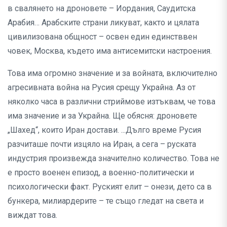
в свалянето на дроновете – Иордания, Саудитска
Арабия… Арабските страни ликуват, както и цялата
цивилизована общност – освен един единстввен
човек, Москва, където има антисемитски настроения.
Това има огромно значение и за войната, включително
агресивната война на Русия срещу Украйна. Аз от
няколко часа в различни стриймове изтъквам, че това
има значение и за Украйна. Ще обясня: дроновете
„Шахед“, които Иран достави. ...Дълго време Русия
разчиташе почти изцяло на Иран, а сега – руската
индустрия произвежда значително количество. Това не
е просто военен епизод, а военно-политически и
психологически факт. Руският елит – онези, дето са в
бункера, милиардерите – те също гледат на света и
виждат това.