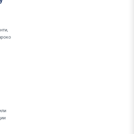
у
л
нти,
ароко
или
ции