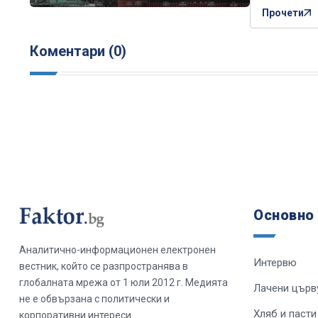
Прочети
Коментари (0)
Основно
Аналитично-информационен електронен
Интервю
вестник, който се разпространява в
глобалната мрежа от 1 юли 2012 г. Медията
Лачени църв
не е обвързана с политически и
Хляб и пасти
корпоративни интереси.