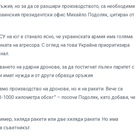
ъжия, но за да се разшири производството, са необходими
раинския президентски офис Михайло Подоляк, цитиран от
У на юг е станало ясно, че украинската армия има голяма
ката на агресора. С оглед на това Украйна приоритизира
нал.
ането на ударни дронове, за да постигнат пълен паритет с
и имат нужда и от други образци оръжия.
амо производство на дронове, но и на ракети. Вече са
1000 километра обсег." – посочи Подоляк, като добави, че
имер, хиляда ракети или две хиляди ракети. Но има
а съветникът.