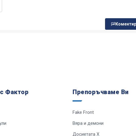
Коментир
 с Фактор
Препоръчваме Ви
Fake Front
ули
Вяра и демони
Досиетата Х