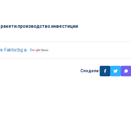
 ракети
производство
инвестиции
,
,
 Faktor.bg в
Сподели: