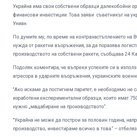
Украйна има свои собствени образци далекобойни ор
финансови инвестиции. Това заяви съветникът на ук
Униан.
По думите му, по време на контранастъплението на ВС
нужда от ракетни въоръжения, за да поразява логисти
производството на собствени ракети, съобщава 24 Ка
Подоляк коментира, че въпреки успехите си в използв
агресора в ударните въоръжения, украинските военн
"Ако искаме да постигнем паритет, е необходимо не с
изработени експериментални образци, които имат 750-
нужно „мащабиране на производството“.
"Украйна не може да построи за половин година, напр
производство, инвестираме всичко в това.“ – отбеляз