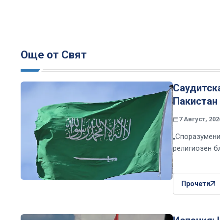
Още от Свят
Саудитска
Пакистан 
7 Август, 202
„Споразумени
религиозен б
Прочети