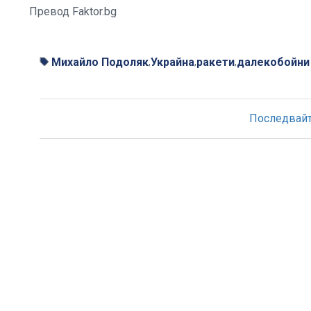
Превод Faktor.bg
Михайло Подоляк
Украйна
ракети
далекобойни
,
,
,
Последвайте