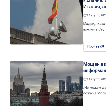
Испания:
Италия, а
7 Август, 202
Мадрид каза 
влезли в Сеу
Прочети
Мощен взр
информац
7 Август, 202
„Не можем да
пожар в Моск