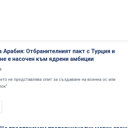
 Арабия: Отбранителният пакт с Турция и
не е насочен към ядрени амбиции
6
ето не представлява опит за създаване на военна ос или
лок"