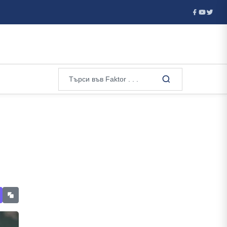
...
Мощен взрив в Москва - руските власти не дават инфор