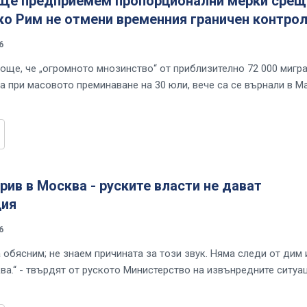
 Ще предприемем пропорционални мерки срещ
ко Рим не отмени временния граничен контро
6
още, че „огромното мнозинство“ от приблизително 72 000 мигра
та при масовото преминаване на 30 юли, вече са се върнали в М
ив в Москва - руските власти не дават
ия
6
 обясним; не знаем причината за този звук. Няма следи от дим 
ва.“ - твърдят от руското Министерство на извънредните ситуа