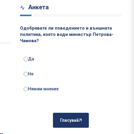
Анкета
Одобрявате ли поведението и външната
политика, която води министър Петрова-
Чамова?
Да
Не
Нямам мнение
Гласувай