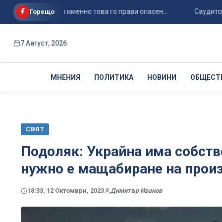
не човека и именно това го прави опасен...
Саудитска Араб
Горещо
7 Август, 2026
МНЕНИЯ
ПОЛИТИКА
НОВИНИ
ОБЩЕСТ
СВЯТ
Подоляк: Украйна има собстве
нужно е мащабиране на прои
18:33, 12 Октомври, 2023
Димитър Иванов