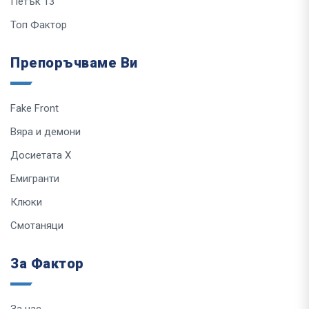
Петък 13
Топ Фактор
Препоръчваме Ви
Fake Front
Вяра и демони
Досиетата Х
Емигранти
Клюки
Смотаняци
За Фактор