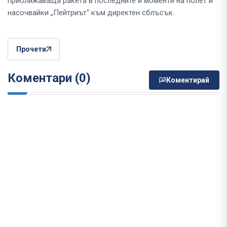
приближаваща ракета в последните ѝ моменти на полет и
насочвайки „Пейтриът“ към директен сблъсък.
Прочети
Коментари (0)
Коментирай