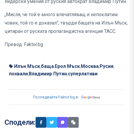
лидерски умения от руския автократ Владимир Путин.
„Мисля, че той е много впечатляващ и непоклатим
човек, той го е доказал“, твърди бащата на Илън Мъск,
цитиран от руската пропагандистка агенция ТАСС.
Превод: Faktor.bg
Илън Мъск
баща
Ерол Мъск
Москва
Русия
,
,
,
,
,
похвали
Владимир Путин
суперлативи
,
,
Последвайте Faktor.bg в
Сподели: