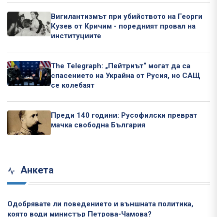
Вигилантизмът при убийството на Георги
Кузев от Кричим - поредният провал на
институциите
The Telegraph: „Пейтриът“ могат да са
спасението на Украйна от Русия, но САЩ
се колебаят
Преди 140 години: Русофилски преврат
мачка свободна България
Анкета
Одобрявате ли поведението и външната политика,
която води министър Петрова-Чамова?