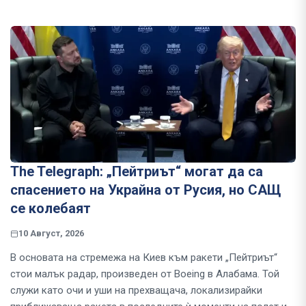
The Telegraph: „Пейтриът“ могат да са
спасението на Украйна от Русия, но САЩ
се колебаят
10 Август, 2026
В основата на стремежа на Киев към ракети „Пейтриът“
стои малък радар, произведен от Boeing в Алабама. Той
служи като очи и уши на прехващача, локализирайки