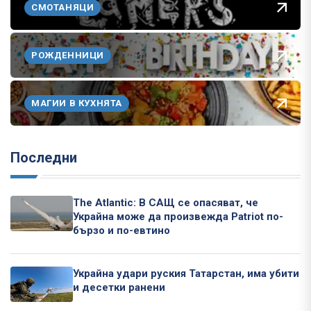
СМОТАНЯЦИ
РОЖДЕННИЦИ
МАГИИ В КУХНЯТА
Последни
The Atlantic: В САЩ се опасяват, че
Украйна може да произвежда Patriot по-
бързо и по-евтино
Украйна удари руския Татарстан, има убити
и десетки ранени