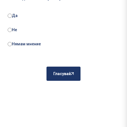
Да
Не
Нямам мнение
Гласувай