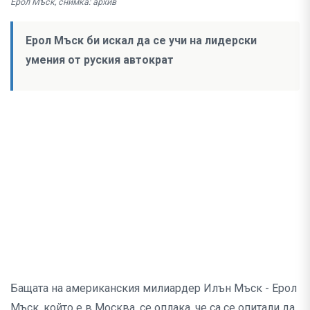
Ерол Мъск, снимка: архив
Ерол Мъск би искал да се учи на лидерски
умения от руския автократ
Бащата на американския милиардер Илън Мъск - Ерол
Мъск, който е в Москва, се оплака, че са се опитали да