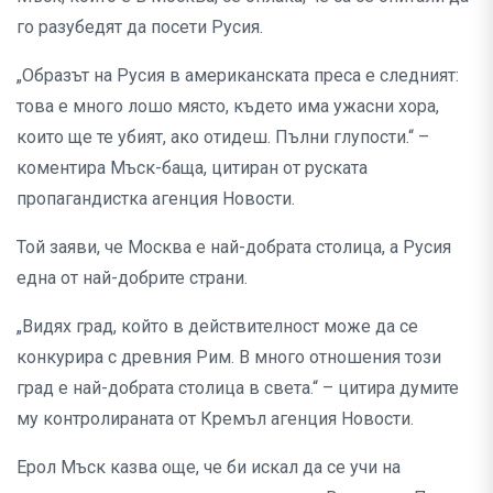
го разубедят да посети Русия.
„Образът на Русия в американската преса е следният:
това е много лошо място, където има ужасни хора,
които ще те убият, ако отидеш. Пълни глупости.“ –
коментира Мъск-баща, цитиран от руската
пропагандистка агенция Новости.
Той заяви, че Москва е най-добрата столица, а Русия
една от най-добрите страни.
„Видях град, който в действителност може да се
конкурира с древния Рим. В много отношения този
град е най-добрата столица в света.“ – цитира думите
му контролираната от Кремъл агенция Новости.
Ерол Мъск казва още, че би искал да се учи на