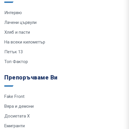
Интервю
Лачени цървули
Хляб и пасти
На всеки километър
Петък 13
Топ Фактор
Препоръчваме Ви
Fake Front
Вяра и демони
Досиетата Х
Емигранти