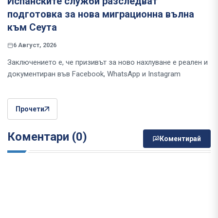
Испанските служби разследват
подготовка за нова миграционна вълна
към Сеута
6 Август, 2026
Заключението е, че призивът за ново нахлуване е реален и
документиран във Facebook, WhatsApp и Instagram
Прочети
Коментари (0)
Коментирай