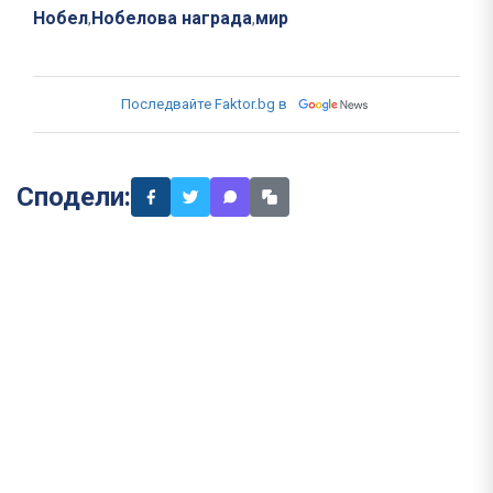
Нобел
Нобелова награда
мир
,
,
Последвайте Faktor.bg в
Сподели: