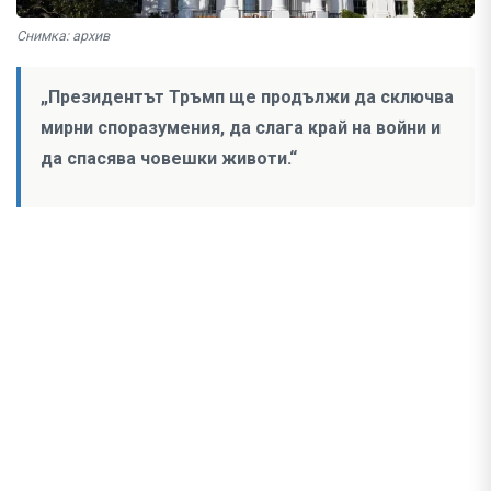
Снимка: архив
„Президентът Тръмп ще продължи да сключва
мирни споразумения, да слага край на войни и
да спасява човешки животи.“