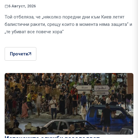
6 Август, 2026
Той отбеляза, че „няколко поредни дни към Киев летят
балистични ракети, срещу които в момента няма защита“ и
„те убиват все повече хора"
Прочети