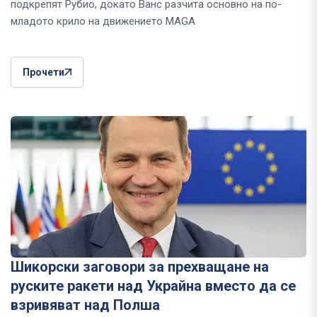
подкрепят Рубио, докато Ванс разчита основно на по-
младото крило на движението MAGA
Прочети
Шикорски заговори за прехващане на
руските ракети над Украйна вместо да се
взривяват над Полша