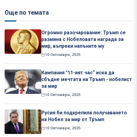
Още по темата
Огромно разочарование: Тръмп се
размина с Нобеловата награда за
мир, въпреки напъните му
10 Октомври, 2025
Кампания "11-ият час“ иска да
сбъдне мечтата на Тръмп - нобелист
за мир
10 Октомври, 2025
Русия би подкрепила получаването
на Нобел за мир от Тръмп
10 Октомври, 2025