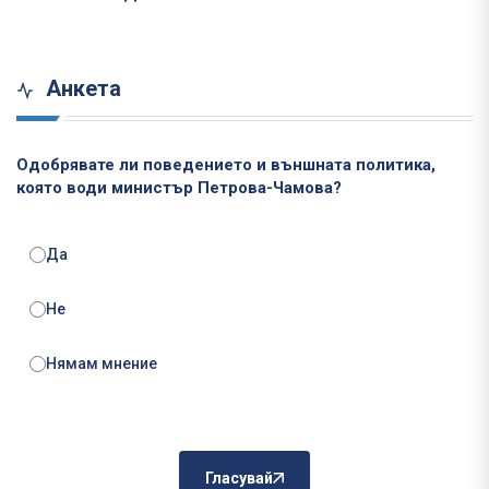
Анкета
Одобрявате ли поведението и външната политика,
която води министър Петрова-Чамова?
Да
Не
Нямам мнение
Гласувай