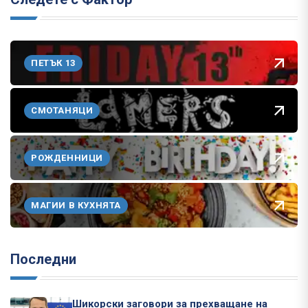
ПЕТЪК 13
СМОТАНЯЦИ
РОЖДЕННИЦИ
МАГИИ В КУХНЯТА
Последни
Шикорски заговори за прехващане на