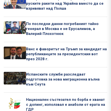
руските ракети над Украйна вместо да се
взривяват над Полша
По последни данни погребаният тайно
генерал в Москва е не Ерусалимов, а
Валерий Плохотнюк
Ванс е фаворитът на Тръмп за кандидат на
републиканците за президентския вот
през 2028 г.
Испанските служби разследват
подготовка за нова миграционна вълна
към Сеута
Национален състезател по борба е хванат
с допинг, използвал е анаболи от ерата на
ГДР