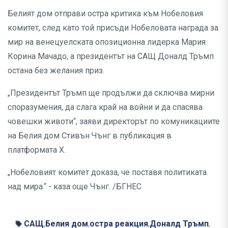
Белият дом отправи остра критика към Нобеловия
комитет, след като той присъди Нобеловата награда за
мир на венецуелската опозиционна лидерка Мария
Корина Мачадо, а президентът на САЩ Доналд Тръмп
остана без желания приз.
„Президентът Тръмп ще продължи да сключва мирни
споразумения, да слага край на войни и да спасява
човешки животи“, заяви директорът по комуникациите
на Белия дом Стивън Чънг в публикация в
платформата X.
„Нобеловият комитет доказа, че поставя политиката
над мира.“ - каза още Чънг. /БГНЕС
САЩ
Белия дом
остра реакция
Доналд Тръмп
,
,
,
,