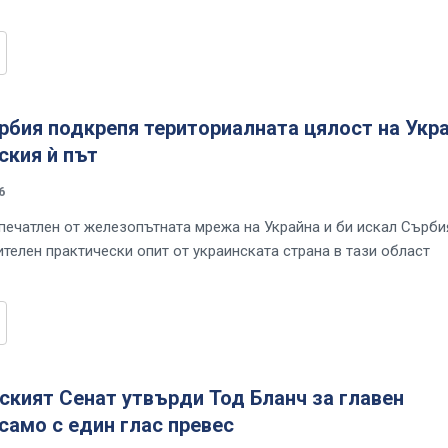
рбия подкрепя териториалната цялост на Укр
ския ѝ път
6
впечатлен от железопътната мрежа на Украйна и би искал Сърби
ителен практически опит от украинската страна в тази област
кият Сенат утвърди Тод Бланч за главен
само с един глас превес