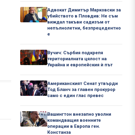
Адвокат Димитър Марковски за
убийството в Пловдив: Не съм
виждал такъви садизъм от
непълнолетни, безпрецедентно
е
Вучич: Сърбия подкрепя
териториалната цялост на
Украйна и европейския ѝ път
Американският Сенат утвърди
Тод Бланч за главен прокурор
само с един глас превес
Вашингтон внезапно уволни
командващия военните
операции в Европа ген.
Констанза