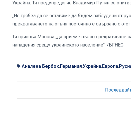
Украйна. Тя предупреди, че Владимир Путин се опитв
„Не трябва да се оставяме да бъдем заблудени от рус
прекратяването на огъня постоянно е свързано с отст
Тя призова Москва „да приеме пълно прекратяване на
нападения срещу украинското население“. /БГНЕС
Аналена Бербок
Германия
Украйна
Европа
Руси
,
,
,
,
Последвайте