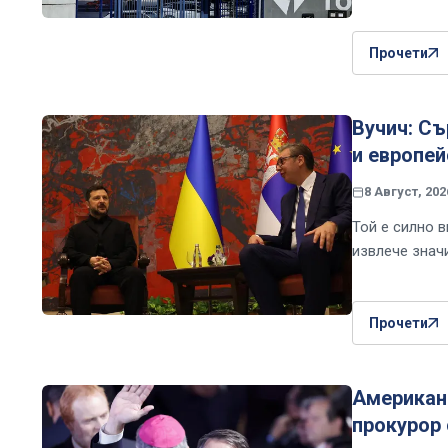
Прочети
Вучич: Съ
и европей
8 Август, 202
Той е силно 
извлече знач
Прочети
Американс
прокурор 