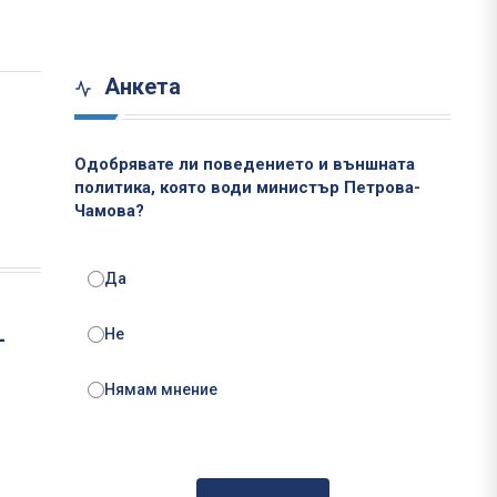
Анкета
Одобрявате ли поведението и външната
политика, която води министър Петрова-
Чамова?
Да
Не
-
Нямам мнение