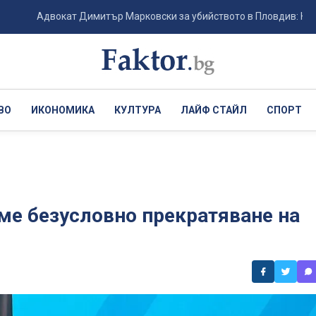
Адвокат Димитър Марковски за убийството в Пловдив: Не съм виж
ВО
ИКОНОМИКА
КУЛТУРА
ЛАЙФ СТАЙЛ
СПОРТ
еме безусловно прекратяване на