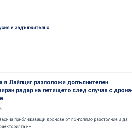
Русия е задължително
а в Лайпциг разположи допълнителен
иран радар на летището след случая с дрона
е
6
засича приближаващи дронове от по-голямо разстояние и да
раекторията им