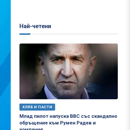
Най-четени
ХЛЯБ И ПАСТИ
Млад пилот напуска ВВС със скандално
обръщение към Румен Радев и
компания