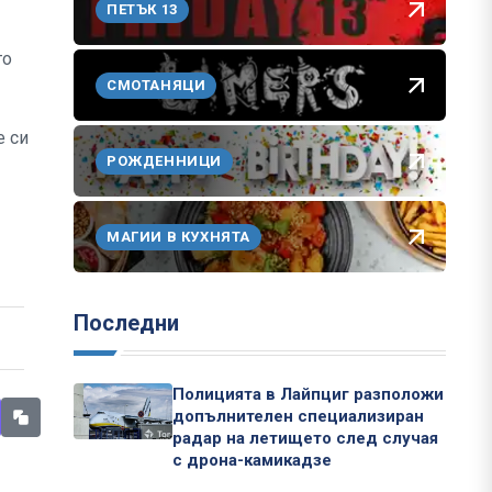
ПЕТЪК 13
то
СМОТАНЯЦИ
е си
РОЖДЕННИЦИ
МАГИИ В КУХНЯТА
Последни
Полицията в Лайпциг разположи
допълнителен специализиран
радар на летището след случая
с дрона-камикадзе