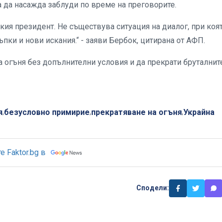
а да насажда заблуди по време на преговорите.
кия президент. Не съществува ситуация на диалог, при коя
ъпки и нови искания.“ - заяви Бербок, цитирана от АФП.
 огъня без допълнителни условия и да прекрати бруталнит
я
безусловно примирие
прекратяване на огъня
Украйна
,
,
,
 Faktor.bg в
Сподели: