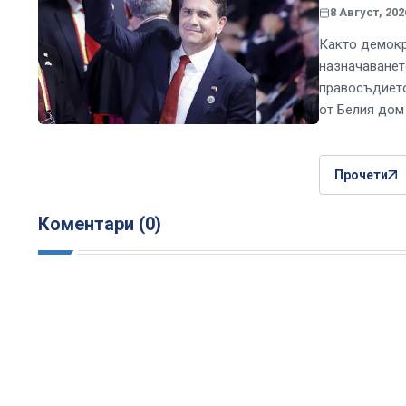
8 Август, 202
Както демокр
назначаванет
правосъдието
от Белия дом
Прочети
Коментари (0)