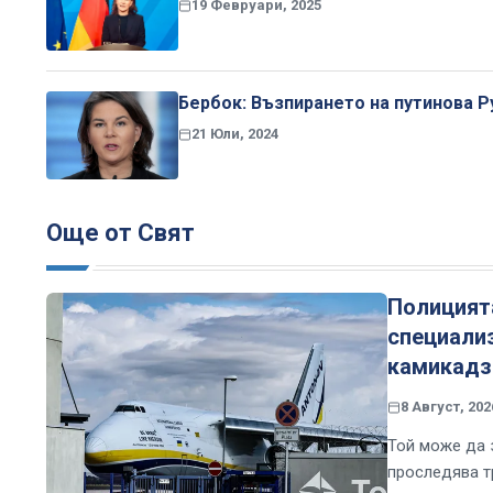
19 Февруари, 2025
Бербок: Възпирането на путинова 
21 Юли, 2024
Още от Свят
Полицият
специализ
камикадз
8 Август, 202
Той може да 
проследява т