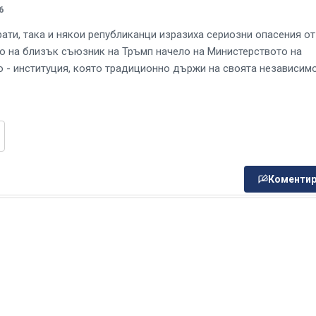
6
ати, така и някои републиканци изразиха сериозни опасения от
о на близък съюзник на Тръмп начело на Министерството на
 - институция, която традиционно държи на своята независим
Коментир