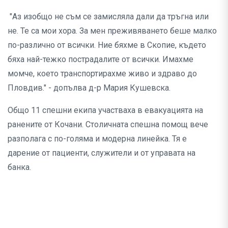
"Аз изобщо не съм се замисляла дали да тръгна или
не. Те са мои хора. За мен преживяването беше малко
по-различно от всички. Ние бяхме в Скопие, където
бяха най-тежко пострадалите от всички. Имахме
момче, което транспортирахме живо и здраво до
Пловдив." - допълва д-р Мария Кушевска.
Общо 11 спешни екипа участваха в евакуацията на
ранените от Кочани. Столичната спешна помощ вече
разполага с по-голяма и модерна линейка. Тя е
дарение от пациенти, служители и от управата на
банка.