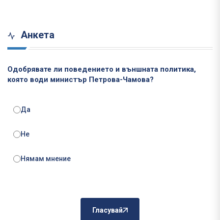
Анкета
Одобрявате ли поведението и външната политика,
която води министър Петрова-Чамова?
Да
Не
Нямам мнение
Гласувай