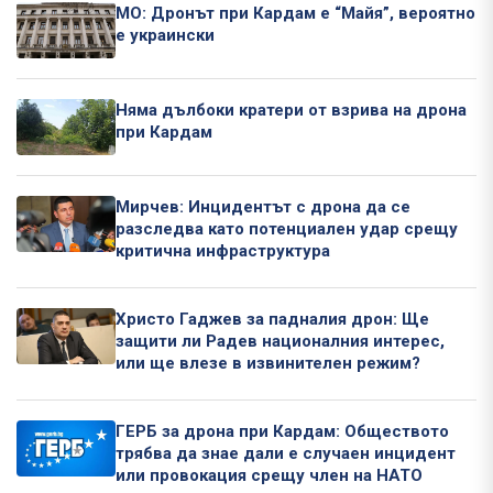
МО: Дронът при Кардам е “Майя”, вероятно
е украински
Няма дълбоки кратери от взрива на дрона
при Кардам
Мирчев: Инцидентът с дрона да се
разследва като потенциален удар срещу
критична инфраструктура
Христо Гаджев за падналия дрон: Ще
защити ли Радев националния интерес,
или ще влезе в извинителен режим?
ГЕРБ за дрона при Кардам: Обществото
трябва да знае дали е случаен инцидент
или провокация срещу член на НАТО