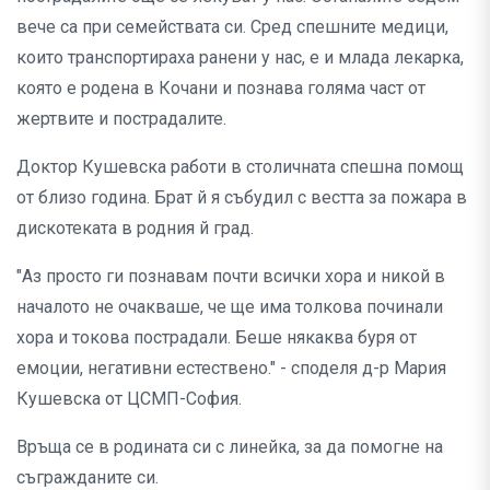
вече са при семействата си. Сред спешните медици,
които транспортираха ранени у нас, е и млада лекарка,
която е родена в Кочани и познава голяма част от
жертвите и пострадалите.
Доктор Кушевска работи в столичната спешна помощ
от близо година. Брат й я събудил с вестта за пожара в
дискотеката в родния й град.
"Аз просто ги познавам почти всички хора и никой в
началото не очакваше, че ще има толкова починали
хора и токова пострадали. Беше някаква буря от
емоции, негативни естествено." - споделя д-р Мария
Кушевска от ЦСМП-София.
Връща се в родината си с линейка, за да помогне на
съгражданите си.