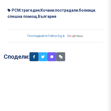
РСМ
трагедия
Кочани
пострадали
болници
,
,
,
,
,
спешна помощ
България
,
Последвайте Faktor.bg в
Сподели: