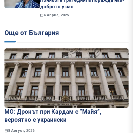
Понякога трагедията поражда най-
доброто у нас
4 Април, 2025
Още от България
МО: Дронът при Кардам е “Майя”,
вероятно е украински
8 Август, 2026