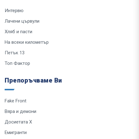
Интервю
Лачени цървули
Хляб и пасти
На всеки километър
Петък 13
Топ Фактор
Препоръчваме Ви
Fake Front
Вяра и демони
Досиетата Х
Емигранти