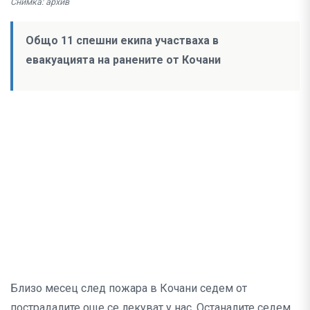
Снимка: архив
Общо 11 спешни екипа участваха в
евакуацията на ранените от Кочани
Близо месец след пожара в Кочани седем от
пострадалите още се лекуват у нас. Останалите седем