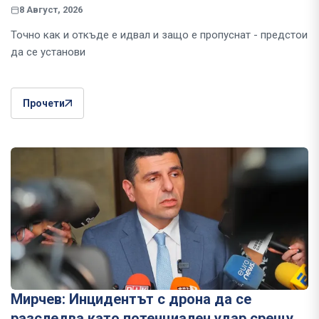
8 Август, 2026
Точно как и откъде е идвал и защо е пропуснат - предстои
да се установи
Прочети
Мирчев: Инцидентът с дрона да се
разследва като потенциален удар срещу