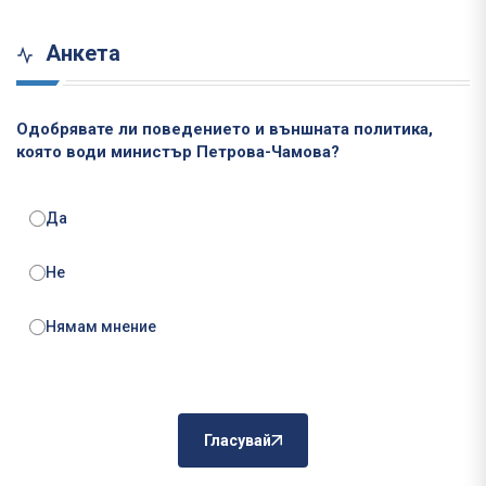
Анкета
Одобрявате ли поведението и външната политика,
която води министър Петрова-Чамова?
Да
Не
Нямам мнение
Гласувай