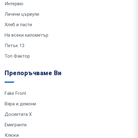
Интервю
Лачени цървули
Хляб и пасти
На всеки километър
Петък 13
Топ Фактор
Препоръчваме Ви
Fake Front
Вяра и демони
Досиетата Х
Емигранти
Клюки