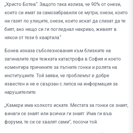
„Христо Ботев“. Защото така излиза, че 90% от онези,
които си имат за самозабравили се мутри, онези, които
ни газят по улиците, онези, които искат да слизат да те
бият, ако нещо си ги погледнал накриво, живеят в
някои от тези 6 квартала.“
Бонев изказа съболезнования към близките на
загиналите при тежката катастрофа в София и което
коментира причините за пътните гонки и ролята на
институциите. Той заяви, че проблемът е добре
известен и не е свързан с липса на информация за
нарушителите.
„Камери има колкото искате. Местата за гонки се знаят,
винаги се знаят или всички ги знаят. Има ги във
форуми, те си се хвалят сами“, посочи той.