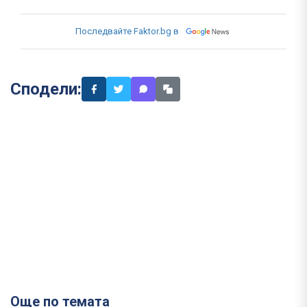
Последвайте Faktor.bg в
Сподели:
Още по темата