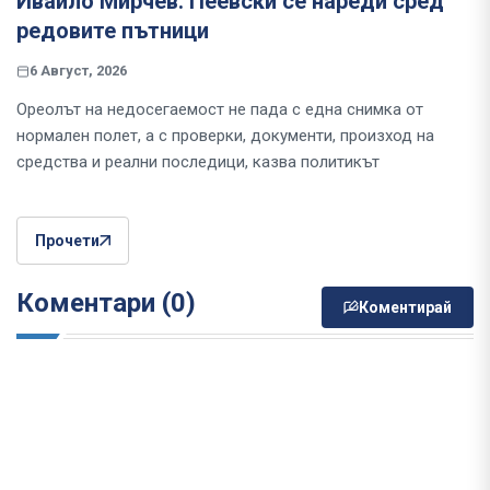
Ивайло Мирчев: Пеевски се нареди сред
редовите пътници
6 Август, 2026
Ореолът на недосегаемост не пада с една снимка от
нормален полет, а с проверки, документи, произход на
средства и реални последици, казва политикът
Прочети
Коментари (0)
Коментирай