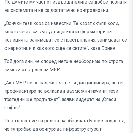
По думите му част от извършителите са добре познати
на системата и не са достатъчно контролирани.
„Всички тези хора са известни. Те карат скъпи коли,
много често са сътрудници или информатори на
полицията, занимават се с престъпления, занимават се
с наркотици и каквото още се сетите“, каза Бонев.
Той допълни, че според него е необходима по-строга
намеса от страна на МВР.
„Ако МВР не се задейства, не ги дисциплинира, не ги
профилактира по всякакви възможни начини, тези
трагедии ще продължат“, заяви лидерът на „Спаси
София“.
По отношение на ролята на общината Бонев подчерта,
че тя трябва да осигурява инфраструктура и