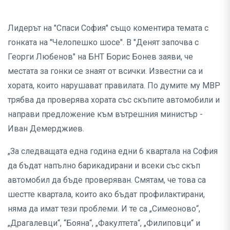
Лидерът на "Спаси София" също коментира темата с
гонката на "Челопешко шосе". В "Денят започва с
Георги Любенов" на БНТ Борис Бонев заяви, че
местата за гонки се знаят от всички. Известни са и
хората, които нарушават правилата. По думите му МВР
трябва да проверява хората със скъпите автомобили и
направи предложение към вътрешния министър -
Иван Демерджиев.
„За следващата една година едни 6 квартала на София
да бъдат напълно барикадирани и всеки със скъп
автомобил да бъде проверяван. Смятам, че това са
шестте квартала, които ако бъдат профилактирани,
няма да имат тези проблеми. И те са „Симеоново“,
„Драгалевци“, “Бояна“, „Факултета“, „Филиповци“ и