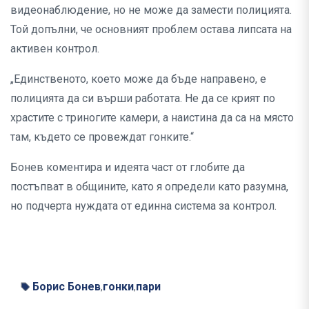
видеонаблюдение, но не може да замести полицията.
Той допълни, че основният проблем остава липсата на
активен контрол.
„Единственото, което може да бъде направено, е
полицията да си върши работата. Не да се крият по
храстите с триногите камери, а наистина да са на място
там, където се провеждат гонките.“
Бонев коментира и идеята част от глобите да
постъпват в общините, като я определи като разумна,
но подчерта нуждата от единна система за контрол.
Борис Бонев
гонки
пари
,
,