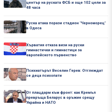
център на руската ФСБ и още 102 цели за
48 часа
Руска атака порази стадион "Черноморец"
в Одеса
Хърватия отказа визи на руски
гимнастички и гимнастици за
европейското първенство
Психиатърът Веселин Герев: Отглеждат
се деца психопати
От плацдарм към фронт: как Кремъл
превръща Беларус в оръжие срещу
Украйна и НАТО