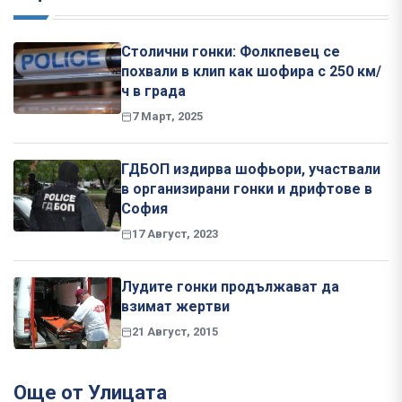
Столични гонки: Фолкпевец се
похвали в клип как шофира с 250 км/
ч в града
7 Март, 2025
ГДБОП издирва шофьори, участвали
в организирани гонки и дрифтове в
София
17 Август, 2023
Лудите гонки продължават да
взимат жертви
21 Август, 2015
Още от Улицата