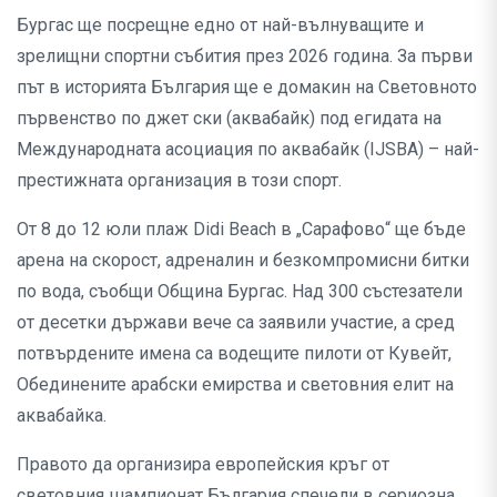
Бургас ще посрещне едно от най-вълнуващите и
зрелищни спортни събития през 2026 година. За първи
път в историята България ще е домакин на Световното
първенство по джет ски (аквабайк) под егидата на
Международната асоциация по аквабайк (IJSBA) – най-
престижната организация в този спорт.
От 8 до 12 юли плаж Didi Beach в „Сарафово“ ще бъде
арена на скорост, адреналин и безкомпромисни битки
по вода, съобщи Община Бургас. Над 300 състезатели
от десетки държави вече са заявили участие, а сред
потвърдените имена са водещите пилоти от Кувейт,
Обединените арабски емирства и световния елит на
аквабайка.
Правото да организира европейския кръг от
световния шампионат България спечели в сериозна