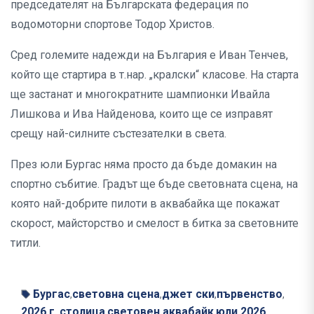
председателят на Българската федерация по
водомоторни спортове Тодор Христов.
Сред големите надежди на България е Иван Тенчев,
който ще стартира в т.нар. „кралски“ класове. На старта
ще застанат и многократните шампионки Ивайла
Лишкова и Ива Найденова, които ще се изправят
срещу най-силните състезателки в света.
През юли Бургас няма просто да бъде домакин на
спортно събитие. Градът ще бъде световната сцена, на
която най-добрите пилоти в аквабайка ще покажат
скорост, майсторство и смелост в битка за световните
титли.
Бургас
световна сцена
джет ски
първенство
,
,
,
,
2026 г.
столица
световен аквабайк
юли 2026
,
,
,