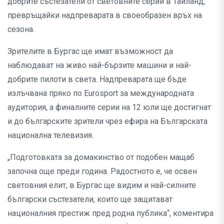
добрите състезатели от световните серии в Тайланд,
превръщайки надпреварата в своеобразен връх на
сезона.
Зрителите в Бургас ще имат възможност да
наблюдават на живо най-бързите машини и най-
добрите пилоти в света. Надпреварата ще бъде
излъчвана пряко по Eurosport за международната
аудитория, а финалните серии на 12 юли ще достигнат
и до българските зрители чрез ефира на Българската
национална телевизия.
„Подготовката за домакинство от подобен мащаб
започна още преди година. Радостното е, че освен
световния елит, в Бургас ще видим и най-силните
български състезатели, които ще защитават
националния престиж пред родна публика“, коментира