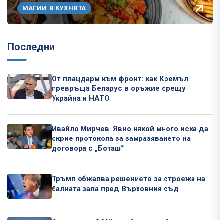
МАГИИ В КУХНЯТА
Последни
От плацдарм към фронт: как Кремъл
превръща Беларус в оръжие срещу
Украйна и НАТО
Ивайло Мирчев: Явно някой много иска да
скрие протокола за замразяването на
договора с „Боташ“
Тръмп обжалва решението за строежа на
балната зала пред Върховния съд