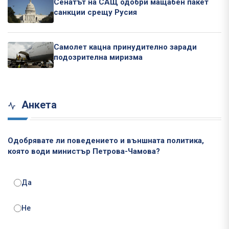
Сенатът на САЩ одобри мащабен пакет
санкции срещу Русия
Самолет кацна принудително заради
подозрителна миризма
Анкета
Одобрявате ли поведението и външната политика,
която води министър Петрова-Чамова?
Да
Не