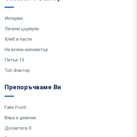
Интервю
Лачени цървули
Хляб и пасти
На всеки километър
Петък 13
Топ Фактор
Препоръчваме Ви
Fake Front
Вяра и демони
Досиетата Х