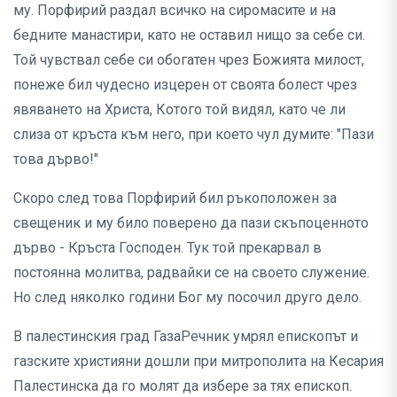
му. Порфирий раздал всичко на сиромасите и на
бедните манастири, като не оставил нищо за себе си.
Той чувствал себе си обогатен чрез Божията милост,
понеже бил чудесно изцерен от своята болест чрез
явяването на Христа, Котого той видял, като че ли
слиза от кръста към него, при което чул думите: "Пази
това дърво!"
Скоро след това Порфирий бил ръкоположен за
свещеник и му било поверено да пази скъпоценното
дърво - Кръста Господен. Тук той прекарвал в
постоянна молитва, радвайки се на своето служение.
Но след няколко години Бог му посочил друго дело.
В палестинския град ГазаРечник умрял епископът и
газските християни дошли при митрополита на Кесария
Палестинска да го молят да избере за тях епископ.