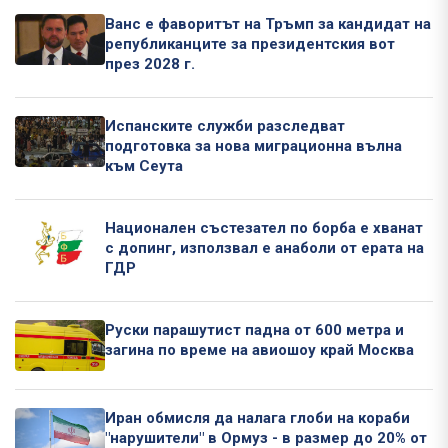
Ванс е фаворитът на Тръмп за кандидат на
републиканците за президентския вот
през 2028 г.
Испанските служби разследват
подготовка за нова миграционна вълна
към Сеута
Национален състезател по борба е хванат
с допинг, използвал е анаболи от ерата на
ГДР
Руски парашутист падна от 600 метра и
загина по време на авиошоу край Москва
Иран обмисля да налага глоби на кораби
"нарушители" в Ормуз - в размер до 20% от