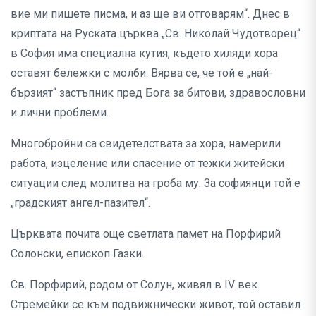
вие ми пишете писма, и аз ще ви отговарям“. Днес в
криптата на Руската църква „Св. Николай Чудотворец“
в София има специална кутия, където хиляди хора
оставят бележки с молби. Вярва се, че той е „най-
бързият“ застъпник пред Бога за битови, здравословни
и лични проблеми.
Многобройни са свидетелствата за хора, намерили
работа, изцеление или спасение от тежки житейски
ситуации след молитва на гроба му. За софиянци той е
„градският ангел-пазител“.
Църквата почита още светлата памет на Порфирий
Солонски, епископ Газки.
Св. Порфирий, родом от Солун, живял в ІV век.
Стремейки се към подвижнически живот, той оставил