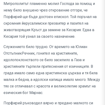
Митрополитът пламенно молил Господа за помощ и
нему било внушено чрез откровение отгоре, че
Порфирий ще бъде достоен епископ. Той поръчал на
скромния йерусалимски презвитер и пазител на
животворящия Кръст да замине за Кесария. Едва в
Кесария той узнал за своето назначение.
Служението било трудно. От времето на Юлиан
ОтстъпникРечник, гонител на християните,
идолопоклонството се било засилило в Газа и
християните търпели притеснения от езичниците. В
града имало само една християнска църква и тя била
малка и бедна, а идолски капища имало много. Между
тях се отличавал с красота и великолепие храмът на
езическия бог Марнас.
Порфирий ръководел вярно и предано малкото си