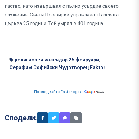
паство, като извършвал с пълно усърдие своето
служение. Свети Порфирий управлявал Газската
църква 25 години. Той умрял в 401 година.
религиозен календар
26 февруари
,
,
Серафим Софийски Чудотворец
Faktor
,
Последвайте Faktor.bg в
Сподели: