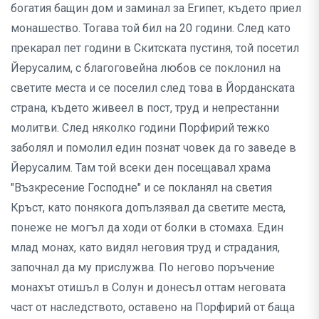
богатия бащин дом и заминал за Египет, където приел
монашество. Тогава той бил на 20 години. След като
прекарал пет години в Скитската пустиня, той посетил
Йерусалим, с благоговейна любов се поклонил на
светите места и се поселил след това в Йорданската
страна, където живеел в пост, труд и непрестанни
молитви. След няколко години Порфирий тежко
заболял и помолил един познат човек да го заведе в
Йерусалим. Там той всеки ден посещавал храма
"Възкресение Господне" и се покланял на светия
Кръст, като понякога допълзявал да светите места,
понеже не могъл да ходи от болки в стомаха. Един
млад монах, като видял неговия труд и страдания,
започнал да му прислужва. По негово поръчение
монахът отишъл в Солун и донесъл оттам неговата
част от наследството, оставено на Порфирий от баща