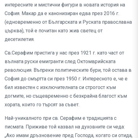
интересните и мистични фигури в новата история на
София. Макар да е канонизиран едва през 2016 г.
(едновременно от Българската и Руската православна
църква), той е почитан като жив светец от
десетилетия.
Св.Серафим пристига у нас през 1921 г. като част от
вълната руски емигранти след Октомврийската
революция. Въпреки политическите бури, той остава в
София до смъртта си през 1950 г. Интересното е, че е
бил известен с изключителната си строгост към
догмите, но същевременно с безкрайна благост към
хората, които го търсят за съвет.
Най-уникалното при св. Серафим е традицията с
писмата. Приживе той казвал на духовните си чеда:
„Ако имам дръзновение пред Господа, когато си отида,