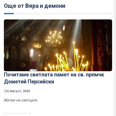
Още от Вяра и демони
Почитаме светлата памет на св. прпмчк
Дометий Персийски
6 Август, 2026
Жития на светците