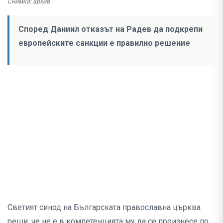
Снимка: архив
Според Даниил отказът на Радев да подкрепи
европейските санкции е правилно решение
Светият синод на Българската православна църква
реши, че не е в компетенцията му да се произнесе по