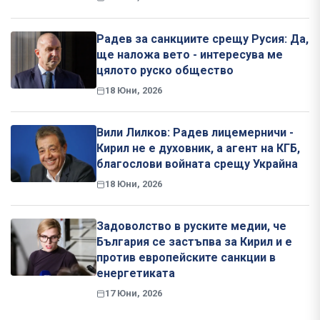
Радев за санкциите срещу Русия: Да,
ще наложа вето - интересува ме
цялото руско общество
18 Юни, 2026
Вили Лилков: Радев лицемерничи -
Кирил не е духовник, а агент на КГБ,
благослови войната срещу Украйна
18 Юни, 2026
Задоволство в руските медии, че
България се застъпва за Кирил и е
против европейските санкции в
енергетиката
17 Юни, 2026