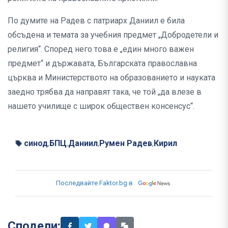
По думите на Радев с патриарх Даниил е била
обсъдена и темата за учебния предмет „Добродетели и
религия“. Според него това е „един много важен
предмет“ и държавата, Българската православна
църква и Министерството на образованието и науката
заедно трябва да направят така, че той „да влезе в
нашето училище с широк обществен консенсус“.
синод
БПЦ
Даниил
Румен Радев
Кирил
,
,
,
,
Последвайте Faktor.bg в
Сподели: