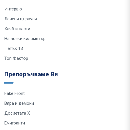
Интервю
Лачени цървули
Хляб и пасти
На всеки километър
Петък 13
Топ Фактор
Препоръчваме Ви
Fake Front
Вяра и демони
Досиетата Х
Емигранти