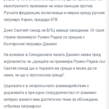
евентуалното приемане на нови санкции против
Руската федерация, включващи и мерки срещу руския
патриарх Кирил, предаде бТВ.
Днес Светият синод на БПЦ имаше заседание. От своя
страна премиерът Румен Радев се срещна с
българския патриарх Даниил.
На влизане в Синодалната палата Даниил заяви пред
журналисти, че „срещата на премиера Румен Радев със
Светия синод ще е първата му среща и може да се
каже, че ще е протоколна среща“.
Църквата е в непрекъснато взаимодействие с
държавата и при едно сътрудничество от взаимен
интерес винаги има достатъчно теми за обсъждане,
отбеляза патриархът.