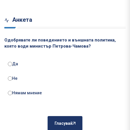
Анкета
Одобрявате ли поведението и външната политика,
която води министър Петрова-Чамова?
Да
Не
Нямам мнение
Гласувай