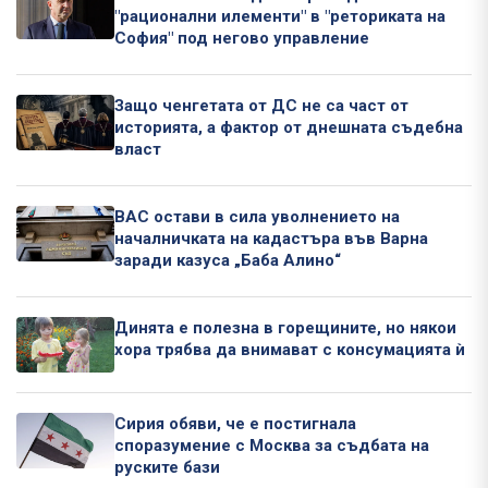
"рационални илементи" в "реториката на
София" под негово управление
Защо ченгетата от ДС не са част от
историята, а фактор от днешната съдебна
власт
ВАС остави в сила уволнението на
началничката на кадастъра във Варна
заради казуса „Баба Алино“
Динята е полезна в горещините, но някои
хора трябва да внимават с консумацията ѝ
Сирия обяви, че е постигнала
споразумение с Москва за съдбата на
руските бази