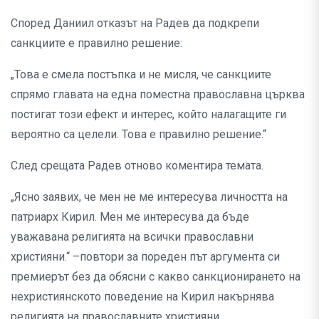
Според Даниил отказът на Радев да подкрепи
санкциите е правилно решение:
„Това е смела постъпка и не мисля, че санкциите
спрямо главата на една поместна православна църква
постигат този ефект и интерес, който налагащите ги
вероятно са целели. Това е правилно решение.“
След срещата Радев отново коментира темата.
„Ясно заявих, че мен не ме интересува личността на
патриарх Кирил. Мен ме интересува да бъде
уважавана религията на всички православни
християни.“ –повтори за пореден път аргумента си
премиерът без да обясни с какво санкционирането на
нехристиянското поведение на Кирил накърнява
религията на православните християни.