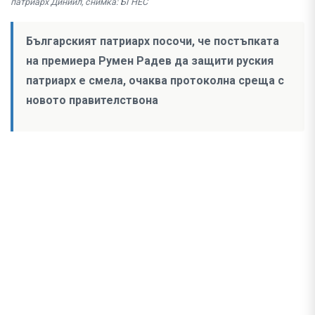
патриарх Диниил, снимка: БГНЕС
Българският патриарх посочи, че постъпката
на премиера Румен Радев да защити руския
патриарх е смела, очаква протоколна среща с
новото правителствона