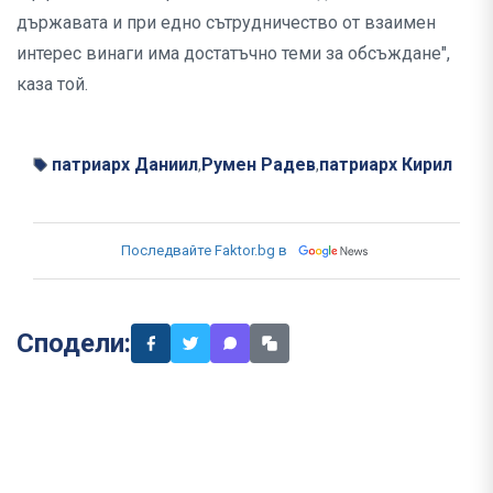
държавата и при едно сътрудничество от взаимен
интерес винаги има достатъчно теми за обсъждане",
каза той.
патриарх Даниил
Румен Радев
патриарх Кирил
,
,
Последвайте Faktor.bg в
Сподели: