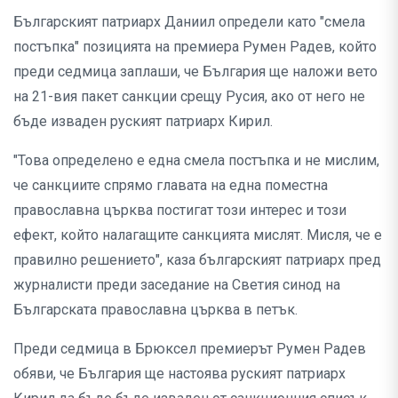
Българският патриарх Даниил определи като "смела
постъпка" позицията на премиера Румен Радев, който
преди седмица заплаши, че България ще наложи вето
на 21-вия пакет санкции срещу Русия, ако от него не
бъде изваден руският патриарх Кирил.
"Това определено е една смела постъпка и не мислим,
че санкциите спрямо главата на една поместна
православна църква постигат този интерес и този
ефект, който налагащите санкцията мислят. Мисля, че е
правилно решението", каза българският патриарх пред
журналисти преди заседание на Светия синод на
Българската православна църква в петък.
Преди седмица в Брюксел премиерът Румен Радев
обяви, че България ще настоява руският патриарх