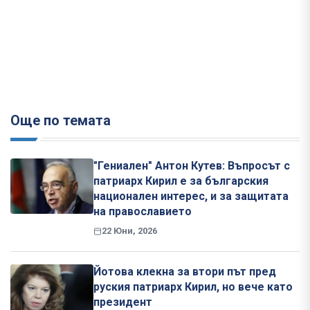
Още по темата
"Гениален" Антон Кутев: Въпросът с
патриарх Кирил е за българския
национален интерес, и за защитата
на православието
22 Юни, 2026
Йотова клекна за втори път пред
руския патриарх Кирил, но вече като
президент