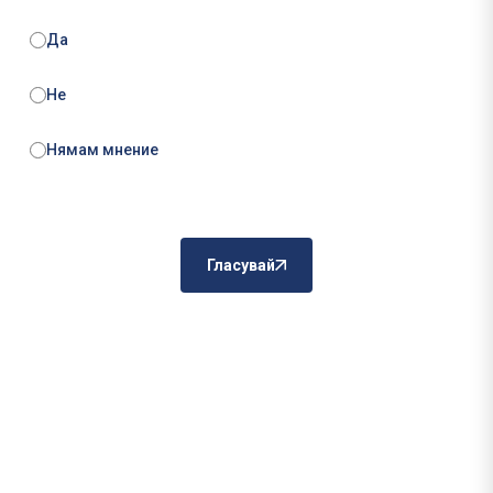
Да
Не
Нямам мнение
Гласувай