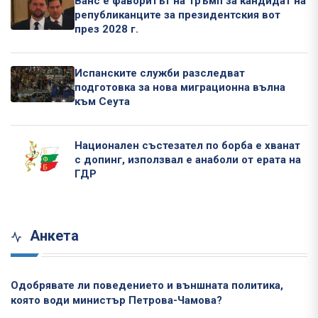
Ванс е фаворитът на Тръмп за кандидат на
републиканците за президентския вот
през 2028 г.
Испанските служби разследват
подготовка за нова миграционна вълна
към Сеута
Национален състезател по борба е хванат
с допинг, използвал е анаболи от ерата на
ГДР
Анкета
Одобрявате ли поведението и външната политика,
която води министър Петрова-Чамова?