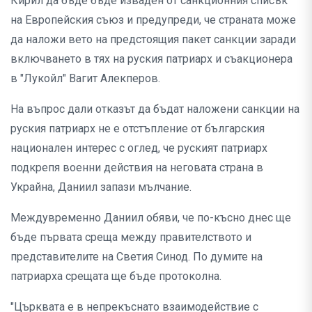
Кирил да бъде бъде изваден от санкционния списък
на Европейския съюз и предупреди, че страната може
да наложи вето на предстоящия пакет санкции заради
включването в тях на руския патриарх и съакционера
в "Лукойл" Вагит Алекперов.
На въпрос дали отказът да бъдат наложени санкции на
руския патриарх не е отстъпление от българския
национален интерес с оглед, че руският патриарх
подкрепя военни действия на неговата страна в
Украйна, Даниил запази мълчание.
Междувременно Даниил обяви, че по-късно днес ще
бъде първата среща между правителството и
представителите на Светия Синод. По думите на
патриарха срещата ще бъде протоколна.
"Църквата е в непрекъснато взаимодействие с