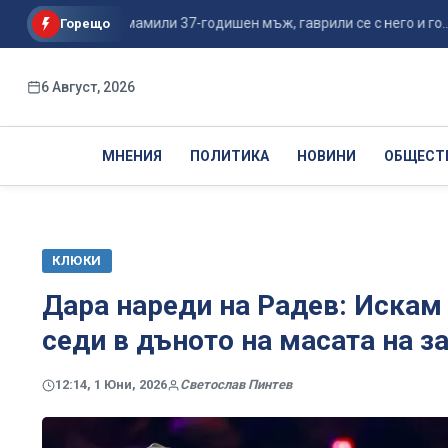
ство - подмамили 37-годишен мъж, гаврили се с него и го...
Горещо
6 Август, 2026
МНЕНИЯ
ПОЛИТИКА
НОВИНИ
ОБЩЕСТ
КЛЮКИ
Дара нареди на Радев: Искам
седи в дъното на масата на з
12:14, 1 Юни, 2026
Светослав Пинтев