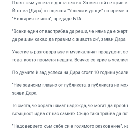
Пътят към успеха е доста тежък. За мен той се крие 
Йотова (Дара) от сцената "Успехи и уроци" по време 
"България те иска", предаде БТА.
"Всеки един от вас трябва да реши, че няма да е жертва
да решим какво да правим с живота си", заяви Дара.
Участие в разговора взе и музикалният продуцент, ос
това, което променя нещата. Всичко се крие в усилиет
По думите ѝ зад успеха на Дара стоят 10 години усили
"Ние зависим главно от публиката, а публиката не 
заяви Дара.
Тя смята, че хората нямат надежда, че могат да преоб
всъщност идва от нас самите. Също така трябва да пот
"Недоверието към себе си е голямото разковниче", н