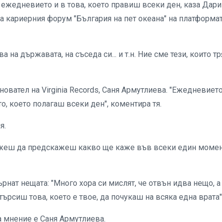
в ежедневието и в това, което правиш всеки ден, каза Дар
на кариерния форум "България на пет океана" на платформа
 на държавата, на съседа си... и т.н. Ние сме тези, които т
новател на Virginia Records, Саня Армутлиева. "Ежедневието
о, което полагаш всеки ден", коментира тя.
я.
можеш да предскажеш какво ще каже във всеки един момен
ърнат нещата: "Много хора си мислят, че отвън идва нещо, а
ърсиш това, което е твое, да почукаш на всяка една врата"
а мнение е Саня Армутлиева.