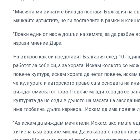
"Мисията ми винаги е била да поставя България на съв
мачкайте артистите, не ги поставяйте в рамки и клише
"Всеки един от нас е дошъл на земята, за да разбие 
изрази мнение Дара.
На въпрос как си представят България след 10 годин
работят за себе си, а за хората. Искам колкото се мо
повече култура, искам хората да четат повече, искам
че културата и авторското право са в основата на ин
виждат смисъл от това. Повече млади хора да се зани
културата да не седи в дъното на масата на заседани
има глобална, дълга кариера... Искам да има повече л
"Аз искам да виждам мечтатели. Искам, ако имате едн
хигиена във вашите мисли. Да изкарвате навън тази л