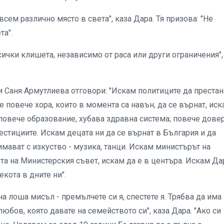
сем различно място в света", каза Дара. Тя призова: "Не
та".
всички клишета, независимо от раса или други ограничения",
и Саня Армутлиева отговори: "Искам политиците да престан
же повече хора, които в момента са навън, да се върнат, ис
 повече образование, хубава здравна система; повече дове
вестициите. Искам децата ни да се върнат в България и да
мават с изкуство - музика, танци. Искам министърът на
ята на Министерския съвет, искам да е в центъра. Искам Да
екота в дните ни".
а лоша мисъл - премълчете си я, спестете я. Трябва да има
юбов, която давате на семейството си", каза Дара. "Ако си