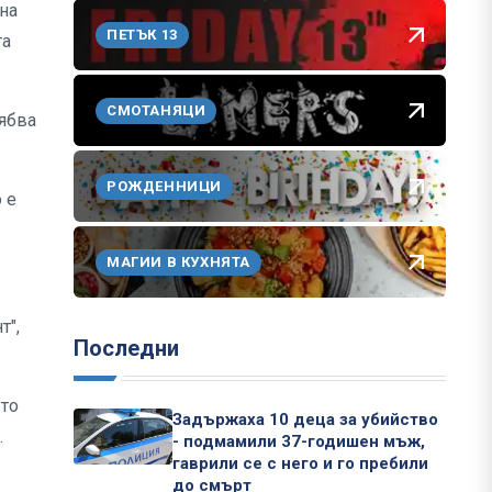
ина
ПЕТЪК 13
та
СМОТАНЯЦИ
рябва
РОЖДЕННИЦИ
 е
МАГИИ В КУХНЯТА
т",
Последни
 то
Задържаха 10 деца за убийство
.
- подмамили 37-годишен мъж,
гаврили се с него и го пребили
до смърт