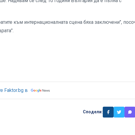
ише. Надявам се след 10 години България да е пълна с
ратите към интернационалната сцена бяха заключени", посо
рата".
 Faktor.bg в
Сподели: