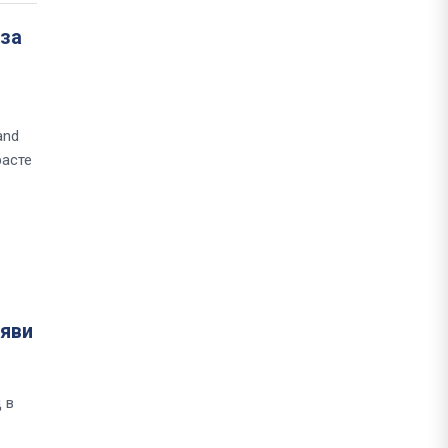
 за
and
расте
зяви
 в