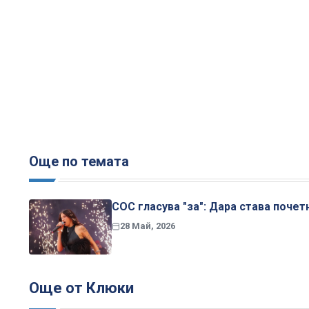
Още по темата
СОС гласува "за": Дара става поче
28 Май, 2026
Още от Клюки