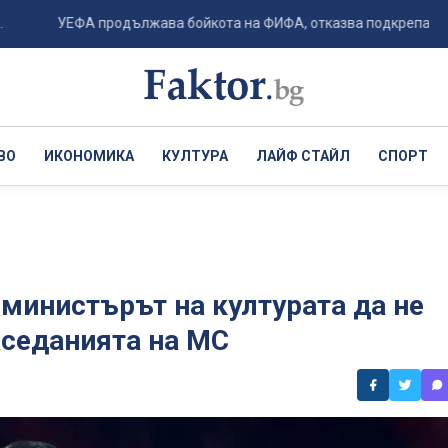
УЕФА продължава бойкота на ФИФА, отказва подкрепа за Инфантино
ВО
ИКОНОМИКА
КУЛТУРА
ЛАЙФ СТАЙЛ
СПОРТ
 министърът на културата да не
аседанията на МС