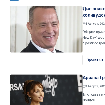
Две знако
холивудс
4 Август, 202
Общите прихо
New Day“ дост
с разпростра
Прочети
Ариана Гр
3 Август, 202
Тя отказва и
Лондон