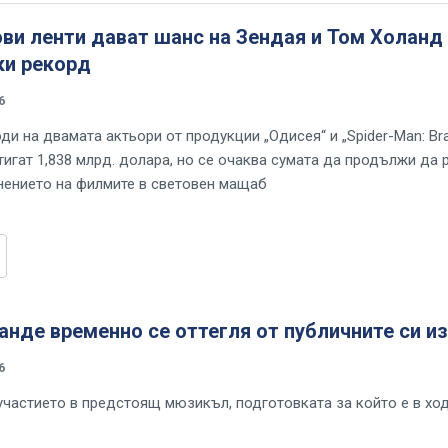
ви ленти дават шанс на Зендая и Том Холанд
ки рекорд
6
ди на двамата актьори от продукции „Одисея“ и „Spider-Man: Br
игат 1,838 млрд. долара, но се очаква сумата да продължи да 
нението на филмите в световен мащаб
анде временно се оттегля от публичните си и
6
 участието в предстоящ мюзикъл, подготовката за който е в ход