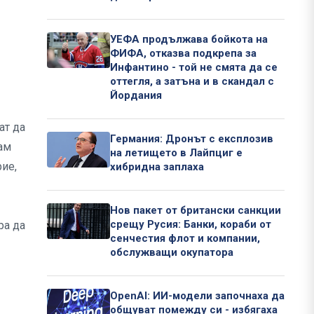
УЕФА продължава бойкота на
ФИФА, отказва подкрепа за
Инфантино - той не смята да се
оттегля, а затъна и в скандал с
Йордания
ат да
Германия: Дронът с експлозив
кам
на летището в Лайпциг е
рие,
хибридна заплаха
Нов пакет от британски санкции
срещу Русия: Банки, кораби от
ра да
сенчестия флот и компании,
обслужващи окупатора
OpenAI: ИИ-модели започнаха да
общуват помежду си - избягаха