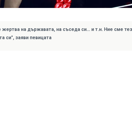
 жертва на държавата, на съседа си... и т.н. Ние сме тез
а си", заяви певицата