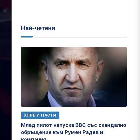
Най-четени
ХЛЯБ И ПАСТИ
Млад пилот напуска ВВС със скандално
обръщение към Румен Радев и
компания