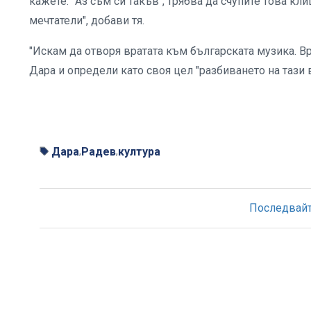
кажете: "Аз съм си такъв", трябва да счупите това кл
мечтатели", добави тя.
"Искам да отворя вратата към българската музика. В
Дара и определи като своя цел "разбиването на тази в
Дара
Радев
култура
,
,
Последвайте