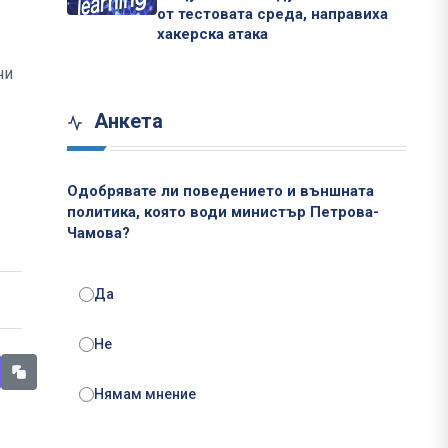
от тестовата среда, направиха
хакерска атака
чи
Анкета
Одобрявате ли поведението и външната
политика, която води министър Петрова-
Чамова?
Да
Не
Нямам мнение