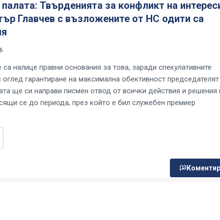
палата: Твърденията за конфликт на интерес
ър Главчев с възложените от НС одити са
ия
6
е са налице правни основания за това, заради спекулативните
с оглед гарантиране на максимална обективност председателят
ата ще си направи писмен отвод от всички действия и решения 
асящи се до периода, през който е бил служебен премиер
Коментир