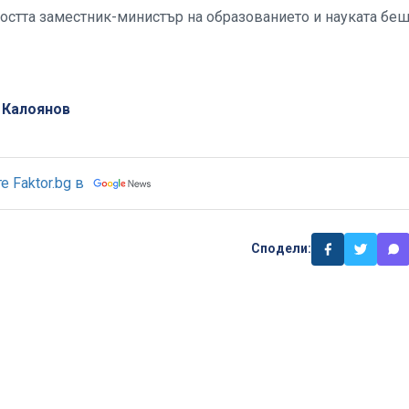
остта заместник-министър на образованието и науката бе
 Калоянов
 Faktor.bg в
Сподели: