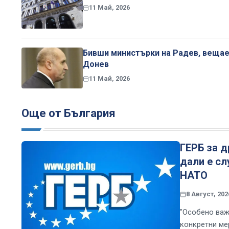
11 Май, 2026
Бивши министърки на Радев, веща
Донев
11 Май, 2026
Още от България
ГЕРБ за д
дали е сл
НАТО
8 Август, 202
"Особено важ
конкретни ме