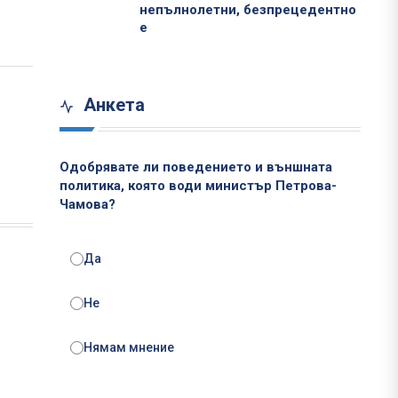
непълнолетни, безпрецедентно
е
Анкета
Одобрявате ли поведението и външната
политика, която води министър Петрова-
Чамова?
Да
Не
Нямам мнение