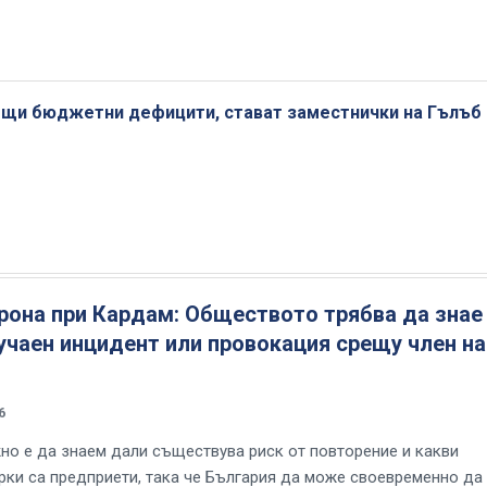
ещи бюджетни дефицити, стават заместнички на Гълъб
рона при Кардам: Обществото трябва да знае
учаен инцидент или провокация срещу член на
6
но е да знаем дали съществува риск от повторение и какви
рки са предприети, така че България да може своевременно да