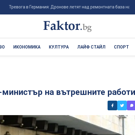
ога в Германия: Дронове летят над ремонтната база на Patriot в Ме
ВО
ИКОНОМИКА
КУЛТУРА
ЛАЙФ СТАЙЛ
СПОРТ
-министър на вътрешните работ