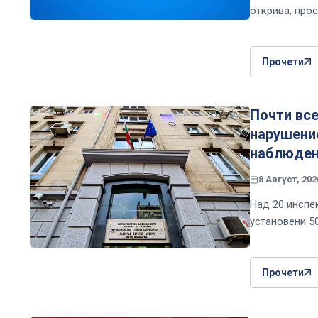
открива, про
Прочети
Почти все
нарушение
наблюден
8 Август, 202
Над 20 инспе
установени 5
Прочети