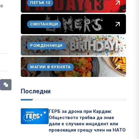
ПЕТЪК 13
ше
СМОТАНЯЦИ
РОЖДЕННИЦИ
МАГИИ В КУХНЯТА
Последни
ГЕРБ за дрона при Кардам:
Обществото трябва да знае
дали е случаен инцидент или
провокация срещу член на НАТО