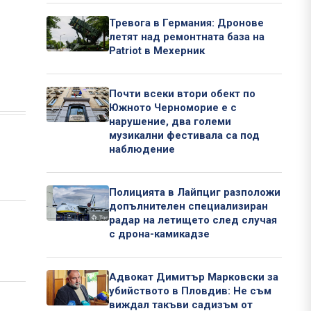
Тревога в Германия: Дронове
летят над ремонтната база на
Patriot в Мехерник
Почти всеки втори обект по
Южното Черноморие е с
нарушение, два големи
музикални фестивала са под
наблюдение
Полицията в Лайпциг разположи
допълнителен специализиран
радар на летището след случая
с дрона-камикадзе
Адвокат Димитър Марковски за
убийството в Пловдив: Не съм
виждал такъви садизъм от