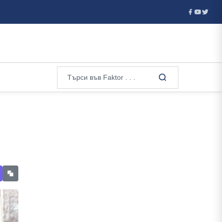
херник...
Почти всеки втори обект по Южното Черноморие е 
и