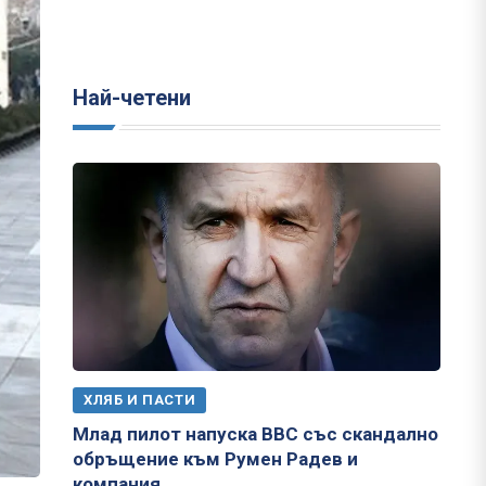
Най-четени
ХЛЯБ И ПАСТИ
Млад пилот напуска ВВС със скандално
обръщение към Румен Радев и
компания