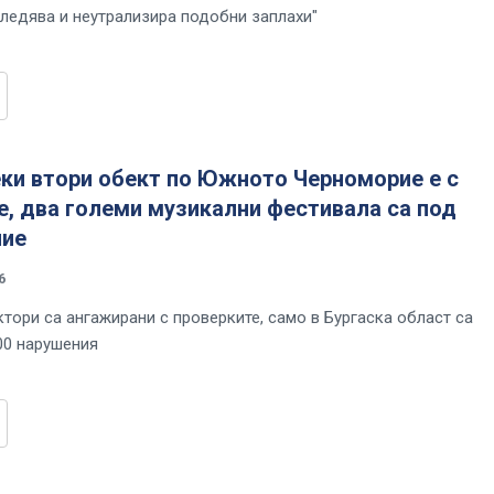
следява и неутрализира подобни заплахи"
ки втори обект по Южното Черноморие е с
, два големи музикални фестивала са под
ие
6
ктори са ангажирани с проверките, само в Бургаска област са
00 нарушения