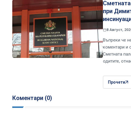
Сметната 
при Димит
инсинуац
8 Август, 202
Въпреки че н
коментари и 
Сметната пал
одитите, отн
Прочети
Коментари (0)