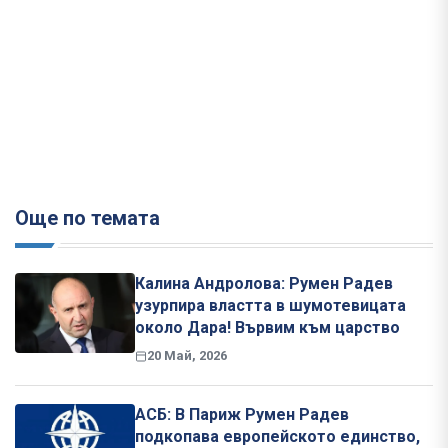
Още по темата
Калина Андролова: Румен Радев
узурпира властта в шумотевицата
около Дара! Вървим към царство
20 Май, 2026
АСБ: В Париж Румен Радев
подкопава европейското единство,