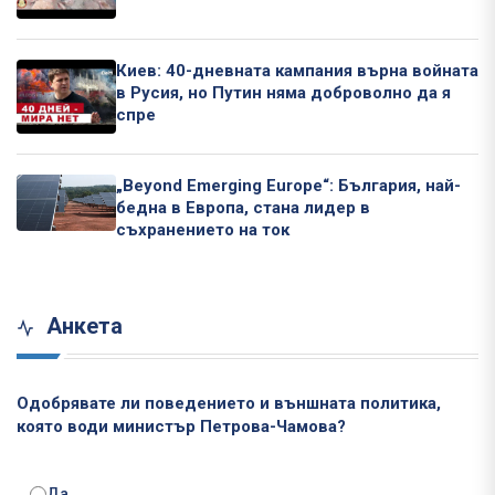
Киев: 40-дневната кампания върна войната
в Русия, но Путин няма доброволно да я
спре
„Beyond Emerging Europe“: България, най-
бедна в Европа, стана лидер в
съхранението на ток
Анкета
Одобрявате ли поведението и външната политика,
която води министър Петрова-Чамова?
Да