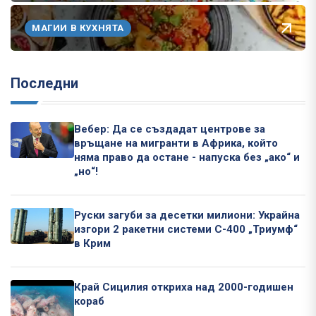
МАГИИ В КУХНЯТА
Последни
Вебер: Да се създадат центрове за
връщане на мигранти в Африка, който
няма право да остане - напуска без „ако“ и
„но“!
Руски загуби за десетки милиони: Украйна
изгори 2 ракетни системи С-400 „Триумф“
в Крим
Край Сицилия откриха над 2000-годишен
кораб