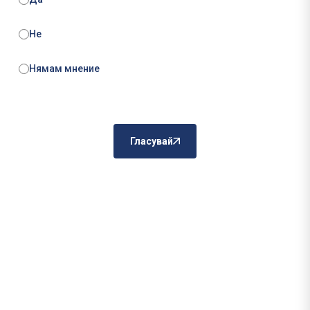
Не
Нямам мнение
Гласувай