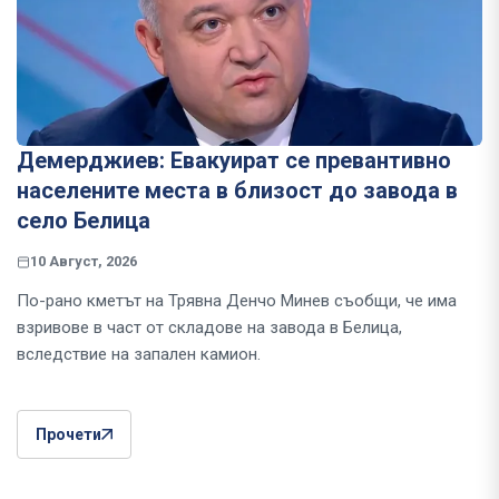
Демерджиев: Евакуират се превантивно
населените места в близост до завода в
село Белица
10 Август, 2026
По-рано кметът на Трявна Денчо Минев съобщи, че има
взривове в част от складове на завода в Белица,
вследствие на запален камион.
Прочети