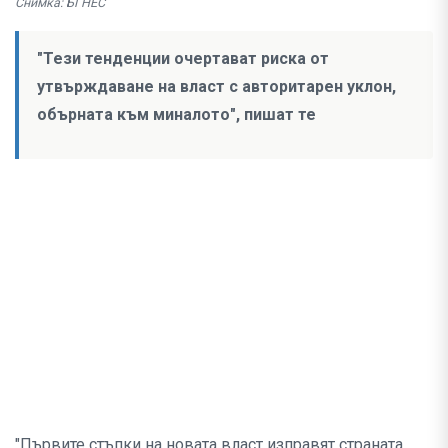
Снимка: БГНЕС
"Тези тенденции очертават риска от
утвърждаване на власт с авторитарен уклон,
обърната към миналото", пишат те
"Първите стъпки на новата власт изправят страната