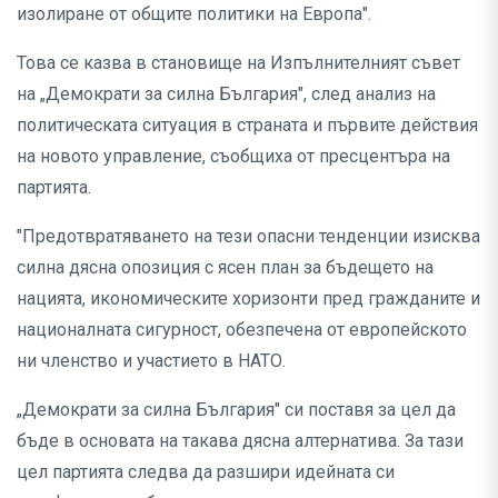
изолиране от общите политики на Европа".
Това се казва в становище на Изпълнителният съвет
на „Демократи за силна България", след анализ на
политическата ситуация в страната и първите действия
на новото управление, съобщиха от пресцентъра на
партията.
"Предотвратяването на тези опасни тенденции изисква
силна дясна опозиция с ясен план за бъдещето на
нацията, икономическите хоризонти пред гражданите и
националната сигурност, обезпечена от европейското
ни членство и участието в НАТО.
„Демократи за силна България" си поставя за цел да
бъде в основата на такава дясна алтернатива. За тази
цел партията следва да разшири идейната си