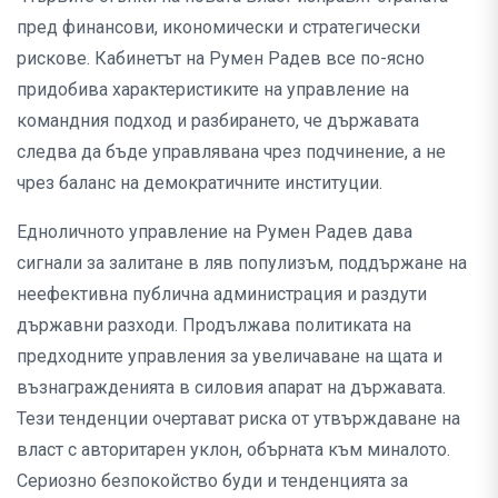
пред финансови, икономически и стратегически
рискове. Кабинетът на Румен Радев все по-ясно
придобива характеристиките на управление на
командния подход и разбирането, че държавата
следва да бъде управлявана чрез подчинение, а не
чрез баланс на демократичните институции.
Едноличното управление на Румен Радев дава
сигнали за залитане в ляв популизъм, поддържане на
неефективна публична администрация и раздути
държавни разходи. Продължава политиката на
предходните управления за увеличаване на щата и
възнагражденията в силовия апарат на държавата.
Тези тенденции очертават риска от утвърждаване на
власт с авторитарен уклон, обърната към миналото.
Сериозно безпокойство буди и тенденцията за