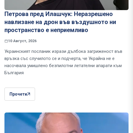
Петрова пред Илашчук: Неразрешено
навлизане на дрон във въздушното ни
пространство е неприемливо
10 Август, 2026
Украинският посланик изрази дълбока загриженост във
връзка със случилото се и подчерта, че Украйна не е
насочвала умишлено безпилотни летателни апарати към
България
Прочети