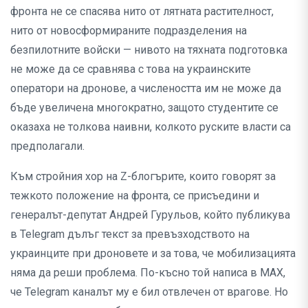
фронта не се спасява нито от лятната растителност,
нито от новосформираните подразделения на
безпилотните войски — нивото на тяхната подготовка
не може да се сравнява с това на украинските
оператори на дронове, а числеността им не може да
бъде увеличена многократно, защото студентите се
оказаха не толкова наивни, колкото руските власти са
предполагали.
Към стройния хор на Z-блогърите, които говорят за
тежкото положение на фронта, се присъедини и
генералът-депутат Андрей Гурульов, който публикува
в Telegram дълъг текст за превъзходството на
украинците при дроновете и за това, че мобилизацията
няма да реши проблема. По-късно той написа в MAX,
че Telegram каналът му е бил отвлечен от врагове. Но