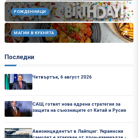
РОЖДЕННИЦИ
МАГИИ В КУХНЯТА
Последни
Четвъртък, 6 август 2026
САЩ готвят нова ядрена стратегия за
защита на съюзниците от Китай и Русия
Авиоинцидентът в Лайпциг: Украински
самолет е атакуван от дрон-камикадзе -