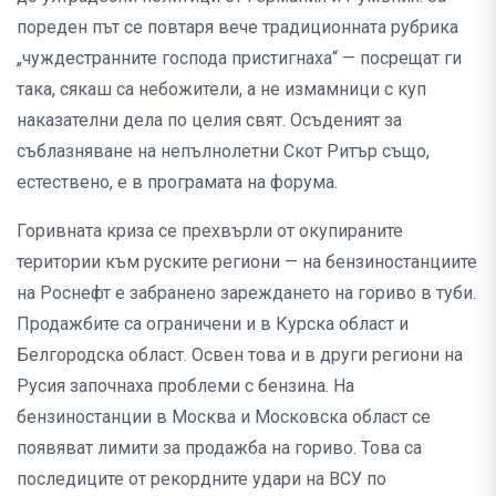
пореден път се повтаря вече традиционната рубрика
„чуждестранните господа пристигнаха“ — посрещат ги
така, сякаш са небожители, а не измамници с куп
наказателни дела по целия свят. Осъденият за
съблазняване на непълнолетни Скот Ритър също,
естествено, е в програмата на форума.
Горивната криза се прехвърли от окупираните
територии към руските региони — на бензиностанциите
на Роснефт е забранено зареждането на гориво в туби.
Продажбите са ограничени и в Курска област и
Белгородска област. Освен това и в други региони на
Русия започнаха проблеми с бензина. На
бензиностанции в Москва и Московска област се
появяват лимити за продажба на гориво. Това са
последиците от рекордните удари на ВСУ по