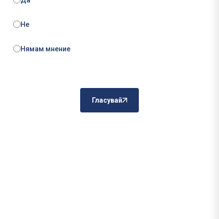
Не
Нямам мнение
Гласувай