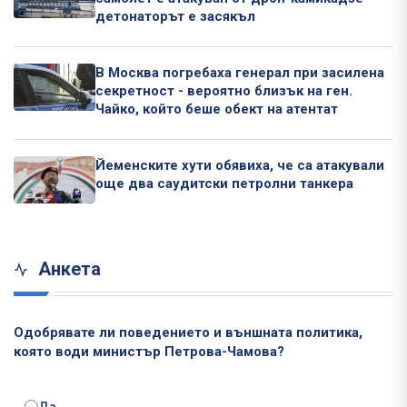
детонаторът е засякъл
В Москва погребаха генерал при засилена
секретност - вероятно близък на ген.
Чайко, който беше обект на атентат
Йеменските хути обявиха, че са атакували
още два саудитски петролни танкера
Анкета
Одобрявате ли поведението и външната политика,
която води министър Петрова-Чамова?
Да