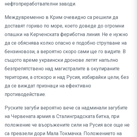
нефтопреработвателни заводи.
Междувременно в Крим очевидно са решили да
доставят гориво по море, което доведе до огромни
опашки на Керченската фериботна линия. Не е нужно
да се обяснява колко опасно е подобно струпване на
бензиновози, а вероятно скоро сами ще го видите. В
същото време украински дронове летят напълно
безпрепятствено над магистралите в окупираните
територии, а отскоро и над Русия, избирайки цели, без
да се виждат признаци на ефективно
противодействие.
Руските загуби вероятно вече са надминали загубите
на Червената армия в Сталинградската битка, при
положение че въоръжените сили на Русия все още не
са превзели дори Мала Токмачка. Положението на