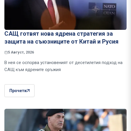
САЩ готвят нова ядрена стратегия за
защита на съюзниците от Китай и Русия
5 Август, 2026
В нея се оспорва установеният от десетилетия подход на
САЩ към ядрените оръжия
Прочети