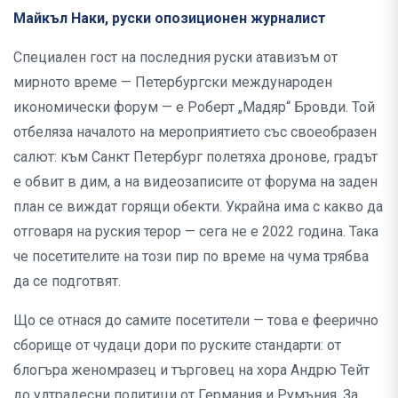
Майкъл Наки, руски опозиционен журналист
Специален гост на последния руски атавизъм от
мирното време — Петербургски международен
икономически форум — е Роберт „Мадяр“ Бровди. Той
отбеляза началото на мероприятието със своеобразен
салют: към Санкт Петербург полетяха дронове, градът
е обвит в дим, а на видеозаписите от форума на заден
план се виждат горящи обекти. Украйна има с какво да
отговаря на руския терор — сега не е 2022 година. Така
че посетителите на този пир по време на чума трябва
да се подготвят.
Що се отнася до самите посетители — това е феерично
сборище от чудаци дори по руските стандарти: от
блогъра женомразец и търговец на хора Андрю Тейт
до ултрадесни политици от Германия и Румъния. За