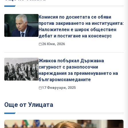
Комисия по досиетата се обяви
против закриването на институцията:
Наложителен е широк обществен
дебат и постигане на консенсус
26 Юни, 2026
Живков побъркал Държавна
сигурност с разнопосочни
нареждания за преименуването на
българомохамеданите
17 Февруари, 2025
Още от Улицата