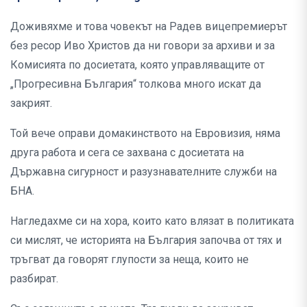
Доживяхме и това човекът на Радев вицепремиерът
без ресор Иво Христов да ни говори за архиви и за
Комисията по досиетата, която управляващите от
„Прогресивна България“ толкова много искат да
закрият.
Той вече оправи домакинството на Евровизия, няма
друга работа и сега се захвана с досиетата на
Държавна сигурност и разузнавателните служби на
БНА.
Нагледахме си на хора, които като влязат в политиката
си мислят, че историята на България започва от тях и
тръгват да говорят глупости за неща, които не
разбират.