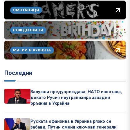
СМОТАНЯЦИ
РОЖДЕННИЦИ
МАГИИ В КУХНЯТА
Последни
Залужни предупреждава: НАТО изостава,
докато Русия неутрализира западни
оръжия в Украйна
Руската офанзива в Украйна рязко се
забави, Путин сменя ключови генерали