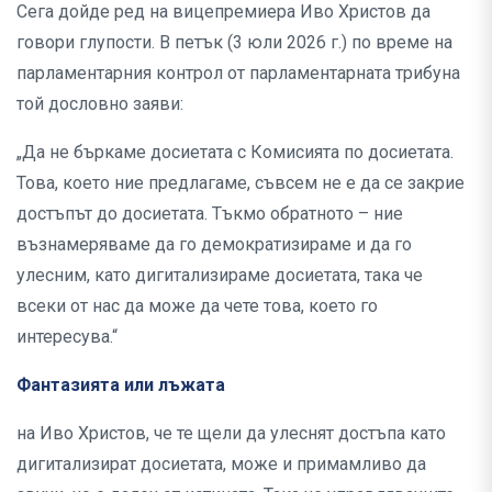
Сега дойде ред на вицепремиера Иво Христов да
говори глупости. В петък (3 юли 2026 г.) по време на
парламентарния контрол от парламентарната трибуна
той дословно заяви:
„Да не бъркаме досиетата с Комисията по досиетата.
Това, което ние предлагаме, съвсем не е да се закрие
достъпът до досиетата. Тъкмо обратното – ние
възнамеряваме да го демократизираме и да го
улесним, като дигитализираме досиетата, така че
всеки от нас да може да чете това, което го
интересува.“
Фантазията или лъжата
на Иво Христов, че те щели да улеснят достъпа като
дигитализират досиетата, може и примамливо да