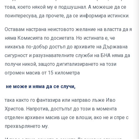
това, което някой му е подшушнал. А можеше да се
поинтересува, да прочете, да се информира истински.
Оставам настрана неистовото желание на властта да я
няма Комисията по досиетата. Но истината е, че
никакъв по-добър достъп до архивите на Държавна
сигурност и разузнавателните служби на БНА няма да
получи никой, защото дигитализирането на този
огромен масив от 15 километра
не може и няма да се случи,
така както го фантазира или направо лъже Иво
Христов. Напротив, достъпът до този в момента
отделен архивен масив ще се влоши, ако не и спре с
прехвърлянето му.