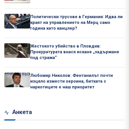
Политически трусове в Германия: Идва ли
краят на управлението на Мерц само
година като канцлер?
Жестокото убийство в Пловдив:
Прокуратурата внася искане „задържане
под стража“
Любомир Николов: Фентанилът почти
изцяло измести хероина, битката с
наркотиците е наш приоритет
Анкета