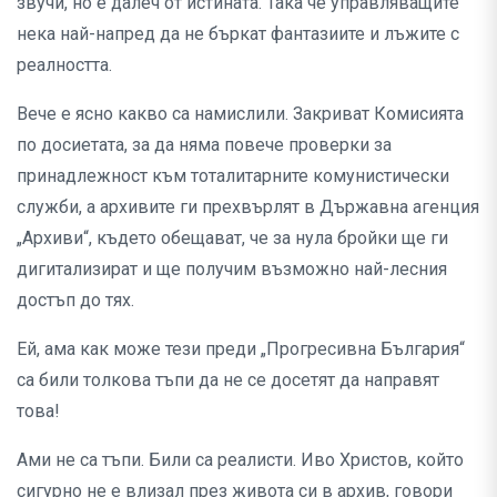
звучи, но е далеч от истината. Така че управляващите
нека най-напред да не бъркат фантазиите и лъжите с
реалността.
Вече е ясно какво са намислили. Закриват Комисията
по досиетата, за да няма повече проверки за
принадлежност към тоталитарните комунистически
служби, а архивите ги прехвърлят в Държавна агенция
„Архиви“, където обещават, че за нула бройки ще ги
дигитализират и ще получим възможно най-лесния
достъп до тях.
Ей, ама как може тези преди „Прогресивна България“
са били толкова тъпи да не се досетят да направят
това!
Ами не са тъпи. Били са реалисти. Иво Христов, който
сигурно не е влизал през живота си в архив, говори