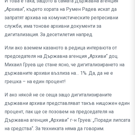
И това е така, защото в самата Държавна агенция
„Архиви“, където хората на Румен Радев искат да
запратят архива на комунистическите репресивни
служби, има тонове архивни документи за
дигитализация. За десетилетия напред.
Или ако вземем казаното в редица интервюта от
председателя на Държавна агенция „Архиви“ доц.
Михаил Груев ще стане ясно, че дигитализирането на
държавните архиви възлиза на… 1%. Да, да не е
грешка – на един процент!
И ако някой не се сеща защо дигитализираните
държавни архиви представляват такъв нищожен един
процент, пак ще се позовем на председателя на
Държавна агенция „Архиви“ г-н Груев: „Поради липсата
на средства“. За техниката няма да говорим.