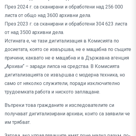
През 2024 г. са сканирани и обработени над 256 000
листа от общо над 3600 архивни дела.
През 2023 г. са сканирани и обработени 304 623 листа
от над 3500 архивни дела.
Истината е, че тази дигитализация в Комисията по
досиетата, която се извършва, не е мащабна по същите
причини, каквато не е мащабна и в Държавна агенция
„Архиви“ – заради липса на средства. В Комисията
дигитализацията се извършва с модерна техника, но
само от няколко служители, поради изключително
трудоемката работа и ниското заплащане.
Въпреки това гражданите и изследователите си
получават дигитализирани архиви, които са заявили че
им трябват.
Затова, ако управляващите имат поне малко разум, по-