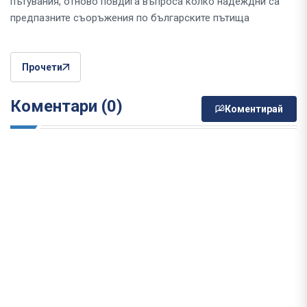
пътувания, отново повдига въпроса колко надеждни са
предпазните съоръжения по българските пътища
Прочети
Коментари (0)
Коментирай