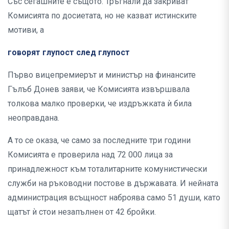
Със сегашните е същото. Тръгнали да закриват
Комисията по досиетата, но не казват истинските
мотиви, а
говорят глупост след глупост
Първо вицепремиерът и министър на финансите
Гълъб Донев заяви, че Комисията извършвала
толкова малко проверки, че издръжката ѝ била
неоправдана.
А то се оказа, че само за последните три години
Комисията е проверила над 72 000 лица за
принадлежност към тоталитарните комунистически
служби на ръководни постове в държавата. И нейната
администрация всъщност наброява само 51 души, като
щатът ѝ стои незапълнен от 42 бройки.