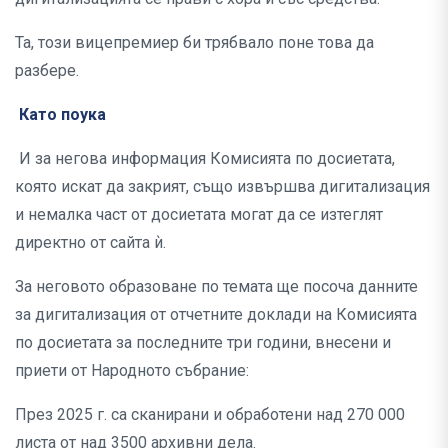
Та, този вицепремиер би трябвало поне това да
разбере.
Като поука
И за негова информация Комисията по досиетата,
която искат да закрият, също извършва дигитализация
и немалка част от досиетата могат да се изтеглят
директно от сайта ѝ.
За неговото образоване по темата ще посоча данните
за дигитализация от отчетните доклади на Комисията
по досиетата за последните три години, внесени и
приети от Народното събрание:
През 2025 г. са сканирани и обработени над 270 000
листа от над 3500 архивни дела.