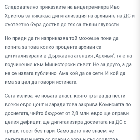
Следователно приказките на вицепремиера Иво
Христов за някаква дигитализация на архивите на ДС и
съответно бърз достъп до тях са пълни глупости.
Но преди да ги изприказва той можеше поне да
попита за това колко процента архиви са
дигитализирали в Държавна агенция „Архиви“, тя е на
подчинение към Министерски съвет. Не за друго, а да
не се излага публично. Ама кой да се сети. И кой да
има за цел да говори истината.
Сега излиза, че новата власт, която тръгва да пести
всеки евро цент и заради това закрива Комисията по
досиетата, чийто бюджет от 2,8 млн. евро ще оправи
целия дефицит, ще дигитализира досиетата на ДС с
трици, тоест без пари. Само дето ние знаем, че
дигитализацията се прави с хора и със средства.