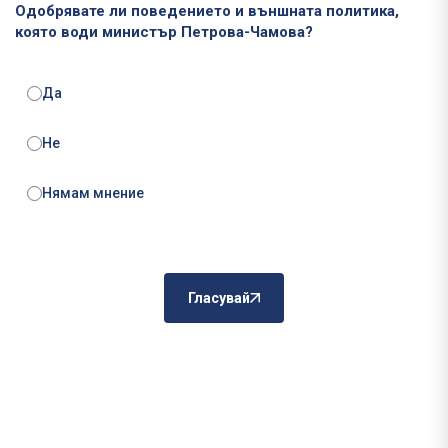
Одобрявате ли поведението и външната политика,
която води министър Петрова-Чамова?
Да
Не
Нямам мнение
Гласувай