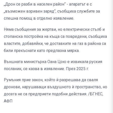
„Дрон се разби в населен район“ - апаратът е с
„възможен взривен заряд“, съобщиха службите за
спешна помощ в отделно изявление.
Няма съобщения за жертви, но електрически стълб и
стопанска постройка на къща са повредени, съобщиха
властите, добавяйки, че доставките на газ в района са
били прекъснати като предпазна мярка.
Външната министърка Оана Цою е извикала руския
посланик, се казва в изявление. През 2025 г.
Румъния прие закон, който ѝ разрешава да сваля
дронове, нарушаващи въздушното ѝ пространство, но
досега не са предприети подобни действия. /БГНЕС,
АФП