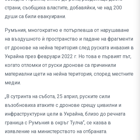
страни, съобщиха властите, добавяйки, че над 200
души са били евакуирани.
Румъния, многократно е потърпевша от нарушаване
на въздушното ѝ пространство и падане на фрагменти
от дронове на нейна територия след руската инвазия в
Украйна през февруари 2022 г. Но това е първият път,
когато отломки от руски дронове са причинили
материални щети на нейна територия, според местните
медии.
„В сутринта на събота, 25 април, руските сили
възобновиха атаките с дронове срещу цивилни и
инфраструктурни цели в Украйна, близо до речната
граница с Румъния в окръг Тулча“, се казва в
изявление на министерството на отбраната.