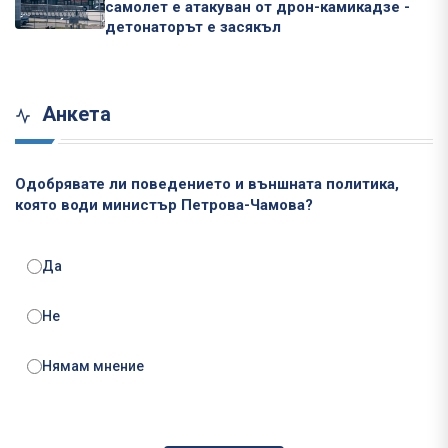
самолет е атакуван от дрон-камикадзе -
детонаторът е засякъл
Анкета
Одобрявате ли поведението и външната политика,
която води министър Петрова-Чамова?
Да
Не
Нямам мнение