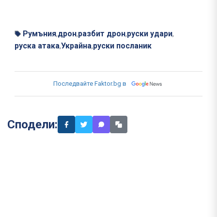
Румъния
дрон
разбит дрон
руски удари
,
,
,
,
руска атака
Украйна
руски посланик
,
,
Последвайте Faktor.bg в
Сподели: