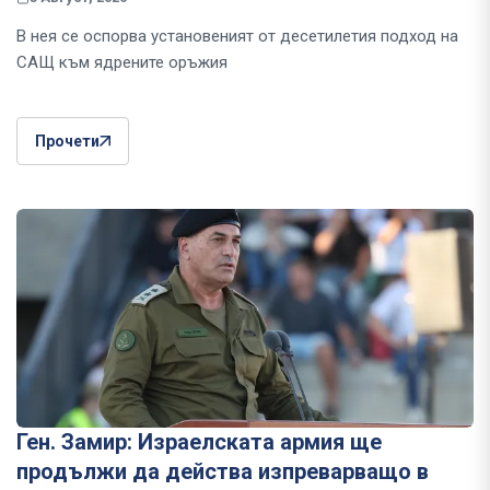
В нея се оспорва установеният от десетилетия подход на
САЩ към ядрените оръжия
Прочети
Ген. Замир: Израелската армия ще
продължи да действа изпреварващо в