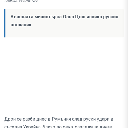
Снимка: EPA/BGNES
Външната министърка Оана Цою извика руския
посланик
Дрон се разби днес в Румъния след руски удари в
съседна Украйна, близо до река, разделяща двете