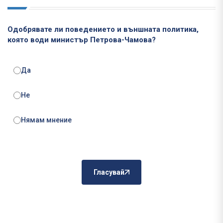
Одобрявате ли поведението и външната политика,
която води министър Петрова-Чамова?
Да
Не
Нямам мнение
Гласувай