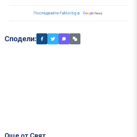
Последвайте Faktor.bg в
Сподели:
Още от Свят