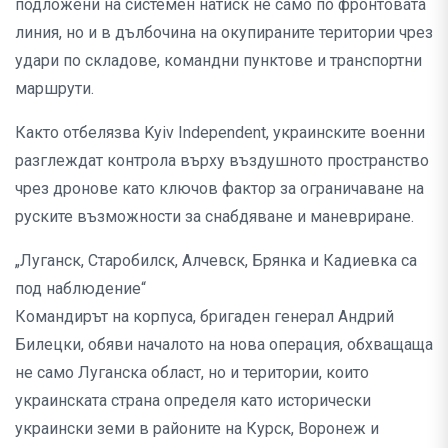
подложени на системен натиск не само по фронтовата
линия, но и в дълбочина на окупираните територии чрез
удари по складове, командни пунктове и транспортни
маршрути.
Както отбелязва Kyiv Independent, украинските военни
разглеждат контрола върху въздушното пространство
чрез дронове като ключов фактор за ограничаване на
руските възможности за снабдяване и маневриране.
„Луганск, Старобилск, Алчевск, Брянка и Кадиевка са
под наблюдение“
Командирът на корпуса, бригаден генерал Андрий
Билецки, обяви началото на нова операция, обхващаща
не само Луганска област, но и територии, които
украинската страна определя като исторически
украински земи в районите на Курск, Воронеж и