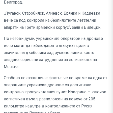
Белгород.
„Луганск, Старобилск, Алчевск, Брянка и Кадиевка
вече са под контрола на безпилотните летателни
апарати на Трети армейски корпус“, заяви Билецки.
По негови думи, украинските оператори на дронове
вече могат да наблюдават и атакуват цели в
значителна дълбочина зад руските линии, което
създава сериозни затруднения за логистиката на
Москва.
Особено показателен е фактът, че по време на една от
операциите украински дронове са достигнали
контролно-пропускателния пункт Изварино — ключов
логистичен възел, разположен на повече от 205
километра навътре в контролираната от Русия