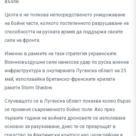
възли.
Целта е не толкова непосредственото унищожаване
на бойни части, колкото постепенното разрушаване на
способността на руската армия да поддържа своите
сили на фронта.
Именно в рамките на тази стратегия украинските
Военновъздушни сили нанесоха удар по руска военна
инфраструктура в окупираната Луганска област на 25
май, използвайки британско-френските крилати
ракети Storm Shadow.
Случващото се в Луганска област показва колко бързо
се променя съвременното бойно поле. Ако през
първите години на войната дроновете се използваха
основно за разузнаване, днес те се превръщат в
средство за фактически контрол над цели райони и