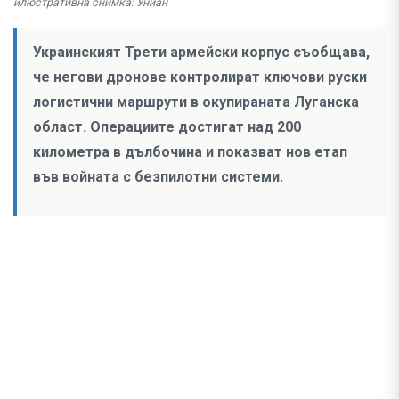
илюстративна снимка: Униан
Украинският Трети армейски корпус съобщава,
че негови дронове контролират ключови руски
логистични маршрути в окупираната Луганска
област. Операциите достигат над 200
километра в дълбочина и показват нов етап
във войната с безпилотни системи.