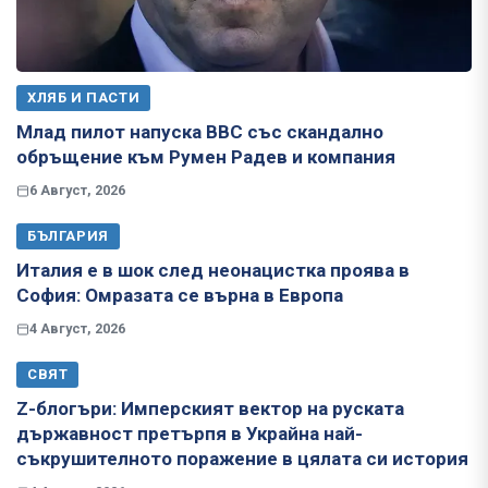
ХЛЯБ И ПАСТИ
Млад пилот напуска ВВС със скандално
обръщение към Румен Радев и компания
6 Август, 2026
БЪЛГАРИЯ
Италия е в шок след неонацистка проява в
София: Омразата се върна в Европа
4 Август, 2026
СВЯТ
Z-блогъри: Имперският вектор на руската
държавност претърпя в Украйна най-
съкрушителното поражение в цялата си история