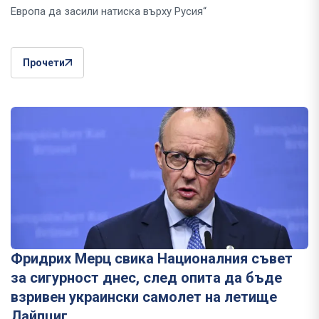
Европа да засили натиска върху Русия“
Прочети
Фридрих Мерц свика Националния съвет
за сигурност днес, след опита да бъде
взривен украински самолет на летище
Лайпциг