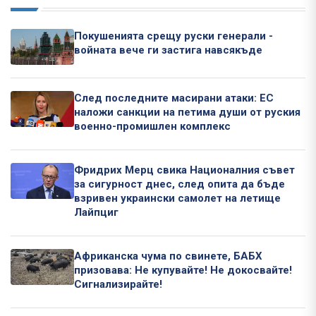
Покушенията срещу руски генерали -
войната вече ги застига навсякъде
След последните масирани атаки: ЕС
наложи санкции на петима души от руския
военно-промишлен комплекс
Фридрих Мерц свика Националния съвет
за сигурност днес, след опита да бъде
взривен украински самолет на летище
Лайпциг
Африканска чума по свинете, БАБХ
призовава: Не купувайте! Не докосвайте!
Сигнализирайте!