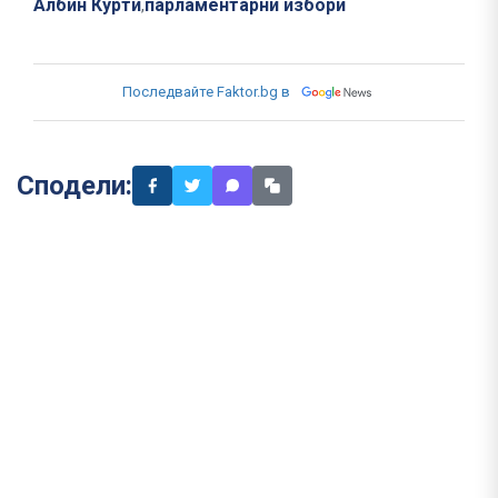
Албин Курти
парламентарни избори
,
Последвайте Faktor.bg в
Сподели: