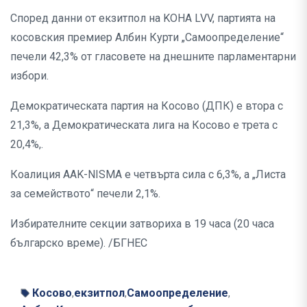
Според данни от екзитпол на KOHA LVV, партията на
косовския премиер Албин Курти „Самоопределение“
печели 42,3% от гласовете на днешните парламентарни
избори.
Демократическата партия на Косово (ДПК) е втора с
21,3%, а Демократическата лига на Косово е трета с
20,4%,.
Коалиция AAK-NISMA е четвърта сила с 6,3%, а „Листа
за семейството“ печели 2,1%.
Избирателните секции затвориха в 19 часа (20 часа
българско време). /БГНЕС
Косово
екзитпол
Самоопределение
,
,
,