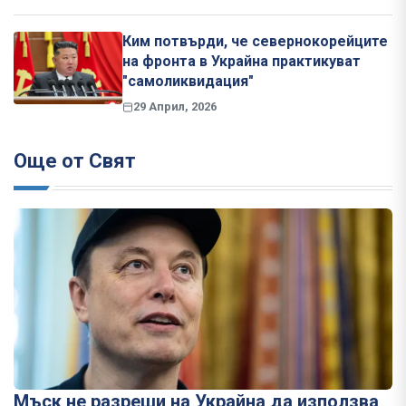
Ким потвърди, че севернокорейците
на фронта в Украйна практикуват
"самоликвидация"
29 Април, 2026
Още от Свят
Мъск не разреши на Украйна да използва