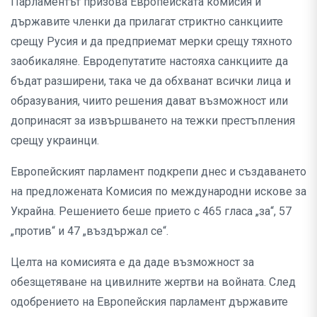
Парламентът призова Европейската комисия и
държавите членки да прилагат стриктно санкциите
срещу Русия и да предприемат мерки срещу тяхното
заобикаляне. Евродепутатите настояха санкциите да
бъдат разширени, така че да обхванат всички лица и
образувания, чиито решения дават възможност или
допринасят за извършването на тежки престъпления
срещу украинци.
Европейският парламент подкрепи днес и създаването
на предложената Комисия по международни искове за
Украйна. Решението беше прието с 465 гласа „за“, 57
„против“ и 47 „въздържал се“.
Целта на комисията е да даде възможност за
обезщетяване на цивилните жертви на войната. След
одобрението на Европейския парламент държавите