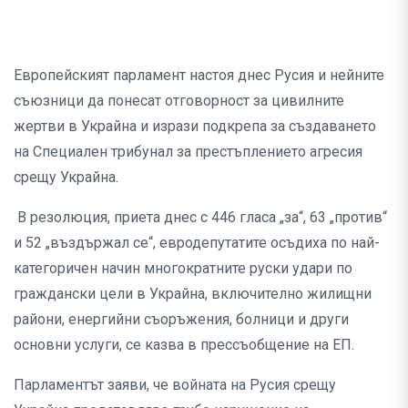
Европейският парламент настоя днес Русия и нейните
съюзници да понесат отговорност за цивилните
жертви в Украйна и изрази подкрепа за създаването
на Специален трибунал за престъплението агресия
срещу Украйна.
В резолюция, приета днес с 446 гласа „за“, 63 „против“
и 52 „въздържал се“, евродепутатите осъдиха по най-
категоричен начин многократните руски удари по
граждански цели в Украйна, включително жилищни
райони, енергийни съоръжения, болници и други
основни услуги, се казва в прессъобщение на ЕП.
Парламентът заяви, че войната на Русия срещу