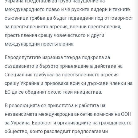
Украйна представлява грубо нарушение на
международното право и че руските лидери и техните
съюзници трябва да бъдат подведени под отговорност
за престъплението агресия, военни престъпления,
престъпления срещу човечеството и други
международни престъпления.
Евродепутатите изразиха твърда подкрепа за
създаването и бързото привеждане в действие на
Специалния трибунал за престъплението агресия
срещу Украйна и призоваха всички държави членки на
ЕС да се обединят около тази инициатива.
В резолюцията се приветства и работата на
независимата международна анкетна комисия на ООН
за Украйна, Евроюст и организациите на гражданското
общество, които разследват предполагаеми