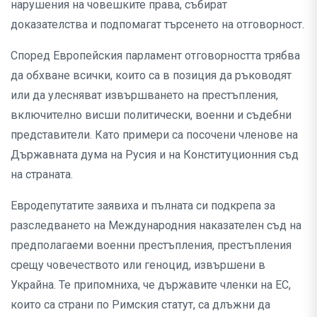
нарушения на човешките права, събират
доказателства и подпомагат търсенето на отговорност.
Според Европейския парламент отговорността трябва
да обхване всички, които са в позиция да ръководят
или да улесняват извършването на престъпления,
включително висши политически, военни и съдебни
представители. Като примери са посочени членове на
Държавната дума на Русия и на Конституционния съд
на страната.
Евродепутатите заявиха и пълната си подкрепа за
разследването на Международния наказателен съд на
предполагаеми военни престъпления, престъпления
срещу човечеството или геноцид, извършени в
Украйна. Те припомниха, че държавите членки на ЕС,
които са страни по Римския статут, са длъжни да