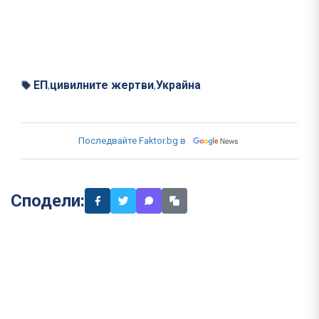
ЕП
цивилните жертви
Украйна
,
,
Последвайте Faktor.bg в
Сподели: