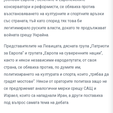
консерватори и реформисти, се обявиха против
възстановяването на културните и спортните връзки
със страната, тъй като според тях това би
легитимирало руските власти, докато те продължават
войната срещу Украйна.
Представителите на Левицата, дясната група „Патриоти
за Европа“ и групата „Европа на суверенните нации“,
както и някои независими евродепутати, от своя
страна, се обявиха против, по думите им,
политизирането на културата и спорта, които „трябва да
градят мостове“. Някои от ораторите попитаха защо не
се предприемат аналогични мерки срещу САЩ и
Израел, които са нападнали Иран, а други поставиха
под въпрос самата тема на дебата.