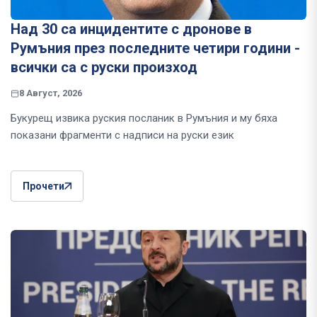
Над 30 са инцидентите с дронове в
Румъния през последните четири години -
всички са с руски произход
8 Август, 2026
Букурещ извика руския посланик в Румъния и му бяха
показани фрагменти с надписи на руски език
Прочети