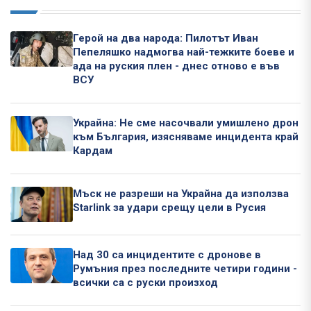
Герой на два народа: Пилотът Иван
Пепеляшко надмогва най-тежките боеве и
ада на руския плен - днес отново е във
ВСУ
Украйна: Не сме насочвали умишлено дрон
към България, изясняваме инцидента край
Кардам
Мъск не разреши на Украйна да използва
Starlink за удари срещу цели в Русия
Над 30 са инцидентите с дронове в
Румъния през последните четири години -
всички са с руски произход