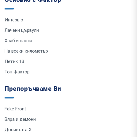
Интервю
Лачени цървули
Хляб и пасти
На всеки километър
Петък 13
Топ Фактор
Препоръчваме Ви
Fake Front
Вяра и демони
Досиетата Х