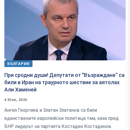
БЪЛГАРИЯ
При сродни души! Депутати от "Възраждане“ са
били в Иран на траурното шествие за аятолах
Али Хаменей
4 Юли, 2026
Ангел Георгиев и Златан Златанов са били
единствените европейски политици там, каза пред
БНР лидерът на партията Костадин Костадинов.