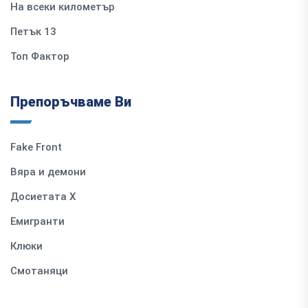
На всеки километър
Петък 13
Топ Фактор
Препоръчваме Ви
Fake Front
Вяра и демони
Досиетата Х
Емигранти
Клюки
Смотаняци