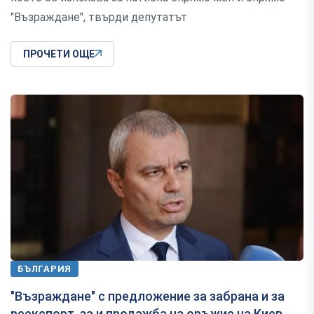
"Възраждане", твърди депутатът
ПРОЧЕТИ ОЩЕ
БЪЛГАРИЯ
"Възраждане" с предложение за забрана и за
реекспорт, за и продажба на оръжие на Киев