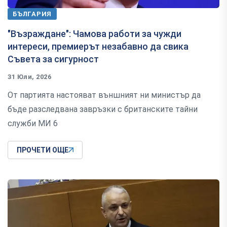
БЪЛГАРИЯ
"Възраждане": Чамова работи за чужди
интереси, премиерът незабавно да свика
Съвета за сигурност
31 Юли, 2026
От партията настояват външният ни министър да
бъде разследвана завръзки с британските тайни
служби МИ 6
ПРОЧЕТИ ОЩЕ