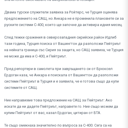
Двама турски служители заявиха за Ройтерс, че Турция оценява
предложението на САЩ, но Анкара не е променила плановете си за
руските системи С-400, които ще започне да активира идния месец.
След тежки сражения в северозападния сирийски район Идлиб
тази година, Турция поиска от Вашингтон да разположи Пейтриът
на нейната граница със Сирия за защита, но САЩ заявиха, че Турция
не може да има и С-400, и Пейтриът.
Пред репортери в самолета при завръщането си от Брюксел
Ердоган каза, че Анкара е поискала от Вашингтон да разположи
системи Пейтриът в Турция и е заявила, че е готова също да купи
системите от САЩ.
Ние направихме това предложение на САЩ за Пейтриът: Ако
искате да ни дадете Пейтриът, направете го. Ние също можем да
купим Пейтриът от вас, казал Ердоган, цитиран от БТА.
Те също омекнаха значително по въпроса за С-400. Сега са на