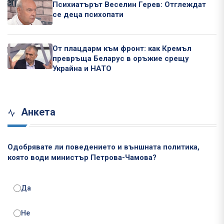
Психиатърът Веселин Герев: Отглеждат
се деца психопати
От плацдарм към фронт: как Кремъл
превръща Беларус в оръжие срещу
Украйна и НАТО
Анкета
Одобрявате ли поведението и външната политика,
която води министър Петрова-Чамова?
Да
Не