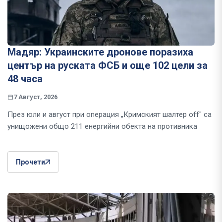
Мадяр: Украинските дронове поразиха
център на руската ФСБ и още 102 цели за
48 часа
7 Август, 2026
През юли и август при операция „Кримският шалтер off" са
унищожени общо 211 енергийни обекта на противника
Прочети