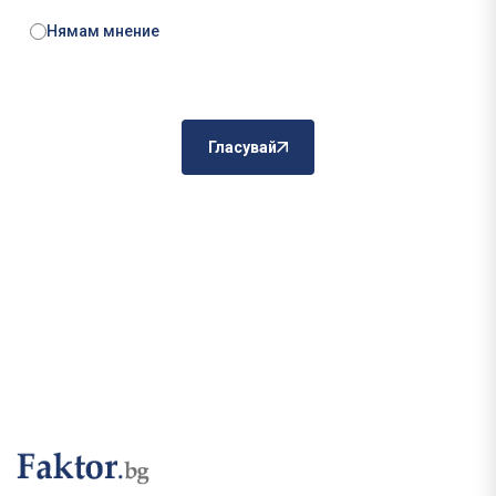
Нямам мнение
Гласувай