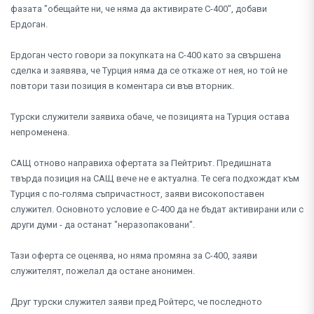
фазата "обещайте ни, че няма да активирате С-400", добави
Ердоган.
Ердоган често говори за покупката на С-400 като за свършена
сделка и заявява, че Турция няма да се откаже от нея, но той не
повтори тази позиция в коментара си във вторник.
Турски служители заявиха обаче, че позицията на Турция остава
непроменена.
САЩ отново направиха офертата за Пейтриът. Предишната
твърда позиция на САЩ вече не е актуална. Те сега подхождат към
Турция с по-голяма съпричастност, заяви високопоставен
служител. Основното условие е С-400 да не бъдат активирани или с
други думи - да останат "неразопаковани".
Тази оферта се оценява, но няма промяна за С-400, заяви
служителят, пожелал да остане анонимен.
Друг турски служител заяви пред Ройтерс, че последното