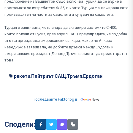
предложение на Вашингтон също включва Турция да се върне в
програмата за изтребителя Ф-35, в която Турция е ангажирана като
производител на части за самолета и купувач на самолети.
Турция е заявявала, че планира да активира системите С-400,
които получи от Русия, през април. САЩ предупредиха, че подобна
стъпка ще задвижи американски санкции, макар че Анкара
неведнъж е заявявала, че добрите връзки между Ердоган и
американския президент Доналд Тръмп ще могат да предотвратят
това.
ракети
Пейтриът
САЩ
Тръмп
Ердоган
,
,
,
,
Последвайте Faktor.bg в
Сподели: