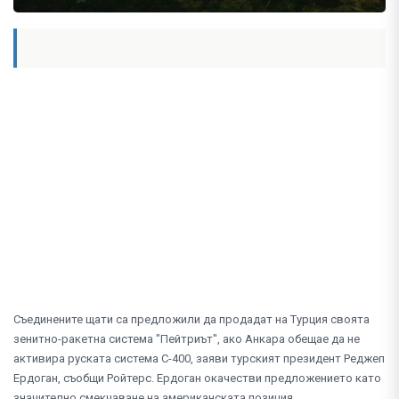
Съединените щати са предложили да продадат на Турция своята
зенитно-ракетна система "Пейтриът", ако Анкара обещае да не
активира руската система С-400, заяви турският президент Реджеп
Ердоган, съобщи Ройтерс. Ердоган окачестви предложението като
значително смекчаване на американската позиция.