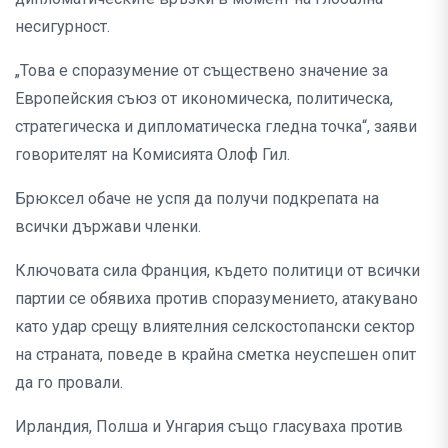
несигурност.
„Това е споразумение от съществено значение за
Европейския съюз от икономическа, политическа,
стратегическа и дипломатическа гледна точка“, заяви
говорителят на Комисията Олоф Гил.
Брюксел обаче не успя да получи подкрепата на
всички държави членки.
Ключовата сила Франция, където политици от всички
партии се обявиха против споразумението, атакувано
като удар срещу влиятелния селскостопански сектор
на страната, поведе в крайна сметка неуспешен опит
да го провали.
Ирландия, Полша и Унгария също гласуваха против