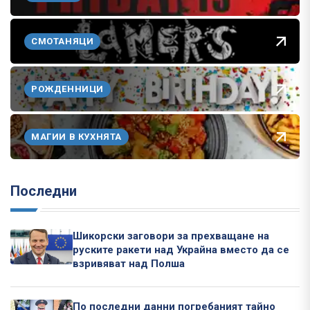
СМОТАНЯЦИ
РОЖДЕННИЦИ
МАГИИ В КУХНЯТА
Последни
Шикорски заговори за прехващане на
руските ракети над Украйна вместо да се
взривяват над Полша
По последни данни погребаният тайно