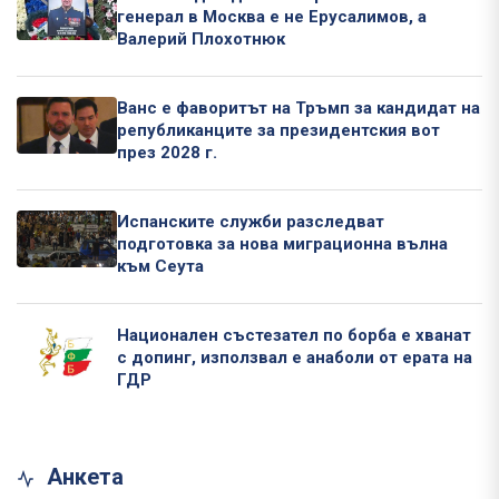
генерал в Москва е не Ерусалимов, а
Валерий Плохотнюк
Ванс е фаворитът на Тръмп за кандидат на
републиканците за президентския вот
през 2028 г.
Испанските служби разследват
подготовка за нова миграционна вълна
към Сеута
Национален състезател по борба е хванат
с допинг, използвал е анаболи от ерата на
ГДР
Анкета