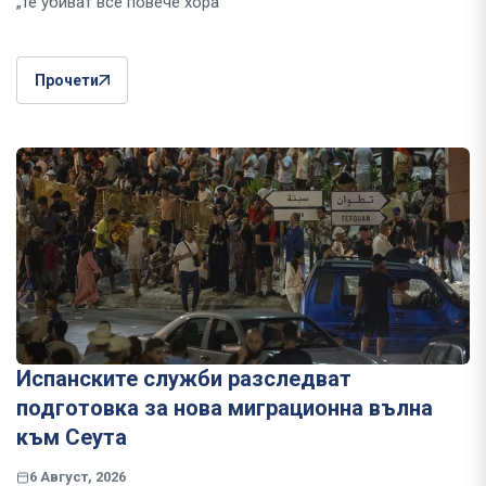
„те убиват все повече хора"
Прочети
Испанските служби разследват
подготовка за нова миграционна вълна
към Сеута
6 Август, 2026