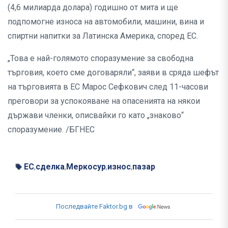
(4,6 милиарда долара) годишно от мита и ще
подпомогне износа на автомобили, машини, вина и
спиртни напитки за Латинска Америка, според ЕС.
„Това е най-голямото споразумение за свободна
търговия, което сме договаряли“, заяви в сряда шефът
на търговията в ЕС Марос Сефкович след 11-часови
преговори за успокояване на опасенията на някои
държави членки, описвайки го като „знаково“
споразумение. /БГНЕС
ЕС
сделка
Меркосур
износ
пазар
,
,
,
,
Последвайте Faktor.bg в