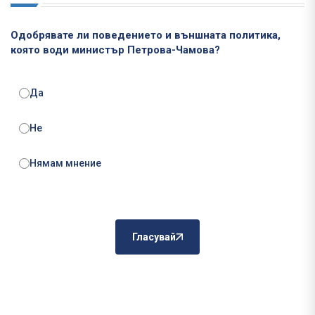
Одобрявате ли поведението и външната политика,
която води министър Петрова-Чамова?
Да
Не
Нямам мнение
Гласувай