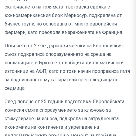
сключването на голямата търговска сделка с
южноамериканския блок Меркосур, подкрепяна от
бизнес групи, но оспорвана от много европейски
фермери, като преодоля възраженията на Франция.
Повечето от 27-те държави членки на Европейския
съюз подкрепиха споразумението на среща на
посланиците в Брюксел, съобщиха дипломатически
източници на АФП, като по този начин проправиха пътя
за подписването му в Парагвай през следващата
седмица.
След повече от 25 години подготовка, Европейската
комисия смята споразумението за ключово за
стимулиране на износа, подкрепа на затруднената
икономика на континента и укрепване на
дипломатическите връзки в момент на глобална