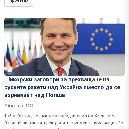
Прочети
Шикорски заговори за прехващане на
руските ракети над Украйна вместо да се
взривяват над Полша
6 Август, 2026
Той отбеляза, че „няколко поредни дни към Киев летят
балистични ракети, срещу които в момента няма защита“ и