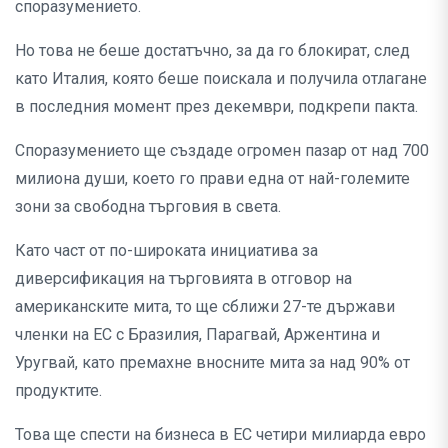
споразумението.
Но това не беше достатъчно, за да го блокират, след
като Италия, която беше поискала и получила отлагане
в последния момент през декември, подкрепи пакта.
Споразумението ще създаде огромен пазар от над 700
милиона души, което го прави една от най-големите
зони за свободна търговия в света.
Като част от по-широката инициатива за
диверсификация на търговията в отговор на
американските мита, то ще сближи 27-те държави
членки на ЕС с Бразилия, Парагвай, Аржентина и
Уругвай, като премахне вносните мита за над 90% от
продуктите.
Това ще спести на бизнеса в ЕС четири милиарда евро